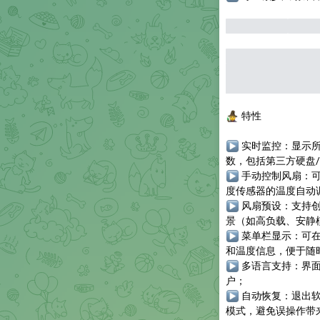
以上内容摘自
About 
不是严格意义上的缺
下平衡性能、温度和
自动策略无法覆盖所
🧙
特性
▶
实时监控
：显示所
数，包括第三方硬盘/固态
▶
手动控制风扇
：
度传感器的温度自动调
▶
风扇预设
：支持
景（如高负载、安静
▶
菜单栏显示
：可在
和温度信息，便于随
▶
多语言支持
：界
户；
▶
自动恢复
：退出
模式，避免误操作带