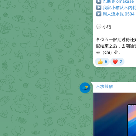
▶
巴斯克 omakase
▶
我家小猫从不内
▶
周末流水账 0504
💬
小结
各位五一假期过得还
假结束之后，去潮汕
去（chi）处。
❤
6
2
👍
不求甚解