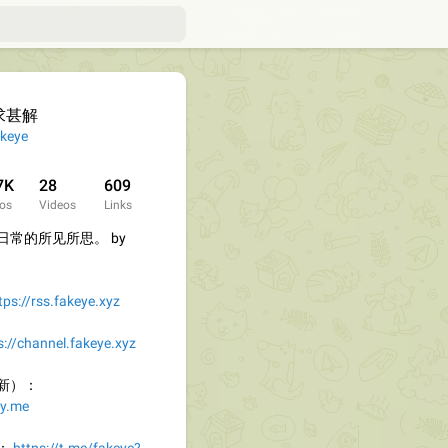
求甚解
keye
7K
28
609
os
Videos
Links
常的所见所思。 by
tps://rss.fakeye.xyz
s://channel.fakeye.xyz
新）：
zy.me