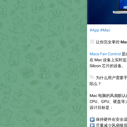
#App
#Mac
🌀
让你完全掌控 Mac 的
Macs Fan Control
是
在 Mac 设备上实时监
Silicon 芯片的设备。
❓
为什么用户需要手
陷么？
Mac 电脑的风扇默
CPU、GPU、硬盘
设计目标是：
▶
保持硬件在安全
▶
尽量减少风扇噪音