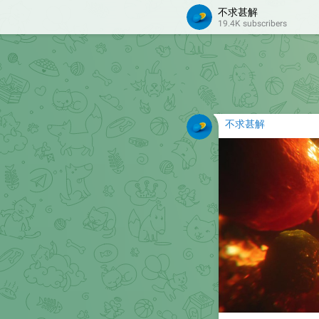
不求甚解
室友是第一次看，非
19.4K subscribers
🔗
更多图片可以去
❤
21
1
👍
不求甚解