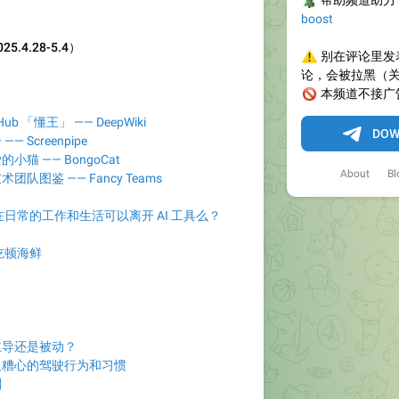
🎄
帮助频道助力
boost
.4.28-5.4）
⚠️
别在评论里发
论，会被拉黑（
🚫
本频道不接广
b 「懂王」 —— DeepWiki
DOW
 Screenpipe
猫 —— BongoCat
About
Bl
队图鉴 —— Fancy Teams
日常的工作和生活可以离开 AI 工具么？
吃顿海鲜
主导还是被动？
人糟心的驾驶行为和习惯
则