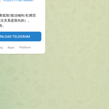
：
https://t.me/fakeye?
表低智/政治倾向/杠精言
关注关系是双向的）。
告。
NLOAD TELEGRAM
og
Apps
Platform