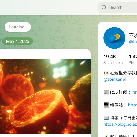
常激动。
我博客看原文：
传送门
5.6K
02:03
不
May 4, 2025
@fa
19.4K
1.4
Subscribers
Phot
👀
在这里分享我日
@somkanel
📰
RSS 订阅：
ht
💻
镜像站：
http
📖
博客（每日更
https://blog.sola