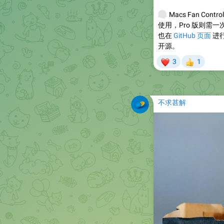
💰
Macs Fan Co
使用，Pro 版则需一次
也在
GitHub 页面
进
开源。
❤
3
1
👍
不求甚解