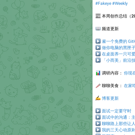
#Fakeye
#Weekly
📰
本周创作总结（2025
📖
频道更新
▶
雇一个免费的 GitHu
▶
做你电脑的黑匣子 ——
▶
在桌面养一只可爱的小
▶
「小而美」前沿技术团
📊
调研内容：
你现在
🥢
聊聊美食
：
在家
✍️
博客更新
▶
面试一定要守时
▶
面试中的沟通：
▶
聊聊路上那些让
▶
我的三天心动原