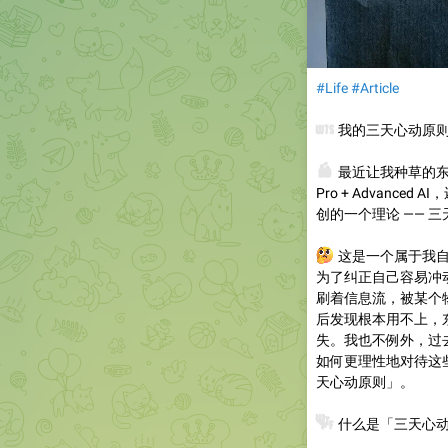
#Life
#Article
🛍️
我的三天心动原
👛
最近让我种草的东西
Pro + Advanc
创的一个理论 —— 
🤔
这是一个属于我自
为了纠正自己容易冲
刷着信息流，被某个
后发现根本用不上，
失。我也不例外，过
如何更理性地对待这
天心动原则」。
❓
什么是「三天心