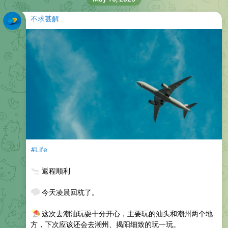
不求甚解
#Life
🛬
返程顺利
💅
今天凌晨回杭了。
⛱️
这次去潮汕玩耍十分开心，主要玩的汕头和潮州两个地
方，下次应该还会去潮州、揭阳细致的玩一玩。