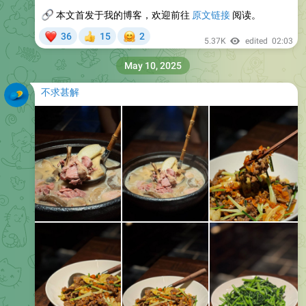
🔗
本文首发于我的博客，欢迎前往
原文链接
阅读。
❤
🤗
36
15
2
👍
5.37K
edited
02:03
May 10, 2025
不求甚解