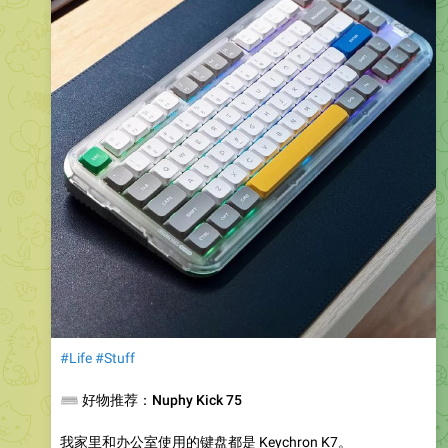
#Life
#Stuff
⌨️
好物推荐：Nuphy Kick 75
我家里和办公室使用的键盘都是 Keychron K7。