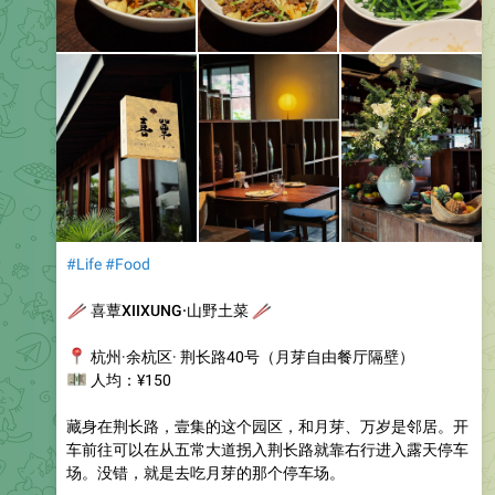
#Life
#Food
🥢
喜蕈XIIXUNG·山野土菜
🥢
📍
杭州·余杭区· 荆长路40号（月芽自由餐厅隔壁）
💴
人均：¥150
藏身在荆长路，壹集的这个园区，和月芽、万岁是邻居。开
车前往可以在从五常大道拐入荆长路就靠右行进入露天停车
场。没错，就是去吃月芽的那个停车场。