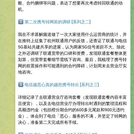
般、合约捆绑等问题，表达了想要再次考虑转回联通的动
机。
️⃣
第二次携号转网前的调研 [系列之二]
我在不求甚解频道做了一次大家使用什么运营商的统计，并
在推特上征集了杭州联通用户的反馈，还查证了联通与电信
5G基站共建共享的进展，认为两家5G信号差距不大。除此
之外还调研了联通宽带的口碑和资费，发现联通套餐整体更
划算，但宽带套餐细节需线下咨询。最后，我梳理了携号转
网的前置操作和可能遇到的合约障碍，计划周末去营业厅实
地咨询。
️⃣
电信越恶心真的越想携号转出 [系列之三]
详细记录了去联通营业厅咨询套餐（发现联通套餐内容丰富
且便宜），以及去电信营业厅办理转出时遇到的繁琐流程和
高额违约金（包括橙分期合约的600多元尾款和900元违约
金）。体会到了电信「恶心」服务的不满，并坚定了转网的
决心，准备第二天完成所有手续。