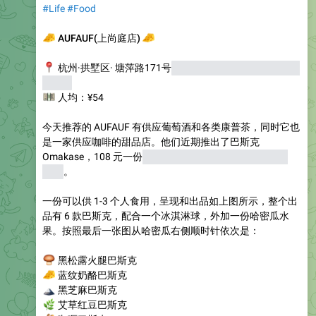
#Life
#Food
🧀
🧀
AUFAUF(上尚庭店)
📍
杭州·拱墅区· 塘萍路171号
（近期商家要搬家，但也会在
附近）
💴
人均：¥54
今天推荐的 AUFAUF 有供应葡萄酒和各类康普茶，同时它也
是一家供应咖啡的甜品店。他们近期推出了巴斯克
Omakase，108 元一份
（我是推出第一天吃的，当时是 ¥
88）
。
一份可以供 1-3 个人食用，呈现和出品如上图所示，整个出
品有 6 款巴斯克，配合一个冰淇淋球，外加一份哈密瓜水
果。按照最后一张图从哈密瓜右侧顺时针依次是：
‍🟫
黑松露火腿巴斯克
🧀
蓝纹奶酪巴斯克
🗻
黑芝麻巴斯克
🌿
艾草红豆巴斯克