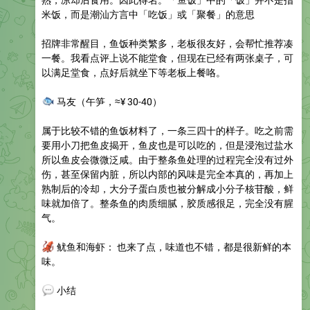
米饭，而是潮汕方言中「吃饭」或「聚餐」的意思
招牌非常醒目，鱼饭种类繁多，老板很友好，会帮忙推荐凑
一餐。我看点评上说不能堂食，但现在已经有两张桌子，可
以满足堂食，点好后就坐下等老板上餐咯。
🐟
马友
（午笋，≈¥ 30-40）
属于比较不错的鱼饭材料了，一条三四十的样子。吃之前需
要用小刀把鱼皮揭开，鱼皮也是可以吃的，但是浸泡过盐水
所以鱼皮会微微泛咸。由于整条鱼处理的过程完全没有过外
伤，甚至保留内脏，所以内部的风味是完全本真的，再加上
熟制后的冷却，大分子蛋白质也被分解成小分子核苷酸，鲜
味就加倍了。整条鱼的肉质细腻，胶质感很足，完全没有腥
气。
🦑
鱿鱼和海虾
： 也来了点，味道也不错，都是很新鲜的本
味。
💬
小结