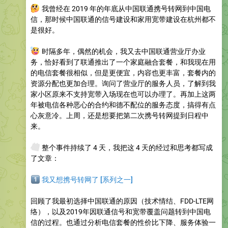
🤔
我曾经在 2019 年的年底从中国联通携号转网到中国电
信，那时候中国联通的信号建设和家用宽带建设在杭州都不
是很好。
💡
时隔多年，偶然的机会，我又去中国联通营业厅办业
务，恰好看到了联通推出了一个家庭融合套餐，和我现在用
的电信套餐很相似，但是更便宜，内容也更丰富，套餐内的
资源分配也更加合理。询问了营业厅的服务人员，了解到我
家小区原来不支持宽带入场现在也可以办理了。再加上这两
年被电信各种恶心的合约和德不配位的服务态度，搞得有点
心灰意冷。上周，还是想要把第二次携号转网提到日程中
来。
🗓
整个事件持续了 4 天，我把这 4 天的经过和思考都写成
了文章：
️⃣
我又想携号转网了 [系列之一]
回顾了我最初选择中国联通的原因（技术情结、FDD-LTE网
络），以及2019年因联通信号和宽带覆盖问题转到中国电
信的过程。也通过分析电信套餐的性价比下降、服务体验一