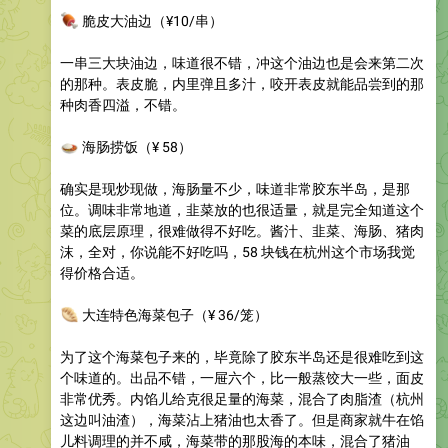
🍖
脆皮大油边
（¥10/串）
一串三大块油边，味道很不错，冲这个油边也是会来第二次
的那种。表皮脆，内里弹且多汁，咬开表皮就能品尝到的那
种肉香四溢，不错。
🍛
海肠捞饭
（¥ 58）
确实是现炒现做，海肠量不少，味道非常胶东半岛，是那
位。调味非常地道，韭菜放的也很适量，就是完全知道这个
菜的底层原理，很难做得不好吃。酱汁、韭菜、海肠、猪肉
沫，全对，你说能不好吃吗，58 块钱在杭州这个市场我觉
得价格合适。
🥟
大连特色海菜包子
（¥ 36/笼）
为了这个海菜包子来的，毕竟除了胶东半岛还是很难吃到这
个味道的。出品不错，一屉六个，比一般蒸饺大一些，面皮
非常优秀。内馅儿给克很足量的海菜，混合了肉脂渣（杭州
这边叫油渣），海菜沾上猪油也太香了。但是商家就牛在馅
儿料调理的并不咸，海菜带的那股海的本味，混合了猪油