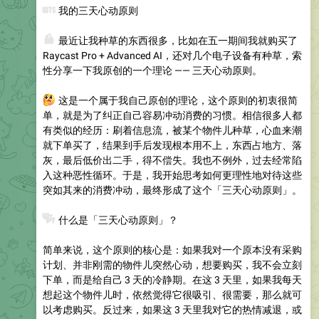
️
我的三天心动原则
👛
最近让我种草的东西很多，比如在五一期间我就购买了
Raycast Pro + Advanced AI，还对几个电子设备有种草，索
性分享一下我原创的一个理论 —— 三天心动原则。
🤔
这是一个属于我自己原创的理论，这个原则的初衷很简
单，就是为了纠正自己容易冲动消费的习惯。相信很多人都
有类似的经历：刷着信息流，被某个物件儿种草，心血来潮
就下单买了，结果到手后发现根本用不上，东西占地方、落
灰，最后低价出二手，得不偿失。我也不例外，过去经常陷
入这种恶性循环。于是，我开始思考如何更理性地对待这些
突如其来的消费冲动，最终形成了这个「三天心动原则」。
❓
什么是「三天心动原则」？
简单来说，这个原则的核心是：如果我对一个原本没有采购
计划、并非刚需的物件儿突然心动，想要购买，我不会立刻
下单，而是给自己 3 天的冷静期。在这 3 天里，如果我每天
想起这个物件儿时，依然觉得它很吸引、很需要，那么就可
以考虑购买。反过来，如果这 3 天里我对它的热情减退，或