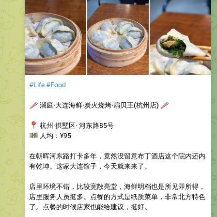
#Life
#Food
🥢
潮庭·大连海鲜·炭火烧烤·扇贝王(杭州店)
🥢
📍
杭州·拱墅区· 河东路85号
💴
人均：¥95
在朝晖河东路打卡多年，竟然没留意布丁酒店这个院内还内
有乾坤。这家大连馆子，今天就来来了。
店里环境不错，比较宽敞亮堂，海鲜明档也是所见即所得，
店里服务人员挺多。点餐的方式是纸质菜单，非常北方特色
了。点餐的时候店家也能给建议，挺好。