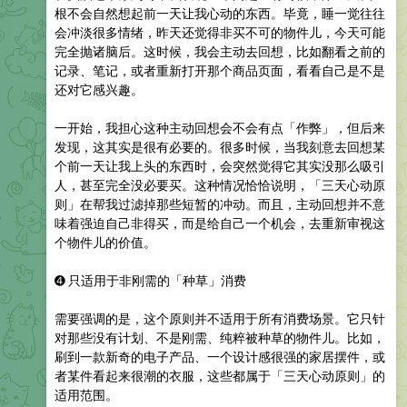
根不会自然想起前一天让我心动的东西。毕竟，睡一觉往往
会冲淡很多情绪，昨天还觉得非买不可的物件儿，今天可能
完全抛诸脑后。这时候，我会主动去回想，比如翻看之前的
记录、笔记，或者重新打开那个商品页面，看看自己是不是
还对它感兴趣。
一开始，我担心这种主动回想会不会有点「作弊」，但后来
发现，这其实是很有必要的。很多时候，当我刻意去回想某
个前一天让我上头的东西时，会突然觉得它其实没那么吸引
人，甚至完全没必要买。这种情况恰恰说明，「三天心动原
则」在帮我过滤掉那些短暂的冲动。而且，主动回想并不意
味着强迫自己非得买，而是给自己一个机会，去重新审视这
个物件儿的价值。
➍
只适用于非刚需的「种草」消费
需要强调的是，这个原则并不适用于所有消费场景。它只针
对那些没有计划、不是刚需、纯粹被种草的物件儿。比如，
刷到一款新奇的电子产品、一个设计感很强的家居摆件，或
者某件看起来很潮的衣服，这些都属于「三天心动原则」的
适用范围。