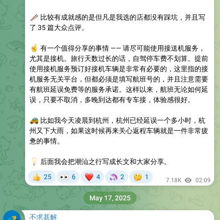
🥢
比较有成就感的是但凡是我选的店都没有踩坑，并且写
了 35 篇大众点评。
☝️
有一个值得分享的事情 —— 请尽可能使用接送机服务，
尤其是接机。旅行天数过长的话，自驾停车费不划算。提前
使用接机服务预订好接机车辆是非常有必要的，这里指的接
机服务无关平台，但都必须是填写航班号的，并且注意需要
有航班延误免费等的服务承诺。这样以来，航班无论如何延
误，只要不取消，多晚到达都有专车接，体验感很好。
🚕
比如我今天凌晨到杭州，杭州已经延误一个多小时，杭
州又下大雨，如果这时候再来关心返程车辆就是一件非常疲
惫的事情。
💡
后面我会把潮汕之行写成长文和大家分享。
👀
❤
🦄
🤔
25
6
4
2
1
👍
7.18K
02:09
May 17, 2025
不求甚解