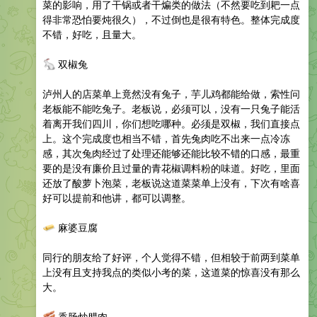
菜的影响，用了干锅或者干煸类的做法（不然要吃到耙一点
得非常恐怕要炖很久），不过倒也是很有特色。整体完成度
不错，好吃，且量大。
🐇
双椒兔
泸州人的店菜单上竟然没有兔子，芋儿鸡都能给做，索性问
老板能不能吃兔子。老板说，必须可以，没有一只兔子能活
着离开我们四川，你们想吃哪种。必须是双椒，我们直接点
上。这个完成度也相当不错，首先兔肉吃不出来一点冷冻
感，其次兔肉经过了处理还能够还能比较不错的口感，最重
要的是没有廉价且过量的青花椒调料粉的味道。好吃，里面
还放了酸萝卜泡菜，老板说这道菜菜单上没有，下次有啥喜
好可以提前和他讲，都可以调整。
🧈
麻婆豆腐
同行的朋友给了好评，个人觉得不错，但相较于前两到菜单
上没有且支持我点的类似小考的菜，这道菜的惊喜没有那么
大。
🥓
香肠炒腊肉