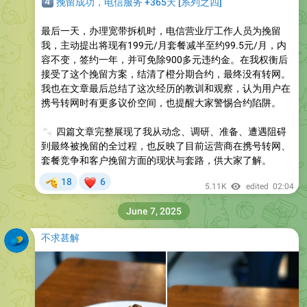
️⃣
挽留成功，电信服务 +365天 [系列之四]
最后一天，办理宽带拆机时，电信营业厅工作人员为挽留
我，主动提出将现有199元/月套餐减半至约99.5元/月，内
容不变，签约一年，并可免除900多元违约金。在我权衡后
接受了这个挽留方案，结清了橙分期合约，最终没有转网。
我也在文章最后总结了这次经历的教训和观察，认为用户在
携号转网时有更多议价空间，也提醒大家警惕合约陷阱。
🐾
四篇文章完整展现了我从动念、调研、准备、遭遇阻碍
到最终被挽留的全过程，也反映了目前运营商在携号转网、
套餐竞争和客户挽留方面的现状与套路，供大家了解。
🫡
❤
18
6
5.11K
edited
02:04
June 7, 2025
不求甚解