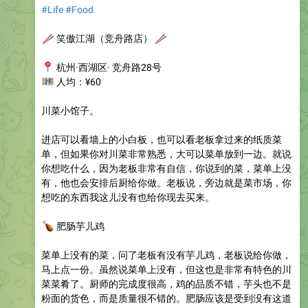
#Life
#Food
🥢
笑傲江湖（竞舟路店）
🥢
📍
杭州·西湖区· 竞舟路28号
💴
人均：¥60
川菜小馆子。
进店可以看墙上的小白板，也可以看老板拿过来的纸质菜
单，但如果你对川菜非常熟悉，大可以菜单放到一边。就说
你想吃什么，因为老板非常有自信，你说到的菜，菜单上没
有，他也会安排后厨给你做。老板说，旁边就是菜市场，你
想吃的东西我这儿没有也给你现去买来。
🍗
肥肠芋儿鸡
菜单上没有的菜，问了老板有没有芋儿鸡，老板说给你做，
马上点一份。虽然说菜单上没有，但这也是非常有特色的川
菜菜肴了。厨师的完成度很高，鸡的品质不错，芋头也不是
粉面的货色，而是质量很不错的。肥肠应该是受到没有这道