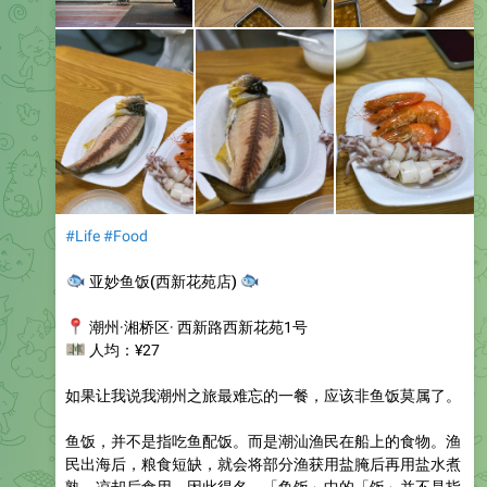
#Life
#Food
🐟
🐟
亚妙鱼饭(西新花苑店)
📍
潮州·湘桥区· 西新路西新花苑1号
💴
人均：¥27
如果让我说我潮州之旅最难忘的一餐，应该非鱼饭莫属了。
鱼饭，并不是指吃鱼配饭。而是潮汕渔民在船上的食物。渔
民出海后，粮食短缺，就会将部分渔获用盐腌后再用盐水煮
熟，凉却后食用。因此得名。「鱼饭」中的「饭」并不是指