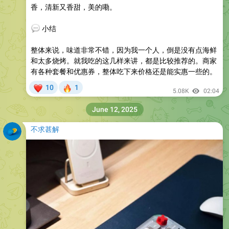
香，清新又香甜，美的嘞。
💬
小结
整体来说，味道非常不错，因为我一个人，倒是没有点海鲜
和太多烧烤。就我吃的这几样来讲，都是比较推荐的。商家
有各种套餐和优惠券，整体吃下来价格还是能实惠一些的。
❤
🔥
10
1
5.08K
02:04
June 12, 2025
不求甚解