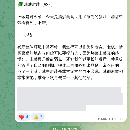
🥬
清炒时蔬
（¥28）
应该是时令菜，今天是清炒茼蒿，用了节制的猪油，清甜中
带着香气，不错。
💬
小结
餐厅整体环境非常不错，我觉得可以作为和老友、老板、情
侣聚餐的地点（但你可以要提前去，因为热菜上菜真的很
慢）。上菜慢是致命弱点，还好我等过更长的餐厅，并且提
前管理了自己的预期。整体上的服务和出品是非常不错的，
点了三个菜，其中时蔬是非常家常的自不必说。其他两道都
非常惊艳，准备下次再去试一下其他的菜。
⚠️
如果让我说一个出品方面的缺点，就是这家米饭有点过
于一般了，不知道是还没有调试好还是怎么回事儿，会出现
去隔壁月芽自由借米饭的场景（而且不止一次，朋友后面去
也有），奈何月芽自由的米饭也很烂。
❤
4
2
👍
6.68K
03:03
May 16, 2025