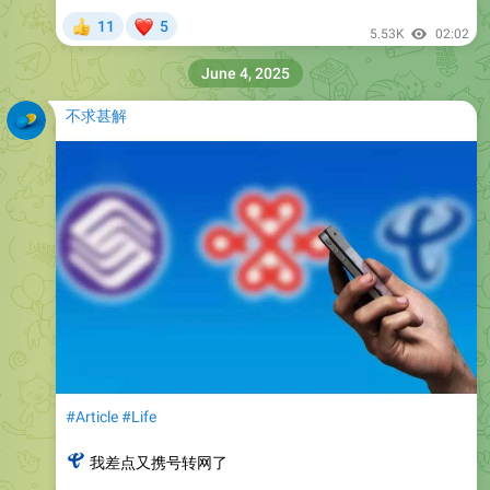
❤
11
5
👍
5.53K
02:02
June 4, 2025
不求甚解
#Article
#Life
📶
我差点又携号转网了