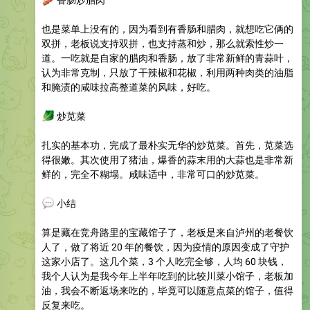
也是菜单上没有的，因为看到有香肠和腊肉，就想吃它俩的
双拼，老板说支持双拼，也支持蒸和炒，那么就索性炒一
道。一吃就是自家的腊肉和香肠，放了非常新鲜的青蒜叶，
认为非常克制，只放了干辣椒和花椒，利用两种肉类的油脂
和腌渍的咸味拉高整道菜的风味，好吃。
🥬
炒苋菜
扎实的基本功，完成了最朴实无华的炒苋菜。首先，苋菜选
得很嫩。其次使用了猪油，爆香的蒜末用的大蒜也是非常新
鲜的，完全不糊塌。咸味适中，非常可口的炒苋菜。
💬
小结
算是藏在竞舟路里的宝藏馆子了，老板是来自泸州的老餐饮
人了，做了将近 20 年的餐饮，因为疫情的原因变成了守护
这家小店了。这几个菜，3 个人吃完全够，人均 60 块钱，
我个人认为是我今年上半年吃到的比较川菜小馆子，老板加
油，我会不断返场来吃的，毕竟可以随意点菜的馆子，值得
反复来吃。