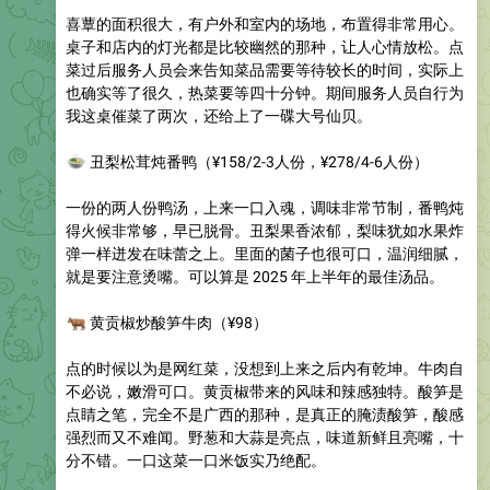
喜蕈的面积很大，有户外和室内的场地，布置得非常用心。
桌子和店内的灯光都是比较幽然的那种，让人心情放松。点
菜过后服务人员会来告知菜品需要等待较长的时间，实际上
也确实等了很久，热菜要等四十分钟。期间服务人员自行为
我这桌催菜了两次，还给上了一碟大号仙贝。
🍲
丑梨松茸炖番鸭
（¥158/2-3人份，¥278/4-6人份）
一份的两人份鸭汤，上来一口入魂，调味非常节制，番鸭炖
得火候非常够，早已脱骨。丑梨果香浓郁，梨味犹如水果炸
弹一样迸发在味蕾之上。里面的菌子也很可口，温润细腻，
就是要注意烫嘴。可以算是 2025 年上半年的最佳汤品。
🐂
黄贡椒炒酸笋牛肉
（¥98）
点的时候以为是网红菜，没想到上来之后内有乾坤。牛肉自
不必说，嫩滑可口。黄贡椒带来的风味和辣感独特。酸笋是
点睛之笔，完全不是广西的那种，是真正的腌渍酸笋，酸感
强烈而又不难闻。野葱和大蒜是亮点，味道新鲜且亮嘴，十
分不错。一口这菜一口米饭实乃绝配。