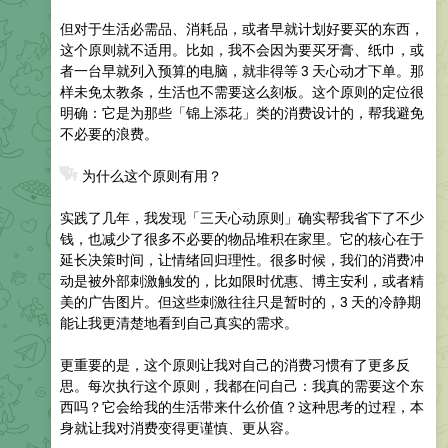
但对于生活必需品、消耗品，或者早就计划好要买的东西，
这个原则就不适用。比如，我不会因为要买牙膏、纸巾，或
者一台早就列入预算的电脑，就非得等 3 天心动才下单。那
样未免太教条，生活也不需要这么刻板。这个原则的定位很
明确：它是为那些「锦上添花」类的消费设计的，帮我避免
不必要的浪费。
❓
为什么这个原则有用？
实践了几年，我发现「三天心动原则」确实帮我省下了不少
钱，也减少了很多不必要的物品堆积在家里。它的核心在于
延长决策时间，让情绪回归理性。很多时候，我们的消费冲
动是被外部刺激触发的，比如限时优惠、博主安利，或者精
美的广告图片。但这些刺激往往只是暂时的，3 天的冷静期
能让我更清楚地看到自己真实的需求。
更重要的是，这个原则让我对自己的消费习惯有了更多反
思。每次执行这个原则，我都在问自己：我真的需要这个东
西吗？它会给我的生活带来什么价值？这种思考的过程，本
身就让我对消费变得更谨慎、更从容。