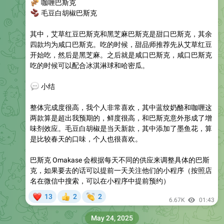
🫚
咖喱巴斯克
🫘
毛豆白胡椒巴斯克
其中，艾草红豆巴斯克和黑芝麻巴斯克是甜口巴斯克，其余
四款均为咸口巴斯克。吃的时候，甜品师推荐先从艾草红豆
开始吃，然后是黑芝麻。之后就是咸口巴斯克，咸口巴斯克
吃的时候可以配合冰淇淋球和哈密瓜。
💬
小结
整体完成度很高，我个人非常喜欢，其中蓝纹奶酪和咖喱这
两款算是超出我预期的，鲜度很高，和巴斯克意外形成了增
味剂效应。毛豆白胡椒是当天新款，其中添加了墨鱼花，算
是比较春天的口味，个人也很喜欢。
巴斯克 Omakase 会根据每天不同的供应来调整具体的巴斯
克，如果要去的话可以提前一天关注他们的小程序（按照店
名在微信中搜索，可以在小程序中提前预约）
❤
👏
13
2
2
👍
6.67K
01:43
May 24, 2025