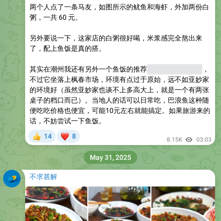
两个人点了一条马友，如图所示的鱿鱼和海虾，外加两份白
粥，一共 60 元。
另外要说一下，这家店的白粥很好喝，米浆感完全熬出来
了，配上鱼饭是真的搭。
其实在潮州我还有另外一个鱼饭的推荐
（枫春三友水产）
，
不过它坐落上枫春市场，环境有点过于原始，远不如亚妙家
的环境好（虽然亚妙家也谈不上多高大上，就是一个有两张
桌子的档口而已）。当地人的话可以日常吃，巴浪鱼这种随
便吃吃价格也便宜，可能10元左右就能搞定。如果旅游来的
话，不妨尝试一下鱼饭。
❤
14
8
👍
8.15K
03:03
May 31, 2025
不求甚解