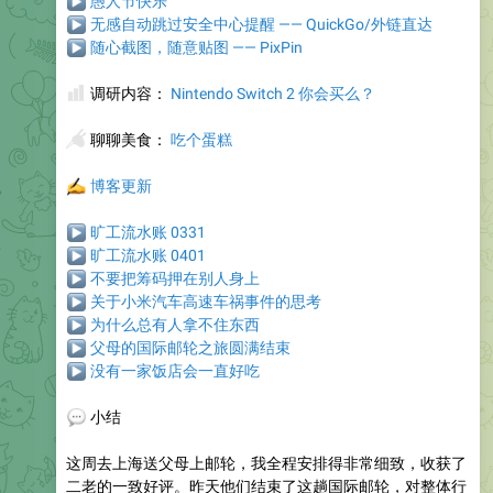
▶
愚人节快乐
▶
无感自动跳过安全中心提醒 —— QuickGo/外链直达
▶
随心截图，随意贴图 —— PixPin
📊
调研内容：
Nintendo Switch 2 你会买么？
🥢
聊聊美食
：
吃个蛋糕
✍️
博客更新
▶
旷工流水账 0331
▶
旷工流水账 0401
▶
不要把筹码押在别人身上
▶
关于小米汽车高速车祸事件的思考
▶
为什么总有人拿不住东西
▶
父母的国际邮轮之旅圆满结束
▶
没有一家饭店会一直好吃
💬
小结
这周去上海送父母上邮轮，我全程安排得非常细致，收获了
二老的一致好评。昨天他们结束了这趟国际邮轮，对整体行