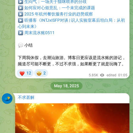
▶
生闷气：一场关于猫咪喂养的分歧
▶
如何应对心烦意乱：一个未完成的课题
▶
2025 年杭州餐饮服务行业的趋势观察
▶
听播客《INTJxISFP对谈 | 识人实验室幕后坦白局：从初
心到未来》
▶
周末流水账0511
💬
小结
下周我休假，去潮汕旅游。博客日更应该是流水账的游记，
频道尽可能不断更，不过不求强，如果断更了就是玩嗨了。
❤
🤩
12
2
5.85K
edited
01:05
May 18, 2025
不求甚解