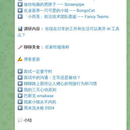
▶
做你电脑的黑匣子 —— Screenpipe
▶
在桌面养一只可爱的小猫 —— BongoCat
▶
「小而美」前沿技术团队图鉴 —— Fancy Teams
📊
调研内容：
你现在日常的工作和生活可以离开 AI 工具
么？
🥢
聊聊美食
：
在家吃顿海鲜
✍️
博客更新
▶
面试一定要守时
▶
面试中的沟通：主导还是被动？
▶
聊聊路上那些让人糟心的驾驶行为和习惯
▶
我的三天心动原则
▶
巴斯克 omakase
▶
我家小猫从不内耗
▶
周末流水账 0504
💬
小结