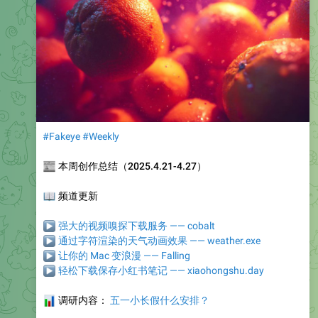
#Fakeye
#Weekly
📰
本周创作总结（2025.4.21-4.27）
📖
频道更新
▶
强大的视频嗅探下载服务 —— cobalt
▶
通过字符渲染的天气动画效果 —— weather.exe
▶
让你的 Mac 变浪漫 —— Falling
▶
轻松下载保存小红书笔记 —— xiaohongshu.day
📊
调研内容：
五一小长假什么安排？