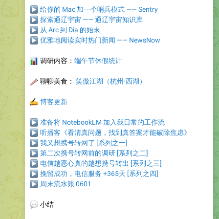
▶
给你的 Mac 加一个哨兵模式 —— Sentry
▶
探索通辽宇宙 —— 通辽宇宙知识库
▶
从 Arc 到 Dia 的始末
▶
优雅地阅读实时热门新闻 —— NewsNow
📊
调研内容
：
端午节休假统计
🥢
聊聊美食
：
笑傲江湖（杭州·西湖）
✍️
博客更新
▶
准备将 NotebookLM 加入我日常的工作流
▶
听播客《看清真问题，找到真答案才能破除焦虑》
▶
我又想携号转网了 [系列之一]
▶
第二次携号转网前的调研 [系列之二]
▶
电信越恶心真的越想携号转出 [系列之三]
▶
挽留成功，电信服务 +365天 [系列之四]
▶
周末流水账 0601
💬
小结