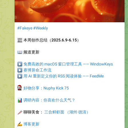
#Fakeye
#Weekly
📰
本周创作总结（2025.6.9-6.15）
📖
频道更新
▶
免费高效的 macOS 窗口管理工具 —— WindowKeys
▶
赛博算命工作流
▶
用 AI 重新定义你的 RSS 阅读体验 —— FeedMe
🎁
好物分享
：
Nuphy Kick 75
📊
调研内容
：你喜欢什么天气？
🥢
聊聊美食
：
三合鲜虾面 （湖州·德清）
✍️
博客更新