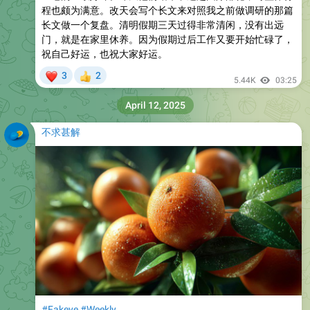
程也颇为满意。改天会写个长文来对照我之前做调研的那篇
长文做一个复盘。清明假期三天过得非常清闲，没有出远
门，就是在家里休养。因为假期过后工作又要开始忙碌了，
祝自己好运，也祝大家好运。
❤
3
2
👍
5.44K
03:25
April 12, 2025
不求甚解
#Fakeye
#Weekly