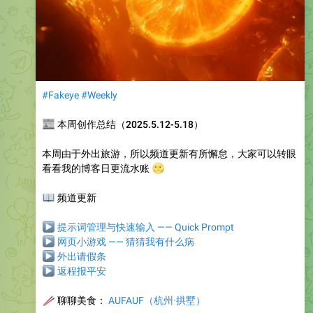
#Fakeye
#Weekly
📰
本周创作总结（2025.5.12-5.18）
本周由于外出旅游，所以频道更新有所懈怠，大家可以转眼
看看我的博客日更流水账
🌝
📖
频道更新
▶
提示词管理与快速输入 —— Quick Prompt
▶
网页小游戏 —— 猜猜我有什么病
▶
外出请假条
▶
返程报平安
🥢
聊聊美食
：
AUFAUF（杭州·拱墅）