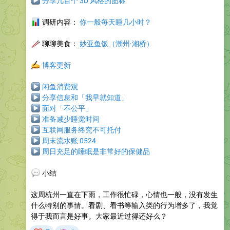
▶
分享几百个 3D 风格的图标
📊
调研内容：
你一般每天睡几小时？
🥢
聊聊美食
：
妙亚鱼饭（潮州·湘桥）
✍️
博客更新
▶
闲鱼消费观
▶
分享信息和「我早就知道」
▶
面对「不公平」
▶
准备减少睡觉时间
▶
互联网服务终究不可托付
▶
周末流水账 0524
▶
周日充足的睡眠是非常好的保健品
💬
小结
这周杭州一直在下雨，工作很忙碌，心情也一般，没有发生
什么特别的事情。看剧、看书等输入类的行为增多了，我觉
得于我而言是好事。大家最近过得还好么？