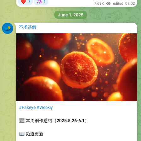
❤
🦄
7
1
7.69K
edited
03:02
June 1, 2025
不求甚解
#Fakeye
#Weekly
📰
本周创作总结（2025.5.26-6.1）
📖
频道更新