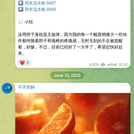
▶
周末流水账 0607
▶
周末流水账 0608
💬
小结
这周脖子落枕是主旋律，因为我的每一个幅度稍微大一些动
作都伴随着脖子和颈椎的疼痛感，无时无刻的不在被提醒
着，好惨。不过，目前已经好了一大半了，希望赶快好起
来。
❤
2
4.82K
edited
02:41
June 15, 2025
不求甚解