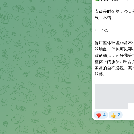
应该是时令菜，今天
气，不错。
💬
小结
餐厅整体环境非常不
的地点（但你可以要
致命弱点，还好我等
整体上的服务和出品
家常的自不必说。其
的菜。
⚠️
如果让我说一个出
了，不知道是还没有
由借米饭的场景（而
由的米饭也很烂。
❤
4
2
👍