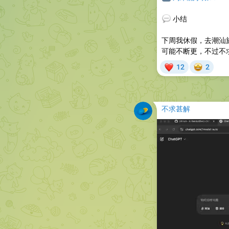
💬
小结
下周我休假，去潮汕
可能不断更，不过不
❤
🤩
12
2
不求甚解