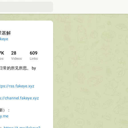
求甚解
keye
7K
28
609
os
Videos
Links
常的所见所思。 by
tps://rss.fakeye.xyz
s://channel.fakeye.xyz
新）：
zy.me