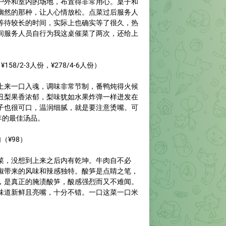
户外和室内的场地，布置得非常用心。桌子和
幽然的那种，让人心情放松。点菜过后服务人
等待较长的时间，实际上也确实等了很久，热
间服务人员自行为我这桌催菜了两次，还给上
¥158/2-3人份，¥278/4-6人份）
上来一口入魂，调味非常节制，番鸭炖得火候
丑梨果香浓郁，梨味犹如水果炸弹一样迸发在
子也很可口，温润细腻，就是要注意烫嘴。可
半年的最佳汤品。
肉
（¥98）
菜，没想到上来之后内有乾坤。牛肉自不必
椒带来的风味和辣感独特。酸笋是点睛之笔，
，是真正的腌渍酸笋，酸感强烈而又不难闻。
味道新鲜且亮嘴，十分不错。一口这菜一口米