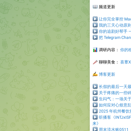
📖
频道更新
▶
让你完全掌控 Mac 的
▶
我的三天心动原
▶
你的追剧好帮手 —
▶
把 Telegram Cha
📊
调研内容：
你的
🥢
聊聊美食
：
喜蕈X
✍️
博客更新
▶
长假的最后一天
▶
关于疼痛的一些
▶
生闷气：一场关
▶
如何应对心烦意
▶
2025 年杭州餐
▶
听播客《INTJx
来》
▶
周末流水账0511