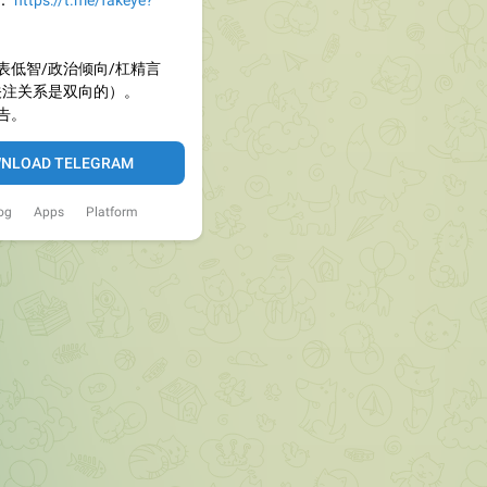
：
https://t.me/fakeye?
表低智/政治倾向/杠精言
关注关系是双向的）。
告。
NLOAD TELEGRAM
og
Apps
Platform