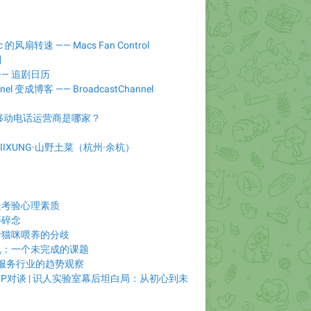
风扇转速 —— Macs Fan Control
则
— 追剧日历
nnel 变成博客 —— BroadcastChannel
移动电话运营商是哪家？
IIXUNG·山野土菜（杭州·余杭）
最考验心理素质
碎碎念
于猫咪喂养的分歧
乱：一个未完成的课题
饮服务行业的趋势观察
ISFP对谈 | 识人实验室幕后坦白局：从初心到未