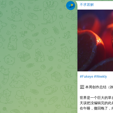
不求甚解
#Fakeye
#Weekly
📰
本周创作总结（2025
世界是一个巨大的草
天误把没编辑完的此
在午睡，撤回晚了，