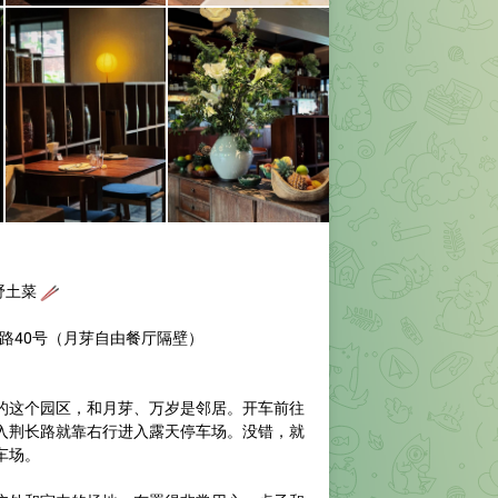
山野土菜

长路40号（月芽自由餐厅隔壁）
的这个园区，和月芽、万岁是邻居。开车前往
入荆长路就靠右行进入露天停车场。没错，就
车场。