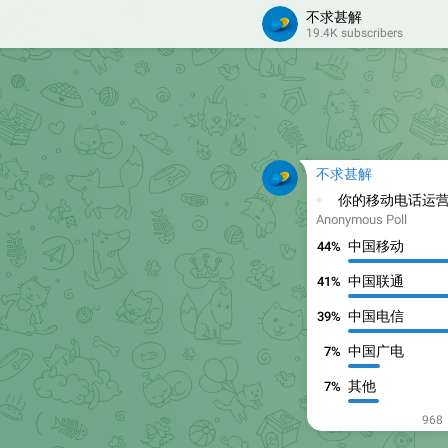
不求甚解
19.4K subscribers
🌐
BroadcastCh
多项目详情和部署实
❤
17
4
👍
不求甚解
💬
你的移动电话运
Anonymous Poll
中国移动
44%
中国联通
41%
中国电信
39%
中国广电
7%
其他
7%
968