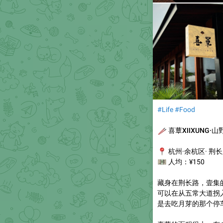
#Life
#Food
🥢
喜蕈XIIXUNG·

📍
杭州·余杭区· 荆
💴
人均：¥150
藏身在荆长路，壹集
可以在从五常大道拐
是去吃月芽的那个停