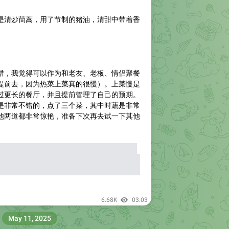
是清炒茼蒿，用了节制的猪油，清甜中带着香
错，我觉得可以作为和老友、老板、情侣聚餐
提前去，因为热菜上菜真的很慢）。上菜慢是
过更长的餐厅，并且提前管理了自己的预期。
是非常不错的，点了三个菜，其中时蔬是非常
他两道都非常惊艳，准备下次再去试一下其他
品方面的缺点，就是这家米饭有点过于一般
调试好还是怎么回事儿，会出现去隔壁月芽自
且不止一次，朋友后面去也有），奈何月芽自
6.68K
03:03
May 11, 2025