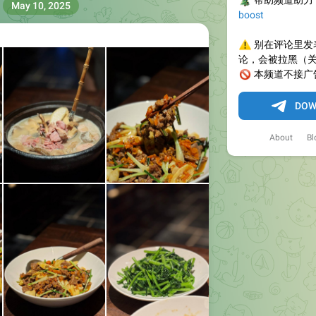
🎄
帮助频道助力
May 10, 2025
boost
⚠️
别在评论里发
论，会被拉黑（
🚫
本频道不接广
DOW
About
Bl