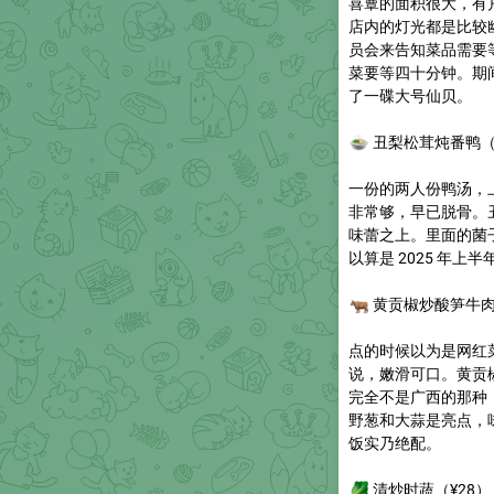
喜蕈的面积很大，有
店内的灯光都是比较
员会来告知菜品需要
菜要等四十分钟。期
了一碟大号仙贝。
🍲
丑梨松茸炖番鸭
（
一份的两人份鸭汤，
非常够，早已脱骨。
味蕾之上。里面的菌
以算是 2025 年上
🐂
黄贡椒炒酸笋牛
点的时候以为是网红
说，嫩滑可口。黄贡
完全不是广西的那种
野葱和大蒜是亮点，
饭实乃绝配。
🥬
清炒时蔬
（¥28）