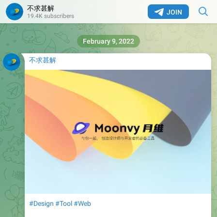
不求甚解
JOIN
19.4K subscribers
February 9, 2022
不求甚解
#Design
#Tool
#Web