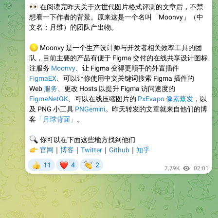
👀
在阅读完昨天关于次世代图片格式评测的文章后，不禁
想看一下作者的背景。原来这是一个名叫「Moonvy」（中
文名：月维）的团队产出物。
🌕
Moonvy 是一个生产设计师与开发者相关效率工具的团
队，目前主要的产品有便于 Figma 交付的在线共享设计图标
注服务
Moonvy
、让 Figma 变得更顺手的外置插件
FigmaEX
、可以让你使用中文关键词搜索 Figma 插件的
Web
服务
、更改 Hosts 以提升 Figma 访问速度的
FigmaNetOK
、可以在线压缩图片的
PxEvapo
像素蒸发
，以
及 PNG 小工具
PNGemini
。昨天转发的文章就来自他们的博
客
「月球背面」
。
🔍
你可以在下面这些地方找到他们
👉
官网
｜
博客
｜
Twitter
｜
Github
｜
知乎
❤
👏
11
4
2
👍
7.79K
02:01