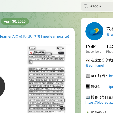
April 30, 2020
不
@fa
learnerの自留地
(
初学者 | newlearner.site
)
19.4K
1.4
Subscribers
Phot
👀
在这里分享我日
@somkanel
📰
RSS 订阅：
ht
💻
镜像站：
http
📖
博客（每日更
https://blog.sola