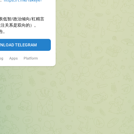
：
https://t.me/fakeye?
表低智/政治倾向/杠精言
关注关系是双向的）。
告。
NLOAD TELEGRAM
og
Apps
Platform