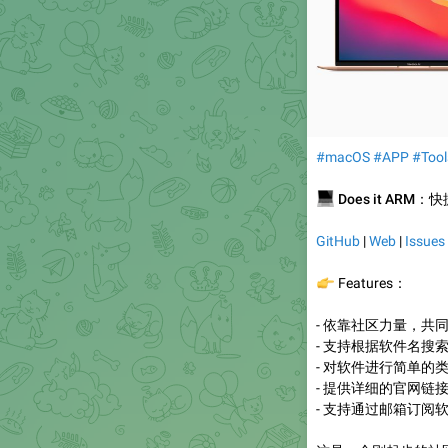
#macOS
#APP
#Tool
💻
Does it ARM：
GitHub
|
Web
|
Issues
👉
Features：
- 依靠社区力量，共
- 支持根据软件名搜
- 对软件进行简单的
- 提供详细的官网链
- 支持通过邮箱订阅