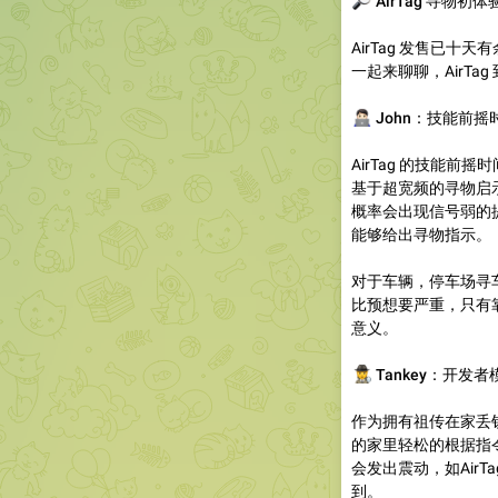
🔎
AirTag 寻物初体
AirTag 发售已
一起来聊聊，AirTa
🧑🏻‍💻
John：技能前
AirTag 的技能
基于超宽频的寻物启示
概率会出现信号弱的
能够给出寻物指示。
对于车辆，停车场寻车
比预想要严重，只有
意义。
🕵
Tankey：开发
作为拥有祖传在家丢钥
的家里轻松的根据指令查找
会发出震动，如Air
到。