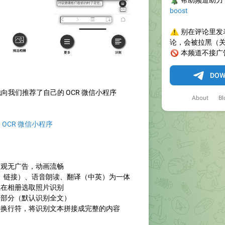
🎄
帮助频道助力
boost
⚠️
别在评论里发
论，会被拉黑（
🚫
本频道不接广
DOW
向我们推荐了自己的 OCR 微信小程序
About
Bl
的 OCR 微信小程序
美观无广告，动画流畅
（文字、链接）、语音朗读、翻译（中英）为一体
或在相册选取照片识别
的部分（默认识别全文）
除去换行符，将识别文本拼接成完整的内容