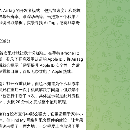
入 AirTag 的开发者模式，包括加速度计和陀螺
屏幕分辨率、跟踪动画等。当把第三个和第四
以调出取景框，实景寻找 AirTag，感觉非常奇
心减分
时的首次配对就让我十分抓狂。在手持 iPhone 12
 正式版，登录了开启双重认证的 Apple ID，将 AirTag
会提示「需要提升 Apple ID 安全性」之后
置根目录，百般无奈致电了 Apple 热线。
是让打开双重认证，但也不知道为什么我原本
我只在重启一次手机就解决了问题，但好景不
被强行中断了 n 次，具体提示就是配对流程
Tag，大概 20 分钟才完成整个配对流程。
irTag 没有宣传中那么强大，它更适用于家中小
但 Find My 网络和配套硬件的建设，让苹果
迅速占据了一席之地，一定程度上也加深了用