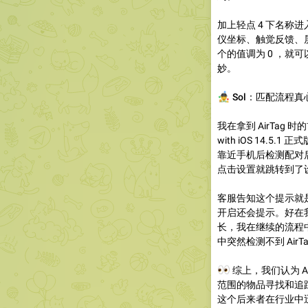
加上轻点 4 下名称进
仪坐标、触觉反馈、
个的值调为 0 ，就可
妙。
🤹‍♂️
Sol：匹配流程真
我在拿到 AirTag 
with iOS 14.5.1
靠近手机后检测配对后就
点击设置就跳转到了设
客服告知这个提示就
开启还会提示。好在
长，我在继续的流程中
中突然检测不到 Air
👀
综上，我们认为 A
范围的物品寻找和追踪。
这个后来者在行业中