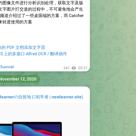
料的图像文件进行分析识别处理，获取文字及版
文字图片打交道的过程中，不可避免地会产生
前频道介绍过了一些桌面端的方案，而 Catcher
来轻度使用的方案
你的 PDF 文档添加文字层
cOS 上的多接口 Alfred OCR / 翻译插件
hannel
241
05:21
November 12, 2020
learnerの自留地
(
初学者 | newlearner.site
)