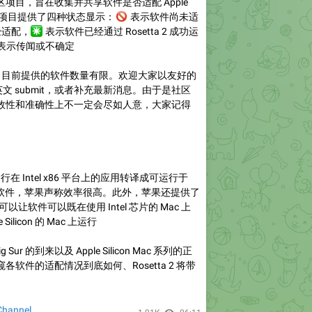
项目，旨在收集并共享软件是否适配 Apple
的消息。项目提供了四种状态显示：
🚫
表示软件尚未适
️
经适配，
表示软件已经通过 Rosetta 2 成功运
⏹
表示传闻或不确定
目前提供的软件数量有限。欢迎大家以友好的
起英文 submit，或者补充最新消息。由于是社区
效性和准确性上不一定会尽如人意，大家记得
助运行在 Intel x86 平台上的应用转译成可运行于
n Mac 的软件，苹果声称效率很高。此外，苹果还提供了
l，可以让软件可以既在使用 Intel 芯片的 Mac 上
ilicon 的 Mac 上运行
 Sur 的到来以及 Apple Silicon Mac 系列的正
软件的适配情况到底如何、Rosetta 2 将带
hannel