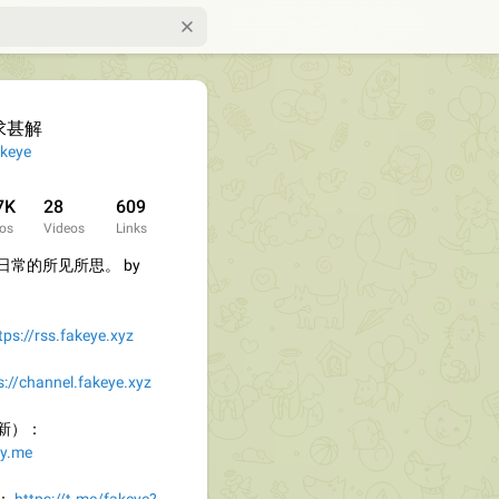
求甚解
keye
7K
28
609
os
Videos
Links
常的所见所思。 by
tps://rss.fakeye.xyz
s://channel.fakeye.xyz
新）：
zy.me