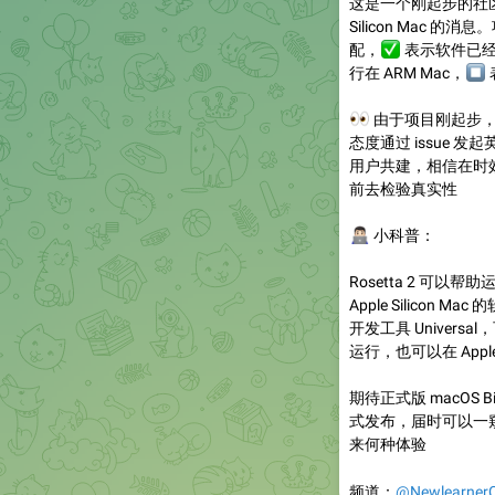
这是一个刚起步的社区
Silicon Mac 
✅
配，
✳
表示软件已
行在 ARM Mac，
👀
由于项目刚起步，
态度通过 issue 发
用户共建，相信在时
前去检验真实性
👨🏻‍💻
小科普：
Rosetta 2 可以帮
Apple Silico
开发工具 Universa
运行，也可以在 Apple S
期待正式版 macOS Big
式发布，届时可以一窥各
来何种体验
频道：
@NewlearnerC