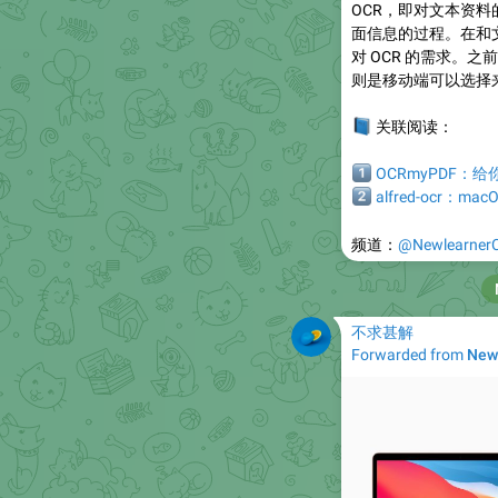
OCR，即对文本资
面信息的过程。在和
对 OCR 的需求。之
则是移动端可以选择
📘
关联阅读：
1️⃣
OCRmyPDF：给
2️⃣
alfred-ocr：ma
频道：
@NewlearnerC
不求甚解
Forwarded from
New