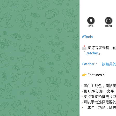
#Tools
📩
接订阅者来稿，他
「
Catcher
」
Catcher：一款精美
👉
Features：
- 黑白主配色，简洁
- 集 OCR 识别
- 支持直接拍摄照片
- 可以手动选择需要
- 「成句」功能，