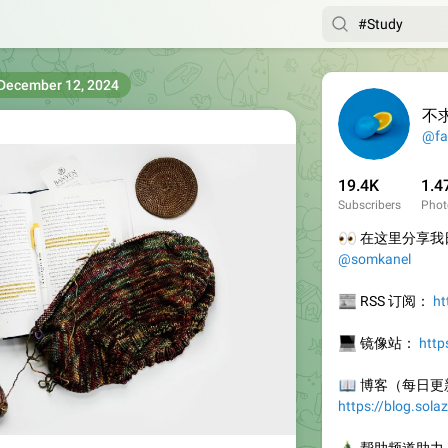
December 12, 2024
不
@fa
19.4K
1.4
Subscribers
Phot
👀
在这里分享我日
@somkanel
📰
RSS 订阅：
ht
💻
镜像站：
http
📖
博客（每日更
https://blog.sola