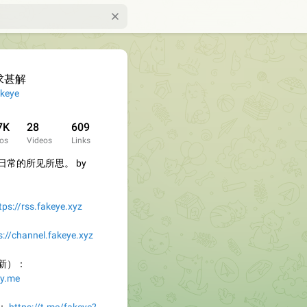
求甚解
keye
7K
28
609
os
Videos
Links
常的所见所思。 by
tps://rss.fakeye.xyz
s://channel.fakeye.xyz
新）：
zy.me