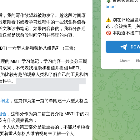
🎄
帮助频道助力
boost
 之后，我的写作欲望就被激发了。趁这段时间愿
⚠️
别在评论里发
我定期看书或者学习过程中的一些我觉得值得
论，会被拉黑（
长文和读书笔记，如果内容多的，我就分多期
🚫
本频道不接广
推送就是我前段时间学习并整理的内容。
DOW
BTI 十六型人格和荣格八维系列（三篇）
About
Bl
理的 MBTI 学习笔记，学习内容一共会分三期
成果，不代表我推崇和相信并提倡 MBTI。
人认为比较有趣的观察人类和了解自己的工具和切
信科学。
如果你对这个概念嗤之以鼻，完全可
送下说一些有的没的我可能会直接删除
❤️
单阐述
，这篇作为第一篇简单阐述十六型人格是
组合
，这部分作为第二篇主要介绍 MBTI 中的四
及有什么观察视角；
，个人认为第三部分是最重要的，不能只单纯看
，还要着重从荣格八维的视角来了解一个人。