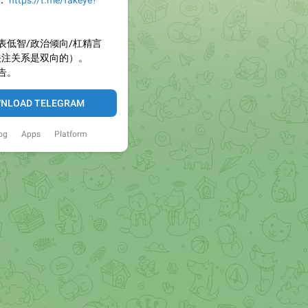
：
https://t.me/fakeye?
表低智/政治倾向/杠精言
关注关系是双向的）。
告。
NLOAD TELEGRAM
og
Apps
Platform