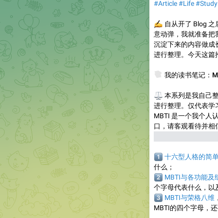
#Article
#Life
#Study
✍️
自从开了 Blog
意动弹，我就准备把
沉淀下来的内容做成
进行整理。今天这篇
📚
我的读书笔记：M
⚖️
本系列是我自己整
进行整理。仅代表学习
MBTI 是一个我个
口，请客观看待并相
以不看，如果在本推
1️⃣
十六型人格的简
什么；
2️⃣
MBTI与各功能及
个字母代表什么，以
3️⃣
MBTI与荣格八维
MBTI的四个字母