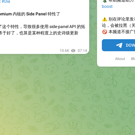
🎄
帮助频道助力
c
#Dia
boost
mium 内核的 Side Panel 特性了
⚠️
别在评论里发
论，会被拉黑（
这个特性，导致很多使用 side-panel API 的拓
🚫
本频道不接广
终于好了，也算是某种程度上的史诗级更新
DOW
10.6K
07:14
About
Bl