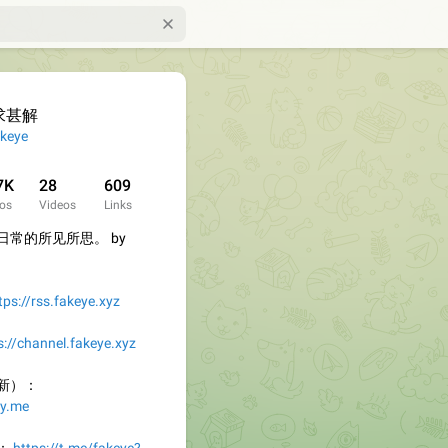
求甚解
keye
7K
28
609
os
Videos
Links
常的所见所思。 by
tps://rss.fakeye.xyz
s://channel.fakeye.xyz
新）：
zy.me