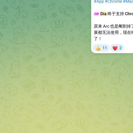
#App
#Chrome
#Ma
😀
Dia
终于支持 Chro
原来 Arc 也是阉割掉了
展都无法使用，现在
了！
❤
11
2
👍