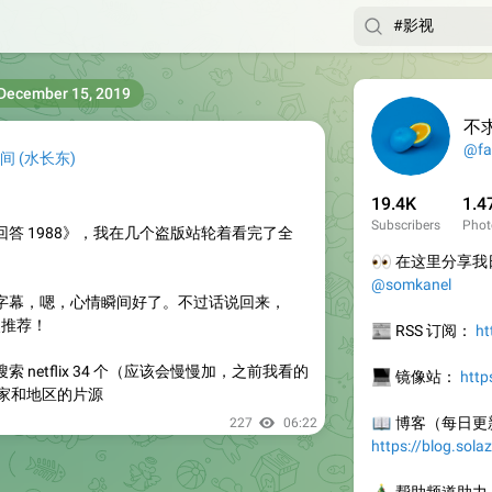
December 15, 2019
不
@fa
间
(
水长东
)
19.4K
1.4
Subscribers
Phot
答 1988》，我在几个盗版站轮着看完了全
👀
在这里分享我日
@somkanel
字幕，嗯，心情瞬间好了。不过话说回来，
烈推荐！
📰
RSS 订阅：
ht
 netflix 34 个（应该会慢慢加，之前我看的
💻
镜像站：
http
国家和地区的片源
📖
博客（每日更
227
06:22
https://blog.sola