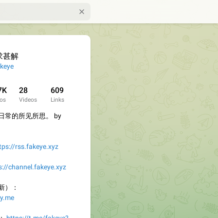
求甚解
keye
7K
28
609
os
Videos
Links
常的所见所思。 by
tps://rss.fakeye.xyz
s://channel.fakeye.xyz
新）：
zy.me