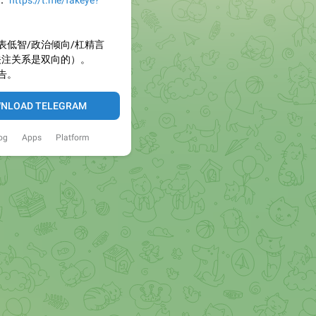
：
https://t.me/fakeye?
表低智/政治倾向/杠精言
关注关系是双向的）。
告。
NLOAD TELEGRAM
og
Apps
Platform