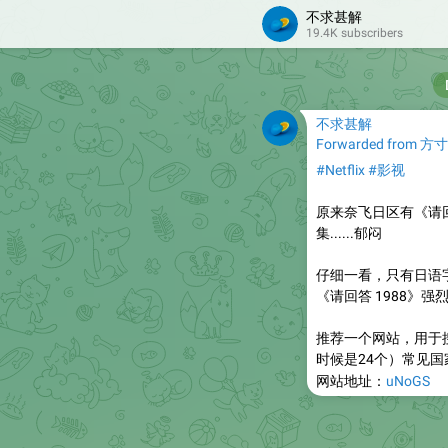
不求甚解
19.4K subscribers
不求甚解
Forwarded from
方寸
#Netflix
#影视
原来奈飞日区有《请回
集......郁闷
仔细一看，只有日语
《请回答 1988》强
推荐一个网站，用于搜索
时候是24个）常见
网站地址：
uNoGS