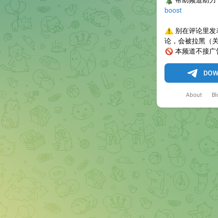
🎄
帮助频道助力
boost
⚠️
别在评论里发
论，会被拉黑（
🚫
本频道不接广
DOW
About
Bl