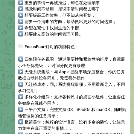
▶
重要的事情一再被推迟，却总在处理琐事；
▶
感觉时间不够用，却说不清时间都去哪了；
▶
想要提高工作效率，但不知从何开始；
▶
需要一个清晰的方向，帮助做出更好的时间选择；
▶
希望在繁忙中找回生活的平衡；
▶
想要建立高效的时间管理习惯。
🌈
FocusFour 针对的功能特色：
▶
四象限任务视图
：通过重要性和紧急性的维度，直观展
示任务优先级，让时间分配更有条理；
▶
无缝系统集成
：与 Apple 提醒事项深度整合，你的任务
数据自动跨设备同步，无需额外操作；
▶
无迁移成本
：同步系统提醒事项，不用重新导入，不用
学习使用；
▶
多样化小组件
：支持各种尺寸的桌面小组件，让重要任
务始终在视线范围内；
▶
三平台支持
：完整支持iOS、iPadOs 和 macOS，随时随
地管理你的任务清单；
▶
极简美学
：纯粹的设计语言，没有多余的装饰，让注意
力集中在真正重要的事情上；