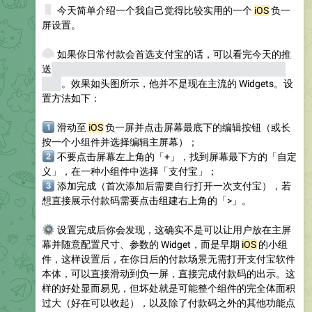
📱
今天简单介绍一个我自己觉得比较实用的一个
iOS
负一
屏设置。
🔭
如果你日常付款会首选支付宝的话，可以看完今天的推
送
（不用支付宝的今天对于你而言可能就是无效推送了抱
歉）
。效果如头图所示，他并不是现在主流的 Widgets。设
置方法如下：
️⃣
滑动至
iOS
负一屏并点击屏幕最底下的编辑按钮（或长
按一个小组件并选择编辑主屏幕）；
️⃣
不要点击屏幕左上角的「+」，找到屏幕最下方的「自定
义」，在一种小组件中选择「支付宝」；
️⃣
添加完成（首次添加后需要自行打开一次支付宝），若
想直接展示付款码需要点击组建右上角的「>」。
⚙️
设置完成后你会发现，这确实不是可以让用户放在主屏
幕并随意配置尺寸、参数的 Widget，而是早期
iOS
的小组
件，这样设置后，在你日后的付款场景无需打开支付宝软件
本体，可以直接滑动到负一屏，直接完成付款码的出示。这
样的好处显而易见，但坏处就是可能整个组件的完全体面积
过大（好在可以收起），以及除了付款码之外的其他功能点