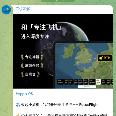
不求甚解
#App
#iOS
✈️
收起小桌板，我们开始专注飞行 —— FocusFlight
☝️
今天推荐的 App 是我在春节假期的时候刷 Twitter 的时