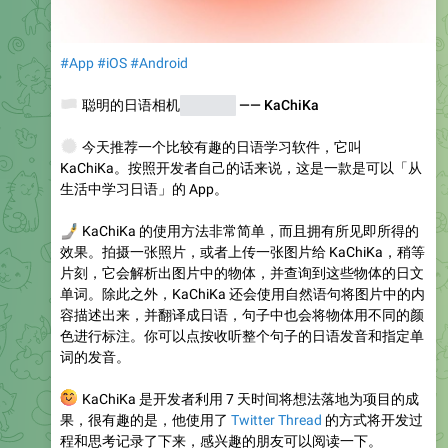
#App
#iOS
#Android
🇯🇵
聪明的日语相机
学习软件
—— KaChiKa
🌞
今天推荐一个比较有趣的日语学习软件，它叫
KaChiKa。按照开发者自己的话来说，这是一款是可以「从
生活中学习日语」的 App。
🤳
KaChiKa 的使用方法非常简单，而且拥有所见即所得的
效果。拍摄一张照片，或者上传一张图片给 KaChiKa，稍等
片刻，它会解析出图片中的物体，并查询到这些物体的日文
单词。除此之外，KaChiKa 还会使用自然语句将图片中的内
容描述出来，并翻译成日语，句子中也会将物体用不同的颜
色进行标注。你可以点按收听整个句子的日语发音和指定单
词的发音。
😊
KaChiKa 是开发者利用 7 天时间将想法落地为项目的成
果，很有趣的是，他使用了
Twitter Thread
的方式将开发过
程和思考记录了下来，感兴趣的朋友可以阅读一下。