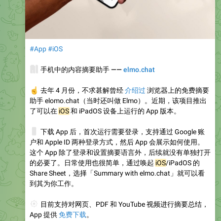
#App
#iOS
🧠
手机中的内容摘要助手 ——
elmo.chat
☝️
去年 4 月份，不求甚解曾经
介绍过
浏览器上的免费摘要
助手 elomo.chat（当时还叫做 Elmo）。近期，该项目推出
了可以在
iOS
和 iPadOS 设备上运行的 App 版本。
📱
下载 App 后，首次运行需要登录，支持通过 Google 账
户和 Apple ID 两种登录方式，然后 App 会展示如何使用。
这个 App 除了登录和设置摘要语言外，后续就没有单独打开
的必要了。日常使用也很简单，通过唤起
iOS
/iPadOS 的
Share Sheet，选择「Summary with elmo.chat」就可以看
到其为你工作。
⚙️
目前支持对网页、PDF 和 YouTube 视频进行摘要总结，
App 提供
免费下载
。