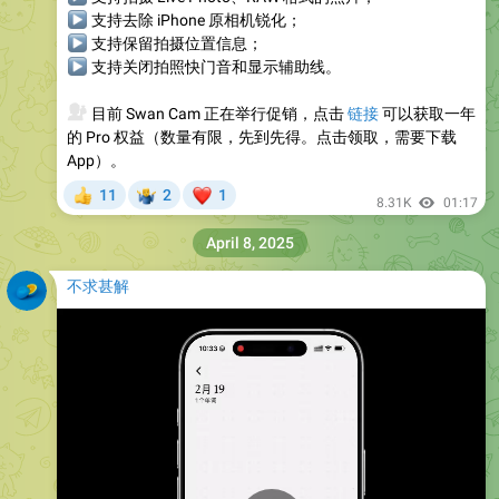
▶
支持去除 iPhone 原相机锐化；
▶
支持保留拍摄位置信息；
▶
支持关闭拍照快门音和显示辅助线。
💰
目前 Swan Cam 正在举行促销，点击
链接
可以获取一年
的 Pro 权益（数量有限，先到先得。点击领取，需要下载
App）。
❤
11
2
1
👍
🤷‍♂
8.31K
01:17
April 8, 2025
不求甚解