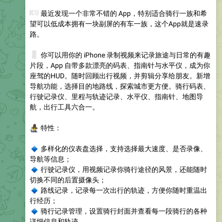
👀
最近发现一个非常不错的 App，特别适合骑行一族和希
望可以低成本拥有一块副屏的有车一族，这个App就是速录
路。
📱
你可以用你的 iPhone 录制视频来记录旅途与日常的有趣
片段，App 自带多款漂亮的码表、指南针与水平仪，成为你
座驾的HUD。随时回顾出行视频，并剪辑分享给朋友。新增
导航功能，选择目的地路线，探索城市更方便。骑行码表、
行驶记录仪、里程与轨迹记录、水平仪、指南针、地图导
航，出行工具六合一。
‍♂️
特性
：
🔹
多样化的仪表盘选择
，支持选择最大速度、是否录像、
导航等信息；
🔹
行驶记录仪
，用视频记录你骑行途径的风景，还能随时
切换不同的后置摄像头；
🔹
路线记录
，记录每一次出行的轨迹，方便你随时重温出
行经历；
🔹
骑行记录管理
，设置骑行封面并查看每一段骑行的各种
详细信息和轨迹。