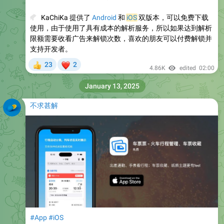
💰
KaChiKa 提供了
Android
和
iOS
双版本，可以免费下载
使用，由于使用了具有成本的解析服务，所以如果达到解析
限额需要收看广告来解锁次数，喜欢的朋友可以付费解锁并
支持开发者。
❤
23
2
👍
4.86K
edited
02:00
January 13, 2025
不求甚解
#App
#iOS