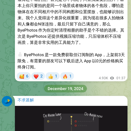
本上你只要拍的是同一个场景或者物体的各个焦段，哪怕是
物体在在不同相片中的不同构图和位置摆放，也能够识别出
来。我个人觉得这个差异化很重要，因为现在很多人拍物体
和人像都会N张连拍，最后只留下自己满意的，那么
ByePhotos 作为你定时清理相册的助手是个不错的选择。其
次是 ByePhotos 还提供视频压缩功能，只压缩体积不压缩
画质，算是非常实用的工具能力了。
💰
ByePhotos 是一款免费获取但订阅制的 App，上架前3天
限免，有需要的朋友可以下载后进入 App 以0元的价格购买
终身订阅。
🥰
❤
🔥
6
2
1
1
👍
4.93K
01:37
December 19, 2024
不求甚解