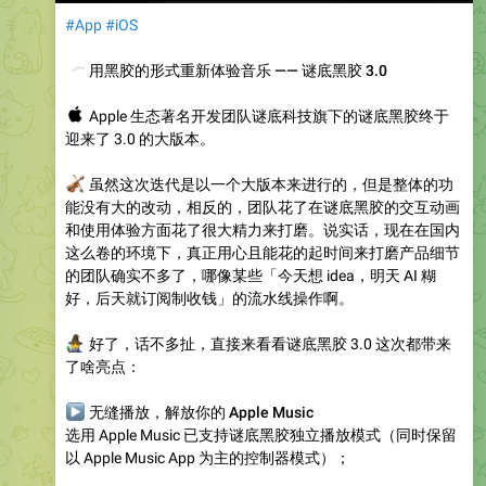
#App
#iOS
🎧
用黑胶的形式重新体验音乐 —— 谜底黑胶 3.0
🍎
Apple 生态著名开发团队谜底科技旗下的谜底黑胶终于
迎来了 3.0 的大版本。
🎻
虽然这次迭代是以一个大版本来进行的，但是整体的功
能没有大的改动，相反的，团队花了在谜底黑胶的交互动画
和使用体验方面花了很大精力来打磨。说实话，现在在国内
这么卷的环境下，真正用心且能花的起时间来打磨产品细节
的团队确实不多了，哪像某些「今天想 idea，明天 AI 糊
好，后天就订阅制收钱」的流水线操作啊。
‍♂️
好了，话不多扯，直接来看看谜底黑胶 3.0 这次都带来
了啥亮点：
▶
无缝播放，解放你的 Apple Music
选用 Apple Music 已支持谜底黑胶独立播放模式（同时保留
以 Apple Music App 为主的控制器模式）；