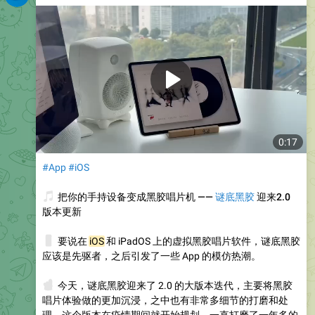
0:17
#App
#iOS
🎵
把你的手持设备变成黑胶唱片机 ——
谜底黑胶
迎来2.0
版本更新
📱
要说在
iOS
和 iPadOS 上的虚拟黑胶唱片软件，谜底黑胶
应该是先驱者，之后引发了一些 App 的模仿热潮。
☝️
今天，谜底黑胶迎来了 2.0 的大版本迭代，主要将黑胶
唱片体验做的更加沉浸，之中也有非常多细节的打磨和处