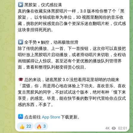
▶
黑胶架，仪式感拉满
真的像在收藏实体黑胶唱片一样，3.0 版本给你整了个「黑
胶架」。以专辑或歌单为单位，3D 视图里翻阅你的音乐收
藏，挑歌的时候感觉自己像个资深乐迷在翻唱片柜，仪式感
这块拿捏得死死的。
▶
全手势 + 触控，动画
极致
丝滑
除了传统的播放、上一首、下一首按钮，这次你可以直接把
唱针放上黑胶唱片启动播放，或者滑动唱片来切歌，全程动
画细腻得让人惊叹。甚至还有个更优雅的播放队列管理界
面，查看和整理队列都变得赏心悦目。
🪗
总的来说，谜底黑胶 3.0 没想着用花里胡哨的功能来
「震慑」你，而是用心地在体验上下功夫。喜欢音乐、喜欢
复古黑胶风的同学，不妨试试这个版本，绝对有种「慢下来
享受」的感觉。毕竟，能在快节奏的数字时代里给你点仪式
感的东西，不多了。
‍💻
点击前往
App Store
下载更新。
🔥
22
3
👍
4K
02:01