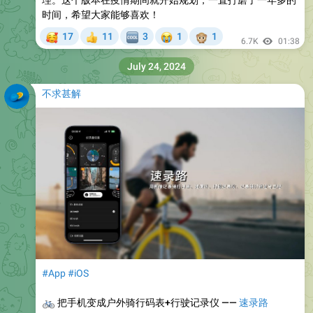
理。这个版本在疫情期间就开始规划，一直打磨了一年多的
时间，希望大家能够喜欢！
🥰
😭
🙊
17
11
3
1
1
👍
🆒
6.7K
01:38
July 24, 2024
不求甚解
#App
#iOS
🚲
把手机变成户外骑行码表+行驶记录仪 ——
速录路