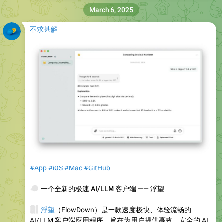
March 6, 2025
不求甚解
#App
#iOS
#Mac
#GitHub
🐦
一个全新的极速 AI/LLM 客户端 —— 浮望
🧠
浮望
（FlowDown）是一款速度极快、体验流畅的
AI/LLM 客户端应用程序，旨在为用户提供高效、安全的 AI