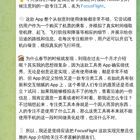
候注意到的一款专注工具，名为
FocusFlight
。
🧳
这款 App 整个从创意到使用体验都非常不错。它尝试模
仿用户作为一个购买了机票的乘客，并模拟了真实时间领取
登机牌、起飞、飞行阶段和降落等相应的细节，并展示给你
沿途的路线和信息。在每次专注航班中，用户还可以开启飞
机白噪音，模拟真实的飞行环境。
🤔
为什么春节的时候就发现，到现在过去一个月才介绍
呢？其实我的思想很复杂，因为这款工具类 App 确实很优
秀。无论是创意还是实现，还有使用体验，都是非常不错
的。但 App 的定义恰恰又是一款专注类工具，在如此具有创
新和交互细腻的 App 上，这个希望人们专注的愿景还是否成
立？试问，如果我能够模拟去不了的地方，查看沿途的一些
信息，我肯定愿意一直看或者时不时看。那我还怎么专注？
不过细想起来，专注类工具本身就是一个因人而异的东西，
人的专注不是使用了什么工具，那么这类工具将本来就不能
使用手机的这一段时间做美化处理，也没什么不对。
📱
所以，我还是觉得应该把 FocusFlight 这款实现完整且优
雅的 App 介绍给关注不求甚解的朋友们。