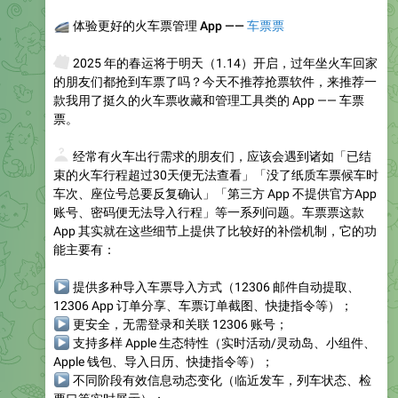
🚄
体验更好的火车票管理 App ——
车票票
🗓
2025 年的春运将于明天（1.14）开启，过年坐火车回家
的朋友们都抢到车票了吗？今天不推荐抢票软件，来推荐一
款我用了挺久的火车票收藏和管理工具类的 App —— 车票
票。
❓
经常有火车出行需求的朋友们，应该会遇到诸如「已结
束的火车行程超过30天便无法查看」「没了纸质车票候车时
车次、座位号总要反复确认」「第三方 App 不提供官方App
账号、密码便无法导入行程」等一系列问题。车票票这款
App 其实就在这些细节上提供了比较好的补偿机制，它的功
能主要有：
▶
提供多种导入车票导入方式（12306 邮件自动提取、
12306 App 订单分享、车票订单截图、快捷指令等）；
▶
更安全，无需登录和关联 12306 账号；
▶
支持多样 Apple 生态特性（实时活动/灵动岛、小组件、
Apple 钱包、导入日历、快捷指令等）；
▶
不同阶段有效信息动态变化（临近发车，列车状态、检