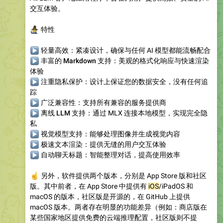
交互体验。
‍♂️
特性
▶
轻量高效
：紧凑设计，确保与任何 AI 模型都能流畅配合
▶
丰富的 Markdown 支持
：美观的格式化响应与快速渲染
体验
▶
注重隐私保护
：设计上保证您的数据安全，没有任何追
踪
▶
广泛兼容性
：支持所有兼容的服务提供商
▶
离线 LLM 支持
：通过 MLX 连接本地模型，实现完全隐
私
▶
视觉模型支持
：能够处理图像并生成视觉内容
▶
极速文本渲染
：提供无缝的用户交互体验
▶
自动聊天标题
：智能整理对话，提高使用效率
☝️
另外，软件提供两个版本，分别是 App Store 版和社区
版。其中前者，在 App Store 中提供有
iOS
/iPadOS 和
macOS 的版本，社区版是开源的，在 GitHub 上提供
macOS 版本。两者存在明显的功能差异（例如：商店版在
某些国家地区提供免费的云端推理配置，社区版则不提