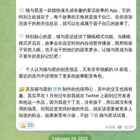
👸
猫与星是一款能快速生成有趣的童话故事的 App，它的
特别之处就在于，每个故事的主角就是孩子自己。在你添加
完孩子的相关信息后，就可以生成属于孩子自己的故事了。
💗
特别贴心的是，猫与星还提供了睡眠模式功能。当睡眠
模式开启后，故事会在设定时间内自动暂停播放，既帮助孩
子安然入眠，也不会干扰他们的甜美梦乡。让猫与星成为孩
子童年的美好记忆吧！
🖌
个人认为猫与星的创意很足，又有非常细腻的 UI 表现，
最近的迭代中还增加了更多的故事配音角色。
💻
其实猫与星的
官网
制作的也很用心，其中的交互也很有
趣。其实早在 1 月份过年前我就在 Twitter 上刷到过开发者
和他这一作品，因为我是个丁克，没有孩子，所以就没有使
用的场景。但我还是觉得好做的作品，就应该需要被更多人
知道的机会。如果家里有小孩，不妨
下载
猫与星试试看。
23
👍
4.65K
02:01
February 24, 2025