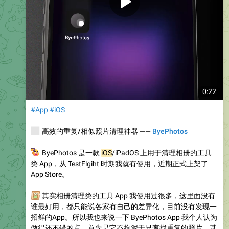
0:22
#App
#iOS
️
高效的重复/相似照片清理神器 ——
ByePhotos
🤳
ByePhotos 是一款
iOS
/iPadOS 上用于清理相册的工具
类 App，从 TestFlgiht 时期我就有使用，近期正式上架了
App Store。
️
其实相册清理类的工具 App 我使用过很多，这里面没有
谁最好用，都只能说各家有自己的差异化，目前没有发现一
招鲜的App。所以我也来说一下 ByePhotos App 我个人认为
做得还不错的点。首先是它不拘泥于只查找重复的照片，基