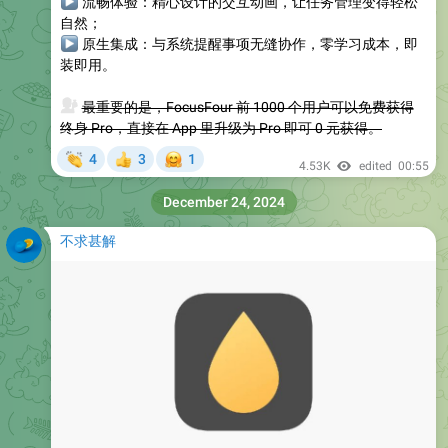
▶
流畅体验
：精心设计的交互动画，让任务管理变得轻松
自然；
▶
原生集成
：与系统提醒事项无缝协作，零学习成本，即
装即用。
💰
最重要的是，FocusFour 前 1000 个用户可以免费获得
终身 Pro，直接在 App 里升级为 Pro 即可 0 元获得。
👏
🤗
4
3
1
👍
4.53K
edited
00:55
December 24, 2024
不求甚解