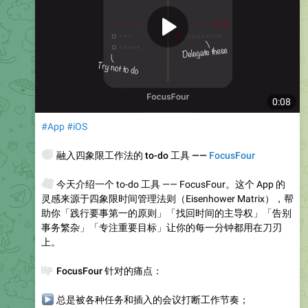
0:08
#App
#iOS
🧭
融入四象限工作法的 to-do 工具 ——
FocusFour
🗓
今天介绍一个 to-do 工具 —— FocusFour。这个 App 的
灵感来源于四象限时间管理法则（Eisenhower Matrix），帮
助你「践行要事第一的原则」「找回时间的主导权」「告别
事务繁杂」「专注重要目标」让你的每一分钟都用在刀刃
上。
💉
FocusFour 针对的痛点
：
▶
总是被各种任务和插入的会议打断工作节奏；