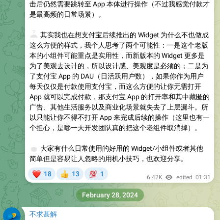
击后仍然需要跳转至 App 本体进行操作（不过我感觉付款才
是最高频的日常场景）。
❓
其实我也在想支付宝后续推出的 Widget 为什么不也做成
这么方便的样式，我个人思考了两个可能性：一是这个老版
本的小组件可能重点是实用性，而新版本的 Widget 更多是
为了美观去设计的，所以设计感、美观度是必须的；二是为
了支付宝 App 的 DAU（日活跃用户数），如果你作为用户
每天仅仅是付款使用支付宝，而这么方便的让你无需打开
App 就可以完成付款，那支付宝 App 的打开率和其中藏匿的
广告、其他生活服务以及商业化场景就失去了上层漏斗。所
以只能让你不得不打开 App 来完成后续的操作（这里也有一
个担心，是哪一天开发团队真的把这个老组件取消掉）。
🎁
大家有什么日常使用的好用的 Widget/小组件或者其他
简单但是容易让人忽略的用机小技巧，也欢迎分享。
❤
💯
18
13
1
👍
6.42K
edited
01:31
February 28, 2024
不求甚解