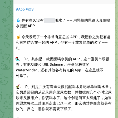
#App
#iOS
💧
你有多久没有
尿尿和
喝水了 —— 用恶搞的思路认真做喝
水提醒 APP
☝️
今天发现了一个非常有意思的 APP，我愿称之为把有趣
和有料结合在一起的 APP，他有一个非常简单的名字 ——
P。
🤪
「P」其实是一款提醒喝水类的 APP，这个垂类市场很
卷，有把功能和 URL Scheme 几乎做到极致的
WaterMinder，还有其他各有特点的 App，在这里就不一一
列举了。
🤪
「P」则是并没有着重去做提醒喝水并记录单词喝水量，
它另辟蹊径的从记录用户尿尿次数，并根据你几个小时没尿
尿来反推用户，你该喝水了。这个创意简直太有趣了，如果
你愿意每次上过厕所点击记录一次，那么他对你而言就是有
效的。反之，那你就不需要下载了。