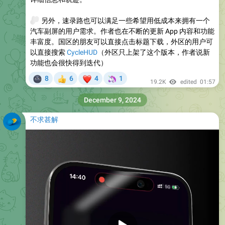
🚗
另外，速录路也可以满足一些希望用低成本来拥有一个
汽车副屏的用户需求。作者也在不断的更新 App 内容和功能
丰富度。国区的朋友可以直接点击标题下载，外区的用户可
以直接搜索
CycleHUD
（外区只上架了这个版本，作者说新
功能也会很快得到迭代）
🌚
❤
🦄
8
6
4
1
👍
19.2K
edited
01:57
December 9, 2024
不求甚解