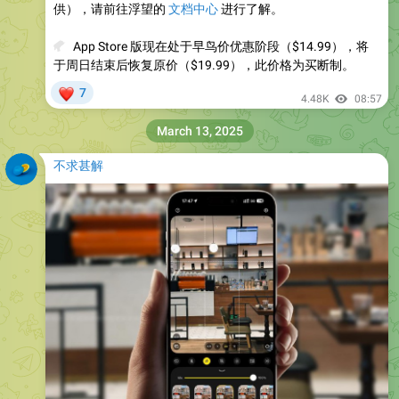
供），请前往浮望的
文档中心
进行了解。
💰
App Store 版现在处于早鸟价优惠阶段（$14.99），将
于周日结束后恢复原价（$19.99），此价格为买断制。
❤
7
4.48K
08:57
March 13, 2025
不求甚解