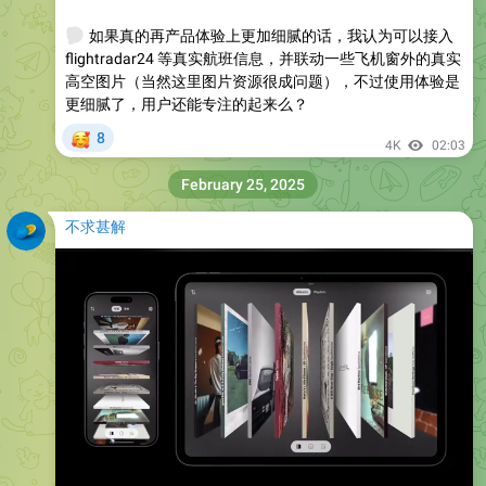
🤔
如果真的再产品体验上更加细腻的话，我认为可以接入
flightradar24 等真实航班信息，并联动一些飞机窗外的真实
高空图片（当然这里图片资源很成问题），不过使用体验是
更细腻了，用户还能专注的起来么？
🥰
8
4K
02:03
February 25, 2025
不求甚解