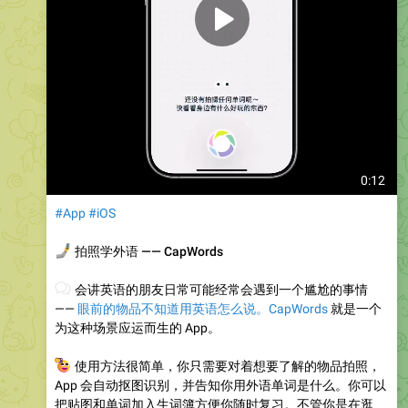
0:12
#App
#iOS
🤳
拍照学外语 —— CapWords
💬
会讲英语的朋友日常可能经常会遇到一个尴尬的事情
——
眼前的物品不知道用英语怎么说。CapWords
就是一个
为这种场景应运而生的 App。
🤳
使用方法很简单，你只需要对着想要了解的物品拍照，
App 会自动抠图识别，并告知你用外语单词是什么。你可以
把贴图和单词加入生词簿方便你随时复习。不管你是在逛