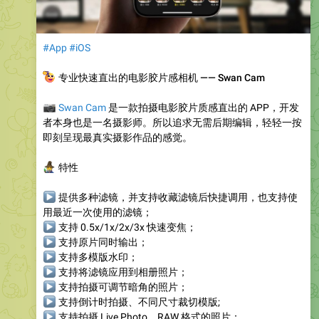
#App
#iOS
🤳
专业快速直出的电影胶片感相机 —— Swan Cam
📷
Swan Cam
是一款拍摄电影胶片质感直出的 APP，开发
者本身也是一名摄影师。所以追求无需后期编辑，轻轻一按
即刻呈现最真实摄影作品的感觉。
‍♂️
特性
▶
提供多种滤镜，并支持收藏滤镜后快捷调用，也支持使
用最近一次使用的滤镜；
▶
支持 0.5x/1x/2x/3x 快速变焦；
▶
支持原片同时输出；
▶
支持多模版水印；
▶
支持将滤镜应用到相册照片；
▶
支持拍摄可调节暗角的照片；
▶
支持倒计时拍摄、不同尺寸裁切模版;
▶
支持拍摄 Live Photo、RAW 格式的照片；