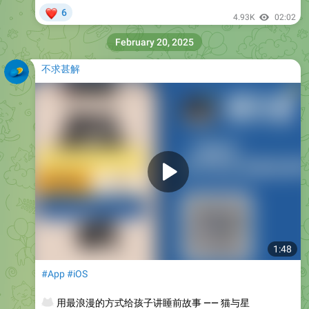
❤
6
4.93K
02:02
February 20, 2025
不求甚解
1:48
#App
#iOS
🐱
用最浪漫的方式给孩子讲睡前故事 —— 猫与星