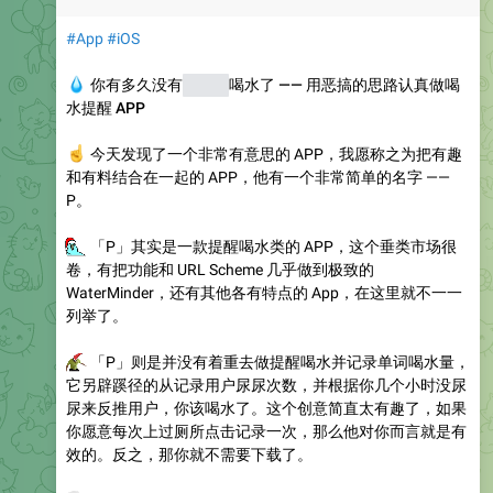
#App
#iOS
💧
你有多久没有
尿尿和
喝水了 —— 用恶搞的思路认真做喝
水提醒 APP
☝️
今天发现了一个非常有意思的 APP，我愿称之为把有趣
和有料结合在一起的 APP，他有一个非常简单的名字 ——
P。
🤪
「P」其实是一款提醒喝水类的 APP，这个垂类市场很
卷，有把功能和 URL Scheme 几乎做到极致的
WaterMinder，还有其他各有特点的 App，在这里就不一一
列举了。
🤪
「P」则是并没有着重去做提醒喝水并记录单词喝水量，
它另辟蹊径的从记录用户尿尿次数，并根据你几个小时没尿
尿来反推用户，你该喝水了。这个创意简直太有趣了，如果
你愿意每次上过厕所点击记录一次，那么他对你而言就是有
效的。反之，那你就不需要下载了。