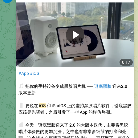
0:17
#App
#iOS
🎵
把你的手持设备变成黑胶唱片机 ——
谜底黑胶
迎来2.0
版本更新
📱
要说在
iOS
和 iPadOS 上的虚拟黑胶唱片软件，谜底黑胶
应该是先驱者，之后引发了一些 App 的模仿热潮。
☝️
今天，谜底黑胶迎来了 2.0 的大版本迭代，主要将黑胶
唱片体验做的更加沉浸，之中也有非常多细节的打磨和处