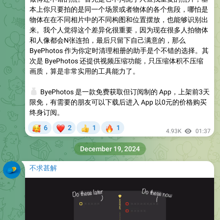
本上你只要拍的是同一个场景或者物体的各个焦段，哪怕是
物体在在不同相片中的不同构图和位置摆放，也能够识别出
来。我个人觉得这个差异化很重要，因为现在很多人拍物体
和人像都会N张连拍，最后只留下自己满意的，那么
ByePhotos 作为你定时清理相册的助手是个不错的选择。其
次是 ByePhotos 还提供视频压缩功能，只压缩体积不压缩
画质，算是非常实用的工具能力了。
💰
ByePhotos 是一款免费获取但订阅制的 App，上架前3天
限免，有需要的朋友可以下载后进入 App 以0元的价格购买
终身订阅。
🥰
❤
🔥
6
2
1
1
👍
4.93K
01:37
December 19, 2024
不求甚解