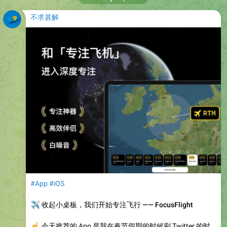
不求甚解
#App
#iOS
✈️
收起小桌板，我们开始专注飞行 —— FocusFlight
☝️
今天推荐的 App 是我在春节假期的时候刷 Twitter 的时