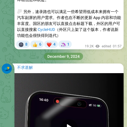
🚗
另外，速录路也可以满足一些希望用低成本来拥有一个
汽车副屏的用户需求。作者也在不断的更新 App 内容和功能
丰富度。国区的朋友可以直接点击标题下载，外区的用户可
以直接搜索
CycleHUD
（外区只上架了这个版本，作者说新
功能也会很快得到迭代）
🌚
❤
🦄
8
6
4
1
👍
19.2K
edited
01:57
December 9, 2024
不求甚解