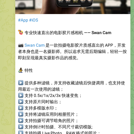
#App
#iOS
🤳
专业快速直出的电影胶片感相机 —— Swan Cam
📷
Swan Cam
是一款拍摄电影胶片质感直出的 APP，开发
者本身也是一名摄影师。所以追求无需后期编辑，轻轻一按
即刻呈现最真实摄影作品的感觉。
‍♂️
特性
▶
提供多种滤镜，并支持收藏滤镜后快捷调用，也支持使
用最近一次使用的滤镜；
▶
支持 0.5x/1x/2x/3x 快速变焦；
▶
支持原片同时输出；
▶
支持多模版水印；
▶
支持将滤镜应用到相册照片；
▶
支持拍摄可调节暗角的照片；
▶
支持倒计时拍摄、不同尺寸裁切模版;
▶
支持拍摄 Live Photo、RAW 格式的照片；