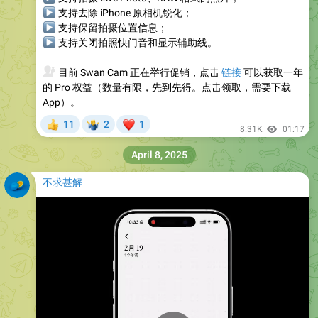
▶
支持去除 iPhone 原相机锐化；
▶
支持保留拍摄位置信息；
▶
支持关闭拍照快门音和显示辅助线。
💰
目前 Swan Cam 正在举行促销，点击
链接
可以获取一年
的 Pro 权益（数量有限，先到先得。点击领取，需要下载
App）。
❤
11
2
1
👍
🤷‍♂
8.31K
01:17
April 8, 2025
不求甚解