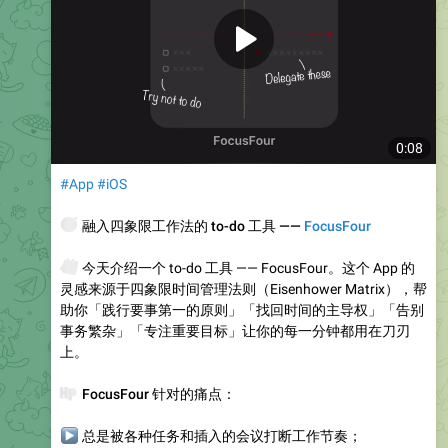
0:08
#App
#iOS
🧭
融入四象限工作法的 to-do 工具 ——
FocusFour
🗓
今天介绍一个 to-do 工具 —— FocusFour。这个 App 的
灵感来源于四象限时间管理法则（Eisenhower Matrix），帮
助你「践行要事第一的原则」「找回时间的主导权」「告别
事务繁杂」「专注重要目标」让你的每一分钟都用在刀刃
上。
💉
FocusFour 针对的痛点
：
▶
总是被各种任务和插入的会议打断工作节奏；