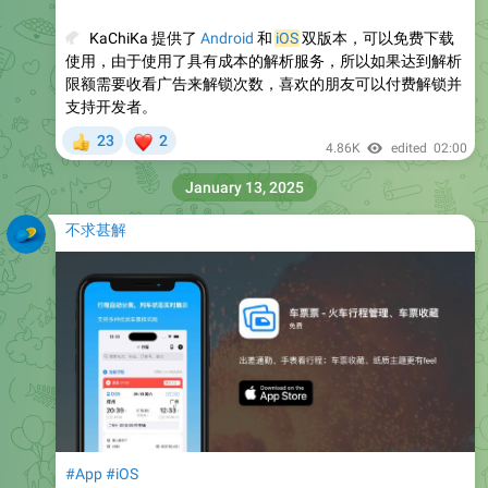
💰
KaChiKa 提供了
Android
和
iOS
双版本，可以免费下载
使用，由于使用了具有成本的解析服务，所以如果达到解析
限额需要收看广告来解锁次数，喜欢的朋友可以付费解锁并
支持开发者。
❤
23
2
👍
4.86K
edited
02:00
January 13, 2025
不求甚解
#App
#iOS