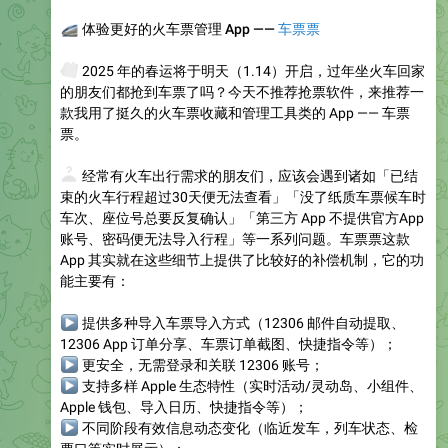
🚄
体验更好的火车票管理 App ——
车票票
🗓
2025 年的春运将于明天（1.14）开启，过年坐火车回家
的朋友们都抢到车票了吗？今天不推荐抢票软件，来推荐一
款我用了挺久的火车票收藏和管理工具类的 App —— 车票
票。
❓
经常有火车出行需求的朋友们，应该会遇到诸如「已结
束的火车行程超过30天便无法查看」「没了纸质车票候车时
车次、座位号总要反复确认」「第三方 App 不提供官方App
账号、密码便无法导入行程」等一系列问题。车票票这款
App 其实就在这些细节上提供了比较好的补偿机制，它的功
能主要有：
▶
提供多种导入车票导入方式（12306 邮件自动提取、
12306 App 订单分享、车票订单截图、快捷指令等）；
▶
更安全，无需登录和关联 12306 账号；
▶
支持多样 Apple 生态特性（实时活动/灵动岛、小组件、
Apple 钱包、导入日历、快捷指令等）；
▶
不同阶段有效信息动态变化（临近发车，列车状态、检