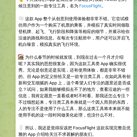
候注意到的一款专注工具，名为
FocusFlight
。
🧳
这款 App 整个从创意到使用体验都非常不错。它尝试模
仿用户作为一个购买了机票的乘客，并模拟了真实时间领取
登机牌、起飞、飞行阶段和降落等相应的细节，并展示给你
沿途的路线和信息。在每次专注航班中，用户还可以开启飞
机白噪音，模拟真实的飞行环境。
🤔
为什么春节的时候就发现，到现在过去一个月才介绍
呢？其实我的思想很复杂，因为这款工具类 App 确实很优
秀。无论是创意还是实现，还有使用体验，都是非常不错
的。但 App 的定义恰恰又是一款专注类工具，在如此具有创
新和交互细腻的 App 上，这个希望人们专注的愿景还是否成
立？试问，如果我能够模拟去不了的地方，查看沿途的一些
信息，我肯定愿意一直看或者时不时看。那我还怎么专注？
不过细想起来，专注类工具本身就是一个因人而异的东西，
人的专注不是使用了什么工具，那么这类工具将本来就不能
使用手机的这一段时间做美化处理，也没什么不对。
📱
所以，我还是觉得应该把 FocusFlight 这款实现完整且优
雅的 App 介绍给关注不求甚解的朋友们。