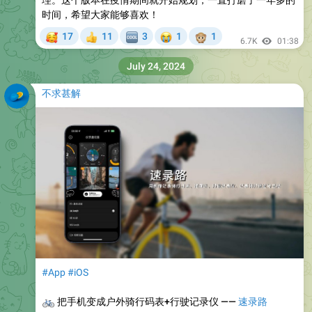
理。这个版本在疫情期间就开始规划，一直打磨了一年多的
时间，希望大家能够喜欢！
🥰
😭
🙊
17
11
3
1
1
👍
🆒
6.7K
01:38
July 24, 2024
不求甚解
#App
#iOS
🚲
把手机变成户外骑行码表+行驶记录仪 ——
速录路