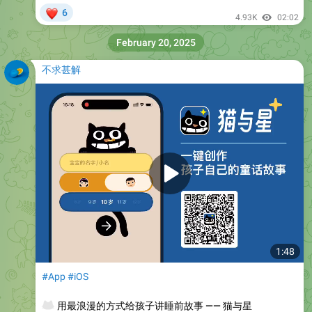
❤
6
4.93K
02:02
February 20, 2025
不求甚解
1:48
#App
#iOS
🐱
用最浪漫的方式给孩子讲睡前故事 —— 猫与星