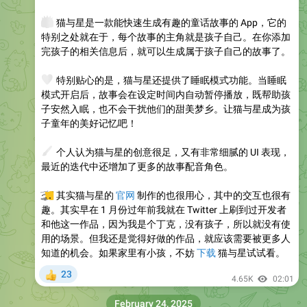
👸
猫与星是一款能快速生成有趣的童话故事的 App，它的
特别之处就在于，每个故事的主角就是孩子自己。在你添加
完孩子的相关信息后，就可以生成属于孩子自己的故事了。
💗
特别贴心的是，猫与星还提供了睡眠模式功能。当睡眠
模式开启后，故事会在设定时间内自动暂停播放，既帮助孩
子安然入眠，也不会干扰他们的甜美梦乡。让猫与星成为孩
子童年的美好记忆吧！
🖌
个人认为猫与星的创意很足，又有非常细腻的 UI 表现，
最近的迭代中还增加了更多的故事配音角色。
💻
其实猫与星的
官网
制作的也很用心，其中的交互也很有
趣。其实早在 1 月份过年前我就在 Twitter 上刷到过开发者
和他这一作品，因为我是个丁克，没有孩子，所以就没有使
用的场景。但我还是觉得好做的作品，就应该需要被更多人
知道的机会。如果家里有小孩，不妨
下载
猫与星试试看。
23
👍
4.65K
02:01
February 24, 2025