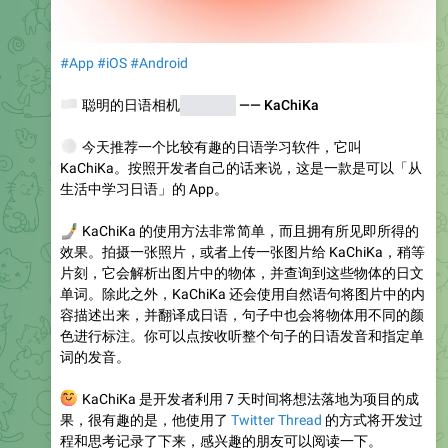
#App
#iOS
#Android
🇯🇵
聪明的日语相机
学习软件
—— KaChiKa
🌞
今天推荐一个比较有趣的日语学习软件，它叫
KaChiKa。按照开发者自己的话来说，这是一款是可以「从
生活中学习日语」的 App。
🤳
KaChiKa 的使用方法非常简单，而且拥有所见即所得的
效果。拍摄一张照片，或者上传一张图片给 KaChiKa，稍等
片刻，它会解析出图片中的物体，并查询到这些物体的日文
单词。除此之外，KaChiKa 还会使用自然语句将图片中的内
容描述出来，并翻译成日语，句子中也会将物体用不同的颜
色进行标注。你可以点按收听整个句子的日语发音和指定单
词的发音。
😊
KaChiKa 是开发者利用 7 天时间将想法落地为项目的成
果，很有趣的是，他使用了
Twitter Thread
的方式将开发过
程和思考记录了下来，感兴趣的朋友可以阅读一下。