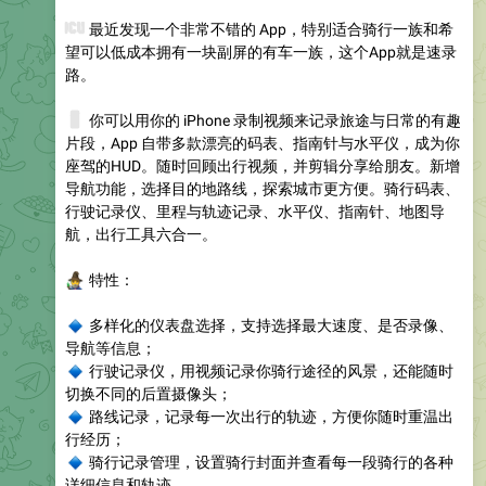
👀
最近发现一个非常不错的 App，特别适合骑行一族和希
望可以低成本拥有一块副屏的有车一族，这个App就是速录
路。
📱
你可以用你的 iPhone 录制视频来记录旅途与日常的有趣
片段，App 自带多款漂亮的码表、指南针与水平仪，成为你
座驾的HUD。随时回顾出行视频，并剪辑分享给朋友。新增
导航功能，选择目的地路线，探索城市更方便。骑行码表、
行驶记录仪、里程与轨迹记录、水平仪、指南针、地图导
航，出行工具六合一。
‍♂️
特性
：
🔹
多样化的仪表盘选择
，支持选择最大速度、是否录像、
导航等信息；
🔹
行驶记录仪
，用视频记录你骑行途径的风景，还能随时
切换不同的后置摄像头；
🔹
路线记录
，记录每一次出行的轨迹，方便你随时重温出
行经历；
🔹
骑行记录管理
，设置骑行封面并查看每一段骑行的各种
详细信息和轨迹。