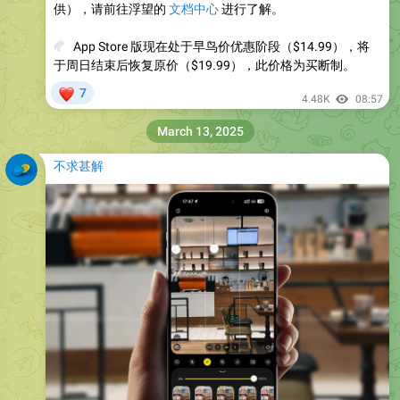
供），请前往浮望的
文档中心
进行了解。
💰
App Store 版现在处于早鸟价优惠阶段（$14.99），将
于周日结束后恢复原价（$19.99），此价格为买断制。
❤
7
4.48K
08:57
March 13, 2025
不求甚解