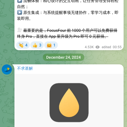
▶
流畅体验
：精心设计的交互动画，让任务管理变得轻松
自然；
▶
原生集成
：与系统提醒事项无缝协作，零学习成本，即
装即用。
💰
最重要的是，FocusFour 前 1000 个用户可以免费获得
终身 Pro，直接在 App 里升级为 Pro 即可 0 元获得。
👏
🤗
4
3
1
👍
4.53K
edited
00:55
December 24, 2024
不求甚解