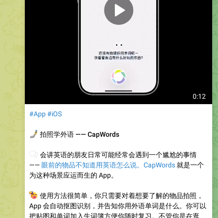
0:12
#App
#iOS
🤳
拍照学外语 —— CapWords
💬
会讲英语的朋友日常可能经常会遇到一个尴尬的事情
——
眼前的物品不知道用英语怎么说。CapWords
就是一个
为这种场景应运而生的 App。
🤳
使用方法很简单，你只需要对着想要了解的物品拍照，
App 会自动抠图识别，并告知你用外语单词是什么。你可以
把贴图和单词加入生词簿方便你随时复习。不管你是在逛