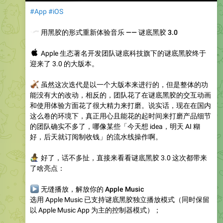
#App
#iOS
🎧
用黑胶的形式重新体验音乐 —— 谜底黑胶 3.0
🍎
Apple 生态著名开发团队谜底科技旗下的谜底黑胶终于
迎来了 3.0 的大版本。
🎻
虽然这次迭代是以一个大版本来进行的，但是整体的功
能没有大的改动，相反的，团队花了在谜底黑胶的交互动画
和使用体验方面花了很大精力来打磨。说实话，现在在国内
这么卷的环境下，真正用心且能花的起时间来打磨产品细节
的团队确实不多了，哪像某些「今天想 idea，明天 AI 糊
好，后天就订阅制收钱」的流水线操作啊。
‍♂️
好了，话不多扯，直接来看看谜底黑胶 3.0 这次都带来
了啥亮点：
▶
无缝播放，解放你的 Apple Music
选用 Apple Music 已支持谜底黑胶独立播放模式（同时保留
以 Apple Music App 为主的控制器模式）；