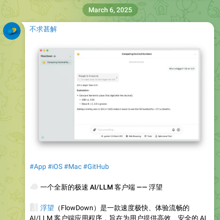
March 6, 2025
不求甚解
#App
#iOS
#Mac
#GitHub
🐦
一个全新的极速 AI/LLM 客户端 —— 浮望
🧠
浮望
（FlowDown）是一款速度极快、体验流畅的
AI/LLM 客户端应用程序，旨在为用户提供高效、安全的 AI