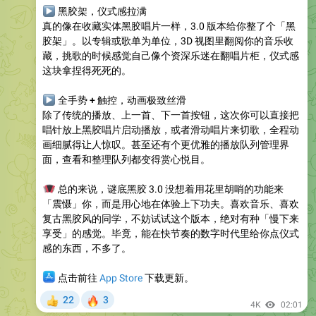
▶
黑胶架，仪式感拉满
真的像在收藏实体黑胶唱片一样，3.0 版本给你整了个「黑
胶架」。以专辑或歌单为单位，3D 视图里翻阅你的音乐收
藏，挑歌的时候感觉自己像个资深乐迷在翻唱片柜，仪式感
这块拿捏得死死的。
▶
全手势 + 触控，动画
极致
丝滑
除了传统的播放、上一首、下一首按钮，这次你可以直接把
唱针放上黑胶唱片启动播放，或者滑动唱片来切歌，全程动
画细腻得让人惊叹。甚至还有个更优雅的播放队列管理界
面，查看和整理队列都变得赏心悦目。
🪗
总的来说，谜底黑胶 3.0 没想着用花里胡哨的功能来
「震慑」你，而是用心地在体验上下功夫。喜欢音乐、喜欢
复古黑胶风的同学，不妨试试这个版本，绝对有种「慢下来
享受」的感觉。毕竟，能在快节奏的数字时代里给你点仪式
感的东西，不多了。
‍💻
点击前往
App Store
下载更新。
🔥
22
3
👍
4K
02:01