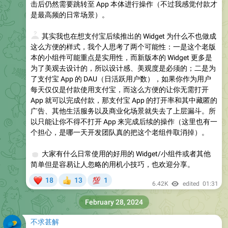
击后仍然需要跳转至 App 本体进行操作（不过我感觉付款才
是最高频的日常场景）。
❓
其实我也在想支付宝后续推出的 Widget 为什么不也做成
这么方便的样式，我个人思考了两个可能性：一是这个老版
本的小组件可能重点是实用性，而新版本的 Widget 更多是
为了美观去设计的，所以设计感、美观度是必须的；二是为
了支付宝 App 的 DAU（日活跃用户数），如果你作为用户
每天仅仅是付款使用支付宝，而这么方便的让你无需打开
App 就可以完成付款，那支付宝 App 的打开率和其中藏匿的
广告、其他生活服务以及商业化场景就失去了上层漏斗。所
以只能让你不得不打开 App 来完成后续的操作（这里也有一
个担心，是哪一天开发团队真的把这个老组件取消掉）。
🎁
大家有什么日常使用的好用的 Widget/小组件或者其他
简单但是容易让人忽略的用机小技巧，也欢迎分享。
❤
💯
18
13
1
👍
6.42K
edited
01:31
February 28, 2024
不求甚解