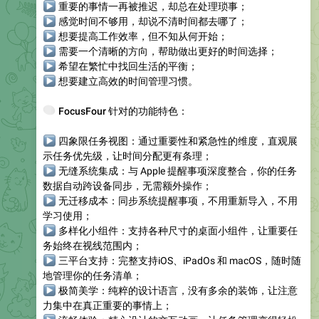
▶
重要的事情一再被推迟，却总在处理琐事；
▶
感觉时间不够用，却说不清时间都去哪了；
▶
想要提高工作效率，但不知从何开始；
▶
需要一个清晰的方向，帮助做出更好的时间选择；
▶
希望在繁忙中找回生活的平衡；
▶
想要建立高效的时间管理习惯。
🌈
FocusFour 针对的功能特色：
▶
四象限任务视图
：通过重要性和紧急性的维度，直观展
示任务优先级，让时间分配更有条理；
▶
无缝系统集成
：与 Apple 提醒事项深度整合，你的任务
数据自动跨设备同步，无需额外操作；
▶
无迁移成本
：同步系统提醒事项，不用重新导入，不用
学习使用；
▶
多样化小组件
：支持各种尺寸的桌面小组件，让重要任
务始终在视线范围内；
▶
三平台支持
：完整支持iOS、iPadOs 和 macOS，随时随
地管理你的任务清单；
▶
极简美学
：纯粹的设计语言，没有多余的装饰，让注意
力集中在真正重要的事情上；