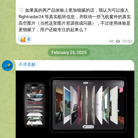
🤔
如果真的再产品体验上更加细腻的话，我认为可以接入
flightradar24 等真实航班信息，并联动一些飞机窗外的真实
高空图片（当然这里图片资源很成问题），不过使用体验是
更细腻了，用户还能专注的起来么？
🥰
8
4K
02:03
February 25, 2025
不求甚解