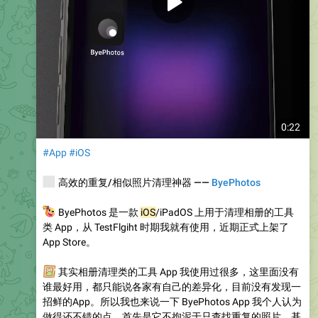
0:22
#App
#iOS
️
高效的重复/相似照片清理神器 ——
ByePhotos
🤳
ByePhotos 是一款
iOS
/iPadOS 上用于清理相册的工具
类 App，从 TestFlgiht 时期我就有使用，近期正式上架了
App Store。
️
其实相册清理类的工具 App 我使用过很多，这里面没有
谁最好用，都只能说各家有自己的差异化，目前没有发现一
招鲜的App。所以我也来说一下 ByePhotos App 我个人认为
做得还不错的点。首先是它不拘泥于只查找重复的照片，基