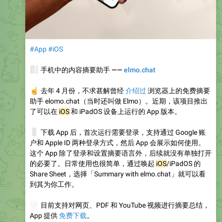
#App
#iOS
🧠
手机中的内容摘要助手 ——
elmo.chat
☝️
去年 4 月份，不求甚解曾经
介绍过
浏览器上的免费摘要
助手 elomo.chat（当时还叫做 Elmo）。近期，该项目推出
了可以在
iOS
和 iPadOS 设备上运行的 App 版本。
📱
下载 App 后，首次运行需要登录，支持通过 Google 账
户和 Apple ID 两种登录方式，然后 App 会展示如何使用。
这个 App 除了登录和设置摘要语言外，后续就没有单独打开
的必要了。日常使用也很简单，通过唤起
iOS
/iPadOS 的
Share Sheet，选择「Summary with elmo.chat」就可以看
到其为你工作。
⚙️
目前支持对网页、PDF 和 YouTube 视频进行摘要总结，
App 提供
免费下载
。