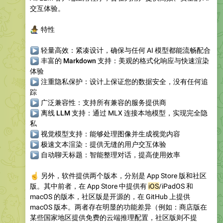
交互体验。
‍♂️
特性
▶
轻量高效
：紧凑设计，确保与任何 AI 模型都能流畅配合
▶
丰富的 Markdown 支持
：美观的格式化响应与快速渲染
体验
▶
注重隐私保护
：设计上保证您的数据安全，没有任何追
踪
▶
广泛兼容性
：支持所有兼容的服务提供商
▶
离线 LLM 支持
：通过 MLX 连接本地模型，实现完全隐
私
▶
视觉模型支持
：能够处理图像并生成视觉内容
▶
极速文本渲染
：提供无缝的用户交互体验
▶
自动聊天标题
：智能整理对话，提高使用效率
☝️
另外，软件提供两个版本，分别是 App Store 版和社区
版。其中前者，在 App Store 中提供有
iOS
/iPadOS 和
macOS 的版本，社区版是开源的，在 GitHub 上提供
macOS 版本。两者存在明显的功能差异（例如：商店版在
某些国家地区提供免费的云端推理配置，社区版则不提