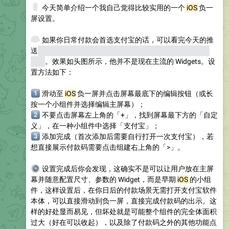
📱
今天简单介绍一个我自己觉得比较实用的一个
iOS
负一
屏设置。
🔭
如果你日常付款会首选支付宝的话，可以看完今天的推
送
（不用支付宝的今天对于你而言可能就是无效推送了抱
歉）
。效果如头图所示，他并不是现在主流的 Widgets。设
置方法如下：
️⃣
滑动至
iOS
负一屏并点击屏幕最底下的编辑按钮（或长
按一个小组件并选择编辑主屏幕）；
️⃣
不要点击屏幕左上角的「+」，找到屏幕最下方的「自定
义」，在一种小组件中选择「支付宝」；
️⃣
添加完成（首次添加后需要自行打开一次支付宝），若
想直接展示付款码需要点击组建右上角的「>」。
⚙️
设置完成后你会发现，这确实不是可以让用户放在主屏
幕并随意配置尺寸、参数的 Widget，而是早期
iOS
的小组
件，这样设置后，在你日后的付款场景无需打开支付宝软件
本体，可以直接滑动到负一屏，直接完成付款码的出示。这
样的好处显而易见，但坏处就是可能整个组件的完全体面积
过大（好在可以收起），以及除了付款码之外的其他功能点