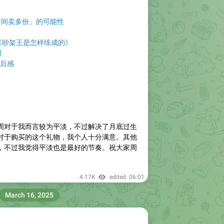
时间卖多份」的可能性
n：《吵架王是怎样练成的》
到
听后感
周对于我而言较为平淡，不过解决了月底过生
对于购买的这个礼物，我个人十分满意。其他
，不过我觉得平淡也是最好的节奏。祝大家周
4.17K
edited
06:01
March 16, 2025