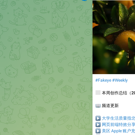
#Fakeye
#Weekly
📰
本周创作总结（2025
📖
频道更新
▶
大学生活质量指
▶
网页前端特效分
▶
美区 Apple 账