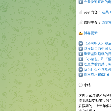
▶
专业快速直出的电影
📊
调研内容：
在某 
🥢
聊聊美食
：
农家
✍️
博客更新
▶
《还有明天》观
▶
或许是目前中国大陆
▶
重新监测睡眠的
▶
「小菜包」和「
▶
吃最烫嘴的菜，
▶
我为什么不喜欢
▶
周末流水账0316
💬
小结
这周大家过得还顺利
清明就是劳动节，过
多假期的。上半年假