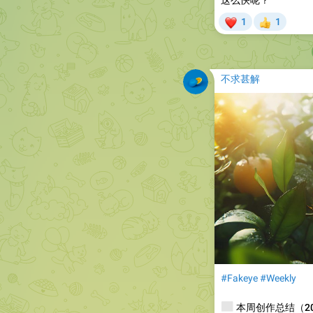
这么快呢？
❤
1
1
👍
不求甚解
#Fakeye
#Weekly
📰
本周创作总结（2025