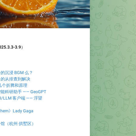
.3.3-3.9）
沉浸 BGM 么？
」的从排查到解决
关的几个折腾和原理
科研助手 —— GeoGPT
/LLM 客户端 —— 浮望
hem》Lady Gaga
馆（杭州·拱墅区）