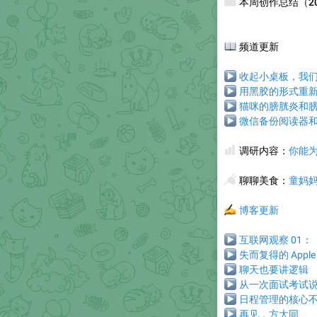
📰
本周创作总结（2025
📖
频道更新
▶
收起小桌板，我们开始
▶
用黑胶的形式重新体
▶
猫咪的膀胱炎和
▶
微信备份阅读器和年度
📊
调研内容：
你能
🥢
聊聊美食
：
童妈妈
✍️
博客更新
▶
互联网观察 01：
▶
失而复得的 Apple P
▶
聊天也要讲逻辑
▶
从一次面试考试
▶
日程管理的核心
▶
再见，方大同