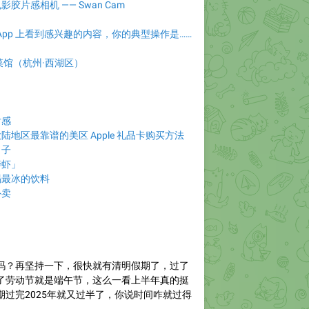
胶片感相机 —— Swan Cam
App 上看到感兴趣的内容，你的典型操作是……
菜馆（杭州·西湖区）
后感
地区最靠谱的美区 Apple 礼品卡购买方法
日子
醉虾」
喝最冰的饮料
外卖
吗？再坚持一下，很快就有清明假期了，过了
了劳动节就是端午节，这么一看上半年真的挺
期过完2025年就又过半了，你说时间咋就过得