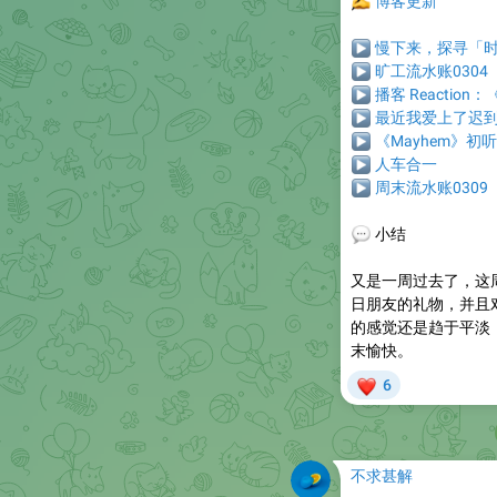
✍️
博客更新
▶
慢下来，探寻「
▶
旷工流水账0304
▶
播客 Reactio
▶
最近我爱上了迟
▶
《Mayhem》初
▶
人车合一
▶
周末流水账0309
💬
小结
又是一周过去了，这
日朋友的礼物，并且
的感觉还是趋于平淡
末愉快。
❤
6
不求甚解