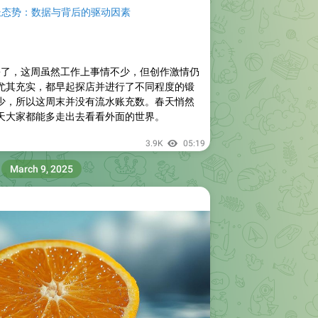
长态势：数据与背后的驱动因素
3 月份了，这周虽然工作上事情不少，但创作激情仍
尤其充实，都早起探店并进行了不同程度的锻
少，所以这周末并没有流水账充数。春天悄然
天大家都能多走出去看看外面的世界。
3.9K
05:19
March 9, 2025