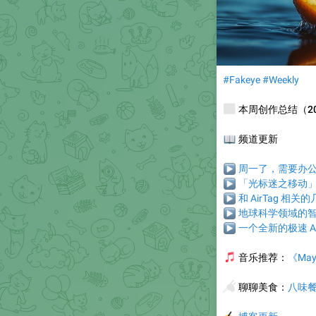
#Fakeye
#Weekly
📰
本周创作总结（2025
📖
频道更新
▶
周一了，需要办公的
▶
「光标迷之移动
▶
和 AirTag 相
▶
地球科学领域的智能
▶
一个全新的极速 AI
🎵
音乐推荐
：
《May
🥢
聊聊美食
：
八味餐