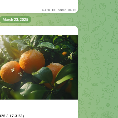
4.45K
edited
04:15
March 23, 2025
.3.17-3.23）