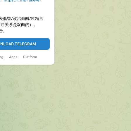
：
https://t.me/fakeye?
表低智/政治倾向/杠精言
关注关系是双向的）。
告。
NLOAD TELEGRAM
og
Apps
Platform