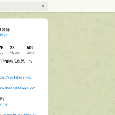
求甚解
keye
7K
28
609
os
Videos
Links
常的所见所思。 by
tps://rss.fakeye.xyz
s://channel.fakeye.xyz
新）：
zy.me