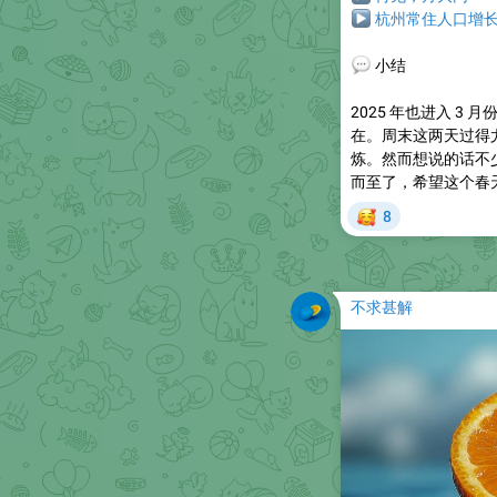
▶
杭州常住人口增
💬
小结
2025 年也进入 
在。周末这两天过得
炼。然而想说的话不
而至了，希望这个春
🥰
8
不求甚解