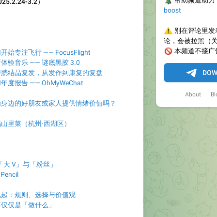
🎄
帮助频道助力
.2.24-3.2）
boost
⚠️
别在评论里发
论，会被拉黑（
🚫
本频道不接广
专注飞行 —— FocusFlight
验音乐 —— 谜底黑胶 3.0
膀胱结晶复发，从发作到康复的复盘
DOW
报告 —— OhMyWeChat
About
Bl
为身边的好朋友或家人提供情绪价值吗？
山里菜（杭州·西湖区）
「大 V」与「粉丝」
encil
说起：规则、选择与价值观
不仅仅是「做什么」