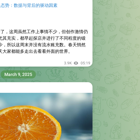
长态势：数据与背后的驱动因素
3 月份了，这周虽然工作上事情不少，但创作激情仍
尤其充实，都早起探店并进行了不同程度的锻
少，所以这周末并没有流水账充数。春天悄然
天大家都能多走出去看看外面的世界。
3.9K
05:19
March 9, 2025