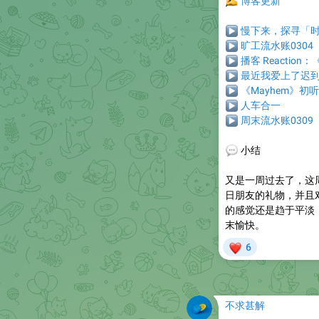
✍️
博客更新
▶
慢下来，探寻「
▶
旷工流水账0304
▶
播客 Reactio
▶
最近我爱上了迟
▶
《Mayhem》初
▶
人车合一
▶
周末流水账0309
💬
小结
又是一周过去了，这
日朋友的礼物，并且
的感觉还是趋于平淡
末愉快。
❤
6
不求甚解