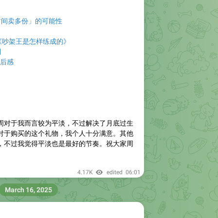
时间卖多份」的可能性
n：《吵架王是怎样练成的》
到
听后感
周对于我而言较为平淡，不过解决了月底过生
对于购买的这个礼物，我个人十分满意。其他
，不过我觉得平淡也是最好的节奏。祝大家周
4.17K
edited
06:01
March 16, 2025