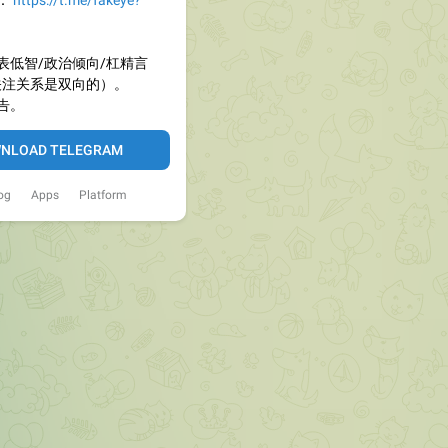
：
https://t.me/fakeye?
表低智/政治倾向/杠精言
关注关系是双向的）。
告。
NLOAD TELEGRAM
og
Apps
Platform