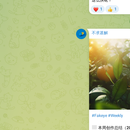
这么快呢？
❤
1
1
👍
不求甚解
#Fakeye
#Weekly
📰
本周创作总结（2025