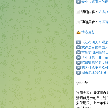
▶
专业快速直出的电影
📊
调研内容：
在某 
🥢
聊聊美食
：
农家
✍️
博客更新
▶
《还有明天》观
▶
或许是目前中国大陆
▶
重新监测睡眠的
▶
「小菜包」和「
▶
吃最烫嘴的菜，
▶
我为什么不喜欢
▶
周末流水账0316
💬
小结
这周大家过得还顺利
清明就是劳动节，过
多假期的。上半年假