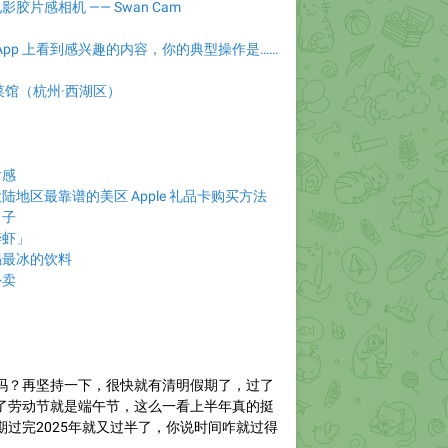
胶片感相机 —— Swan Cam
App 上看到感兴趣的内容，你的典型操作是……
菜馆（杭州·西湖区）
后感
地区最靠谱的美区 Apple 礼品卡购买方法
日子
醉虾」
喝最冰的饮料
外卖
吗？再坚持一下，很快就有清明假期了，过了
了劳动节就是端午节，这么一看上半年真的挺
期过完2025年就又过半了，你说时间咋就过得