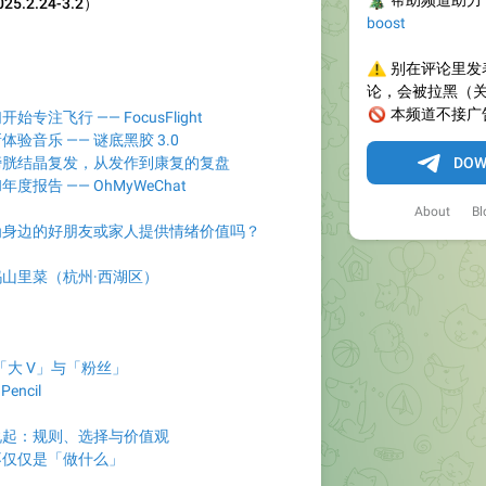
🎄
帮助频道助力
.2.24-3.2）
boost
⚠️
别在评论里发
论，会被拉黑（
🚫
本频道不接广
专注飞行 —— FocusFlight
验音乐 —— 谜底黑胶 3.0
膀胱结晶复发，从发作到康复的复盘
DOW
报告 —— OhMyWeChat
About
Bl
为身边的好朋友或家人提供情绪价值吗？
山里菜（杭州·西湖区）
「大 V」与「粉丝」
encil
说起：规则、选择与价值观
不仅仅是「做什么」