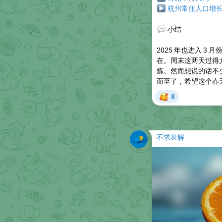
▶
杭州常住人口增
💬
小结
2025 年也进入 
在。周末这两天过得
炼。然而想说的话不
而至了，希望这个春
🥰
8
不求甚解