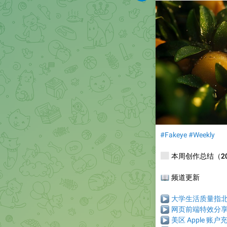
#Fakeye
#Weekly
📰
本周创作总结（2025
📖
频道更新
▶
大学生活质量指
▶
网页前端特效分
▶
美区 Apple 账