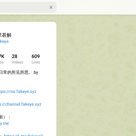
求甚解
keye
7K
28
609
os
Videos
Links
常的所见所思。 by
tps://rss.fakeye.xyz
s://channel.fakeye.xyz
新）：
zy.me