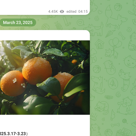
4.45K
edited
04:15
March 23, 2025
.3.17-3.23）