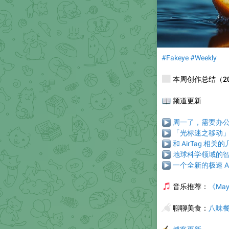
#Fakeye
#Weekly
📰
本周创作总结（2025
📖
频道更新
▶
周一了，需要办公的
▶
「光标迷之移动
▶
和 AirTag 相
▶
地球科学领域的智能
▶
一个全新的极速 AI
🎵
音乐推荐
：
《May
🥢
聊聊美食
：
八味餐