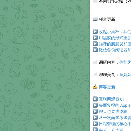
📰
本周创作总结（2025
📖
频道更新
▶
收起小桌板，我们开始
▶
用黑胶的形式重新体
▶
猫咪的膀胱炎和
▶
微信备份阅读器和年度
📊
调研内容：
你能
🥢
聊聊美食
：
童妈妈
✍️
博客更新
▶
互联网观察 01：
▶
失而复得的 Apple P
▶
聊天也要讲逻辑
▶
从一次面试考试
▶
日程管理的核心
▶
再见，方大同