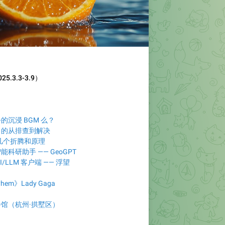
.3.3-3.9）
沉浸 BGM 么？
」的从排查到解决
关的几个折腾和原理
科研助手 —— GeoGPT
/LLM 客户端 —— 浮望
hem》Lady Gaga
馆（杭州·拱墅区）