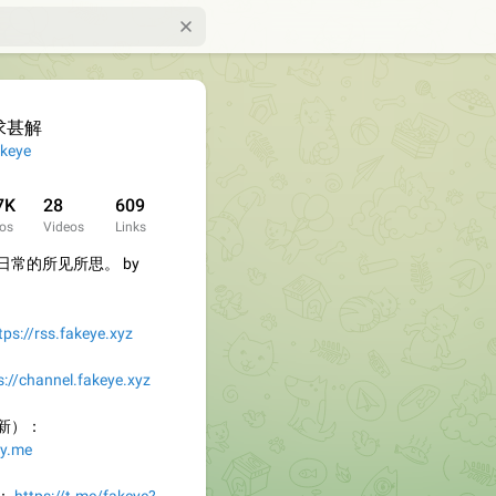
求甚解
keye
7K
28
609
os
Videos
Links
常的所见所思。 by
tps://rss.fakeye.xyz
s://channel.fakeye.xyz
新）：
zy.me