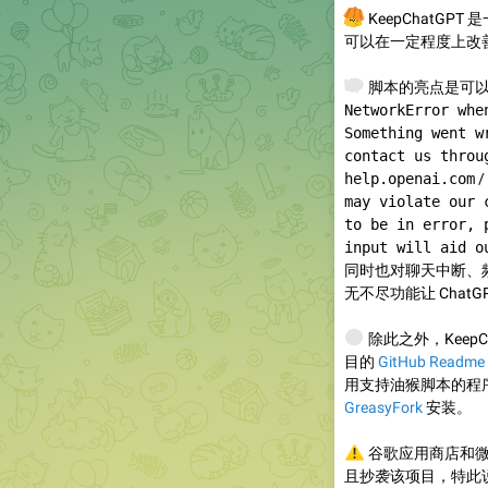
💡
KeepChatGPT
可以在一定程度上改
🙅
脚本的亮点是可以解
NetworkError whe
Something went w
contact us throu
help.openai.com
/
may violate our 
to be in error, 
input will aid o
同时也对聊天中断、
无不尽功能让 Chat
🌐
除此之外，Keep
目的
GitHub Readme
用支持油猴脚本的程
GreasyFork
安装。
⚠️
谷歌应用商店和微
且抄袭该项目，特此