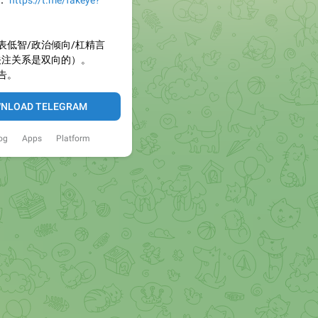
：
https://t.me/fakeye?
表低智/政治倾向/杠精言
关注关系是双向的）。
告。
NLOAD TELEGRAM
og
Apps
Platform