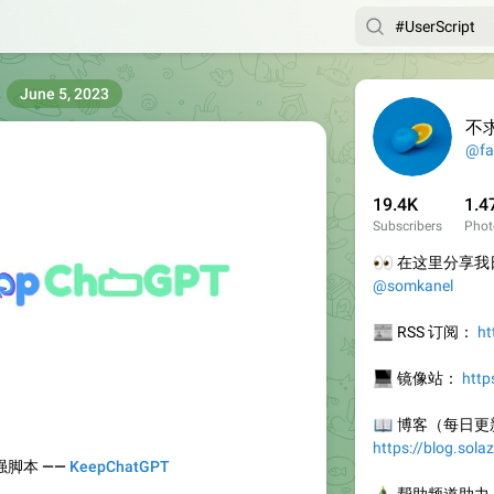
June 5, 2023
不
@fa
19.4K
1.4
Subscribers
Phot
👀
在这里分享我日
@somkanel
📰
RSS 订阅：
ht
💻
镜像站：
http
📖
博客（每日更
https://blog.sola
增强脚本 ——
KeepChatGPT