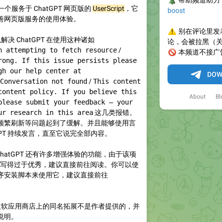
🎄
帮助频道助力
 是一个服务于 ChatGPT 网页版的
UserScript
，它
boost
善网页版服务的使用体验。
⚠️
别在评论里发
决 ChatGPT 在使用这种诸如
论，会被拉黑（
n attempting to fetch resource
/
🚫
本频道不接广
rong. If this issue persists please
gh our help center at
DOW
Conversation not found
/
This content
content policy. If you believe this
About
Bl
please submit your feedback — your
ur research in this area
这几类报错。
频繁刷新等问题起到了缓解。并且能够使用言
GPT 持续发言，直至它说完全部内容。
ChatGPT 还有许多增强体验的功能，由于该项
写得过于优秀，建议直接前往阅读。你可以使
序安装脚本来使用它，建议直接前往
软应用商店上的同名拓展不是作者提供的，并
说明。