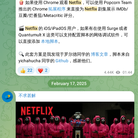
️
如果使用 Chrome 观看
Netflix
，可以使用 Popcorn Team
推出的 Chrome
拓展程序
来直接为
Netflix
剧集展示 IMDb/
豆瓣/烂番茄/Metacritic 评分。
🎬
Netflix
的 iOS/iPadOS 用户，如果有在使用 Surge 或者
Quantumult X 这类可以支持配置脚本的网络调试软件，可
以直接添加
本地脚本
。
🔍
此套方案是我发现于罗尔德同学的
博客文章
，脚本来自
yichahucha 同学的
Github
，感谢他们。
❤
22
2
👍
4.44K
01:44
February 17, 2025
不求甚解