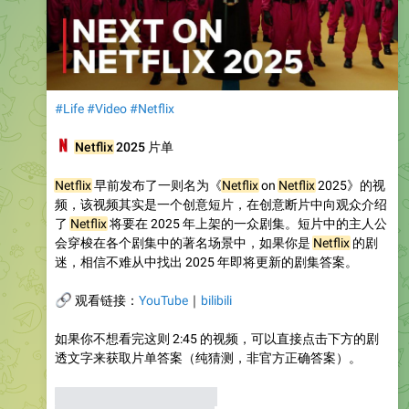
#Life
#Video
#Netflix
📺
Netflix
2025 片单
Netflix
早前发布了一则名为《
Netflix
on
Netflix
2025》的视
频，该视频其实是一个创意短片，在创意断片中向观众介绍
了
Netflix
将要在 2025 年上架的一众剧集。短片中的主人公
会穿梭在各个剧集中的著名场景中，如果你是
Netflix
的剧
迷，相信不难从中找出 2025 年即将更新的剧集答案。
🔗
观看链接：
YouTube
｜
bilibili
如果你不想看完这则 2:45 的视频，可以直接点击下方的剧
透文字来获取片单答案（纯猜测，非官方正确答案）。
▶
0:12 《怪奇物语》第五季