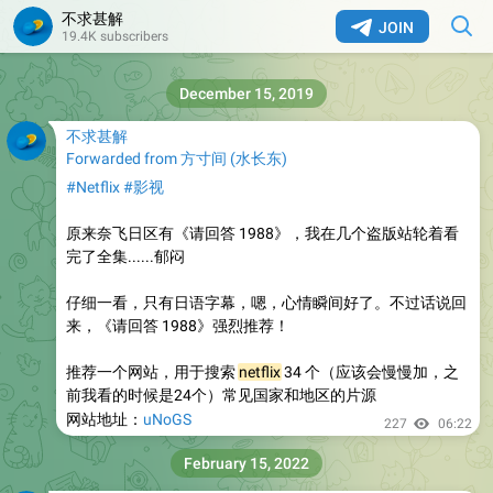
不求甚解
JOIN
19.4K subscribers
December 15, 2019
不求甚解
Forwarded from
方寸间
(
水长东
)
#Netflix
#影视
原来奈飞日区有《请回答 1988》，我在几个盗版站轮着看
完了全集......郁闷
仔细一看，只有日语字幕，嗯，心情瞬间好了。不过话说回
来，《请回答 1988》强烈推荐！
推荐一个网站，用于搜索
netflix
34 个（应该会慢慢加，之
前我看的时候是24个）常见国家和地区的片源
网站地址：
uNoGS
227
06:22
February 15, 2022