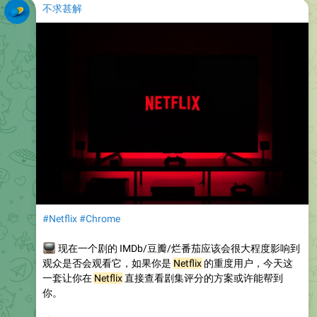
不求甚解
#Netflix
#Chrome
📺
现在一个剧的 IMDb/豆瓣/烂番茄应该会很大程度影响到
观众是否会观看它，如果你是
Netflix
的重度用户，今天这
一套让你在
Netflix
直接查看剧集评分的方案或许能帮到
你。