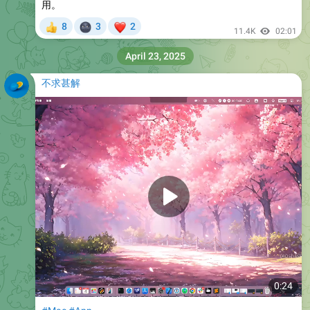
用。
🌚
❤
8
3
2
👍
11.4K
02:01
April 23, 2025
不求甚解
0:24