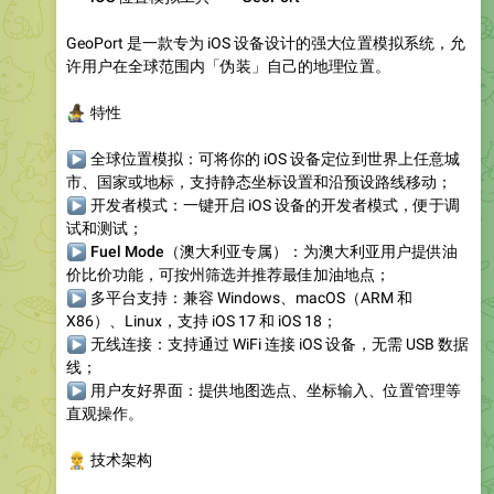
GeoPort 是一款专为 iOS 设备设计的强大位置模拟系统，允
许用户在全球范围内「伪装」自己的地理位置。
‍♂️
特性
▶
全球位置模拟
：可将你的 iOS 设备定位到世界上任意城
市、国家或地标，支持静态坐标设置和沿预设路线移动；
▶
开发者模式
：一键开启 iOS 设备的开发者模式，便于调
试和测试；
▶
Fuel Mode
（澳大利亚专属）：为澳大利亚用户提供油
价比价功能，可按州筛选并推荐最佳加油地点；
▶
多平台支持
：兼容 Windows、macOS（ARM 和
X86）、Linux，支持 iOS 17 和 iOS 18；
▶
无线连接
：支持通过 WiFi 连接 iOS 设备，无需 USB 数据
线；
▶
用户友好界面
：提供地图选点、坐标输入、位置管理等
直观操作。
👷
技术架构