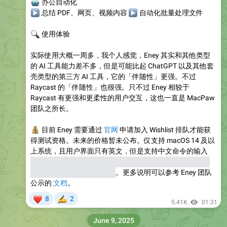
🤖
办公自动化
▶
总结 PDF、网页、视频内容
▶
自动化批量处理文件
🔍
使用体验
实际使用大概一周多，我个人感觉，Eney 其实和其他类型
的 AI 工具能力差不多，但是可能比起 ChatGPT 以及其他套
壳类型的第三方 AI 工具，它的「伴随性」更强。不过
Raycast 的「伴随性」也很强。只不过 Eney 相较于
Raycast 有更强和更柔性的用户交互，这也一直是 MacPaw
团队之所长。
💰
目前 Eney 需要通过
官网
申请加入 Wishlist 排队才能获
得测试资格。未来的价格暂未公布。仅支持 macOS 14 及以
上系统，且用户界面只有英文，但是支持中文命令的输入
（AI 时代的好处之一，App 虽然没有本地化，但是借助 AI
能力可以相应本地化语言）
。更多说明可以参考 Eney 团队
公示的
文档
。
❤
8
2
✍
5.41K
01:31
June 9, 2025