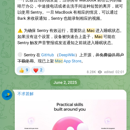
一个比较合理的场景是，当你携带 MacBook 前往公共的咖
啡厅办公，中途接电话或者去洗手间这种短暂的离开，就可
以使用 Sentry。一旦 MacBook 有相应的情况，可以通过
Bark 来收获通知，Sentry 也能录制相应的视频。
⚠️
为确保 Sentry 有效运行，需要防止
Mac
进入睡眠状态。
如果没有这个设置，设备被快速合上盖子，
Mac
可能在
Sentry 触发声音警报或发送通知之前就进入睡眠状态。
🌐
Sentry 在
GitHub
（
DeepWiki
）上开源，
并免费提供用户
下载使用
。现已上架
Mac
App Store
。
❤
9
2
👍
8.28K
edited
02:01
June 2, 2025
不求甚解