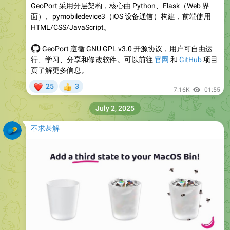
GeoPort 采用分层架构，核心由 Python、Flask（Web 界
面）、pymobiledevice3（iOS 设备通信）构建，前端使用
HTML/CSS/JavaScript。
‍💻
GeoPort 遵循 GNU GPL v3.0 开源协议，用户可自由运
行、学习、分享和修改软件。可以前往
官网
和
GitHub
项目
页了解更多信息。
❤
25
3
👍
7.16K
01:55
July 2, 2025
不求甚解