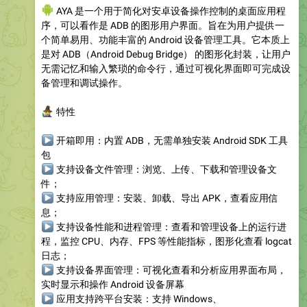
‍💻
AYA 是一个用于简化对安卓设备操作控制的桌面应用程
序，可以看作是 ADB 的图形用户界面。旨在为用户提供一
个简单易用、功能丰富的 Android 设备管理工具。它本质上
是对 ADB（Android Debug Bridge） 的图形化封装，让用户
无需记忆和输入繁琐的命令行，通过可视化界面即可完成设
备管理和调试操作。
‍♂️
特性
▶
开箱即用
：内置 ADB，无需单独安装 Android SDK 工具
包
▶
支持
设备
文件管理
：浏览、上传、下载和管理设备文
件；
▶
支持应用管理
：安装、卸载、导出 APK，查看应用信
息；
▶
支持设备性能和进程管理
：查看和管理设备上的运行进
程，监控 CPU、内存、FPS 等性能指标，图形化查看 logcat
日志；
▶
支持设备界面管理
：可视化查看和分析应用界面布局，
实时显示和操作 Android 设备屏幕
▶
应用支持跨平台安装
：支持 Windows、