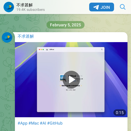
不求甚解
JOIN
19.4K subscribers
February 5, 2025
不求甚解
0:15
#App
#Mac
#AI
#GitHub