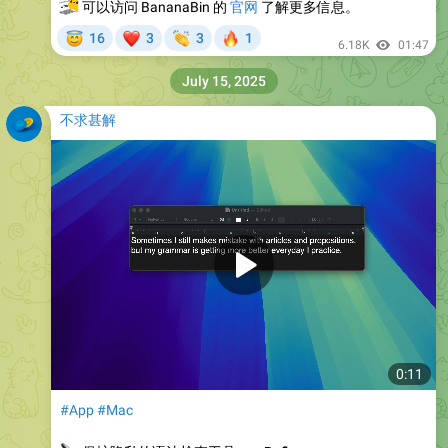
💻
可以访问 BananaBin 的
官网
了解更多信息。
😇
❤
👏
🔥
16
3
3
1
6.18K
01:47
July 15, 2025
不求甚解
0:11
#App
#Mac