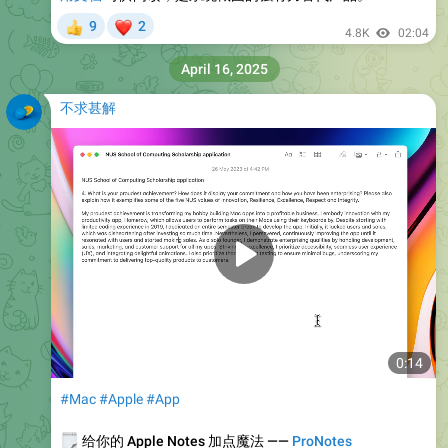
❤
9
2
👍
4.8K
02:04
April 16, 2025
不求甚解
0:14
#Mac
#Apple
#App
️
给你的 Apple Notes 加点魔法 ——
ProNotes