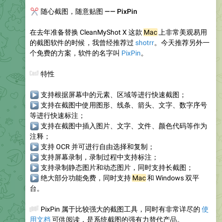
✂️
随心截图，随意贴图 —— PixPin
在去年准备替换 CleanMyShot X 这款
Mac
上非常美观易用
的截图软件的时候，我曾经推荐过
shotrr
。今天推荐另外一
个免费的方案，软件的名字叫
PixPin
。
🧙
特性
▶
支持根据屏幕中的元素、区域等进行快速截图；
▶
支持在截图中使用图形、线条、箭头、文字、数字序号
等进行快速标注；
▶
支持在截图中插入图片、文字、文件、颜色代码等作为
注释；
▶
支持 OCR 并可进行自由选择和复制；
▶
支持屏幕录制，录制过程中支持标注；
▶
支持录制静态图片和动态图片，同时支持长截图；
▶
绝大部分功能免费，同时支持
Mac
和 Windows 双平
台。
📦
PixPin 属于比较强大的截图工具，同时有非常详尽的
使
用文档
可供阅读，是系统截图的强有力替代产品。