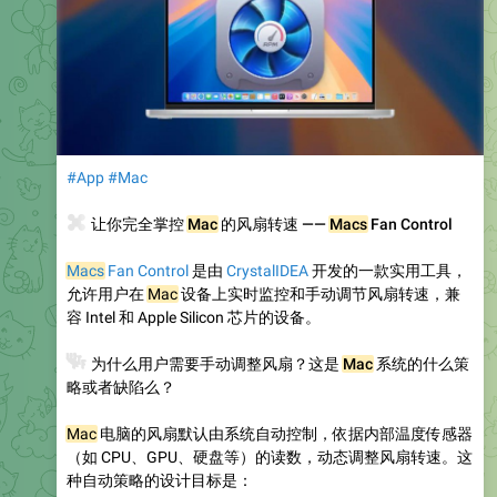
#App
#Mac
🌀
让你完全掌控
Mac
的风扇转速 ——
Macs
Fan Control
Macs
Fan Control
是由
CrystalIDEA
开发的一款实用工具，
允许用户在
Mac
设备上实时监控和手动调节风扇转速，兼
容 Intel 和 Apple Silicon 芯片的设备。
❓
为什么用户需要手动调整风扇？这是
Mac
系统的什么策
略或者缺陷么？
Mac
电脑的风扇默认由系统自动控制，依据内部温度传感器
（如 CPU、GPU、硬盘等）的读数，动态调整风扇转速。这
种自动策略的设计目标是：