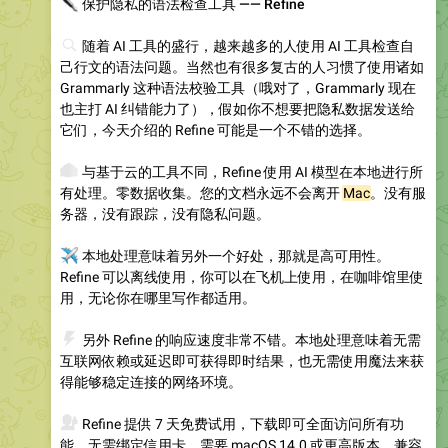
✒️
保护隐私的语法检查工具 —— Refine
🔍
随着 AI 工具的盛行，越来越多的人使用 AI 工具检查自
己行文的语法问题。当然也有很多复古的人习惯了使用诸如
Grammarly 这种语法校验工具（哦对了，Grammarly 现在
也主打 AI 纠错能力了），假如你不想要把隐私数据发送给
它们，今天介绍的 Refine 可能是一个不错的选择。
🙈
与基于云的工具不同，Refine 使用 AI 模型在本地进行所
有处理。零数据收集。您的文档永远不会离开
Mac
。没有服
务器，没有跟踪，没有隐私问题。
✈️
本地处理意味着另外一个好处，那就是高可用性。
Refine 可以离线使用，你可以在飞机上使用，在咖啡馆里使
用，无论你在哪里写作都适用。
⚡️
另外 Refine 的响应速度非常不错。本地处理意味着无需
互联网依赖或延迟即可获得即时结果，也无需使用魔法来获
得能够稳定连接的网络环境。
💰
Refine 提供 7 天免费试用，下载即可全面访问所有功
能，无需绑定信用卡。需要 macOS 14.0 或更高版本。兼容