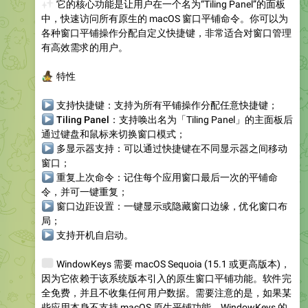
✨
它的核心功能是让用户在一个名为“Tiling Panel”的面板
中，快速访问所有原生的 macOS 窗口平铺命令。你可以为
各种窗口平铺操作分配自定义快捷键，非常适合对窗口管理
有高效需求的用户。
‍♀️
特性
▶
支持快捷键
：支持为所有平铺操作分配任意快捷键；
▶
Tiling Panel
：支持唤出名为「Tiling Panel」的主面板后
通过键盘和鼠标来切换窗口模式；
▶
多显示器支持
：可以通过快捷键在不同显示器之间移动
窗口；
▶
重复上次命令
：记住每个应用窗口最后一次的平铺命
令，并可一键重复；
▶
窗口边距设置：一键显示或隐藏窗口边缘，优化窗口布
局；
▶
支持开机自启动
。
💻
WindowKeys 需要 macOS Sequoia (15.1 或更高版本)，
因为它依赖于该系统版本引入的原生窗口平铺功能。软件完
全免费，并且不收集任何用户数据。需要注意的是，如果某
些应用本身不支持 macOS 原生平铺功能，WindowKeys 的