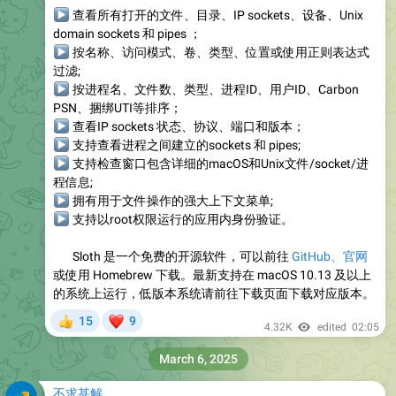
▶
查看所有打开的文件、目录、IP sockets、设备、Unix
domain sockets 和 pipes ；
▶
按名称、访问模式、卷、类型、位置或使用正则表达式
过滤;
▶
按进程名、文件数、类型、进程ID、用户ID、Carbon
PSN、捆绑UTI等排序；
▶
查看IP sockets 状态、协议、端口和版本；
▶
支持查看进程之间建立的sockets 和 pipes;
▶
支持检查窗口包含详细的macOS和Unix文件/socket/进
程信息;
▶
拥有用于文件操作的强大上下文菜单;
▶
支持以root权限运行的应用内身份验证。
⏬
Sloth 是一个免费的开源软件，可以前往
GitHub、
官网
或使用 Homebrew 下载。最新支持在 macOS 10.13 及以上
的系统上运行，低版本系统请前往下载页面下载对应版本。
❤
15
9
👍
4.32K
edited
02:05
March 6, 2025
不求甚解