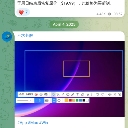
于周日结束后恢复原价（$19.99），此价格为买断制。
❤
7
4.48K
08:57
April 4, 2025
不求甚解
#App
#Mac
#Win