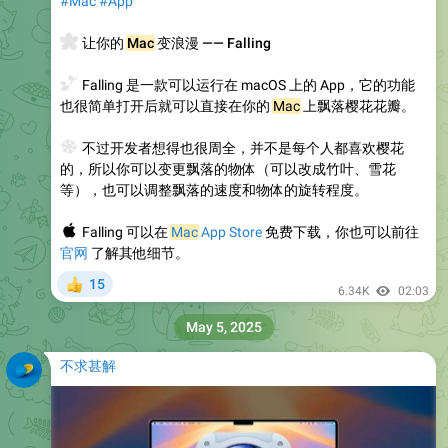
#Mac
#App
🌸
让你的
Mac
变浪漫 —— Falling
🍃
Falling 是一款可以运行在 macOS 上的 App，它的功能
也很简单打开后就可以直接在你的
Mac
上飘落樱花花瓣。
❄️
不过开发者想得也很周全，并不是每个人都喜欢樱花
的，所以你可以变更飘落的物体（可以改成竹叶、雪花
等），也可以调整飘落的速度和物体的旋转程度。
🍎
Falling 可以在
Mac
App Store
免费下载，你也可以前往
官网
了解其他细节。
15
👍
6.34K
02:03
May 5, 2025
不求甚解