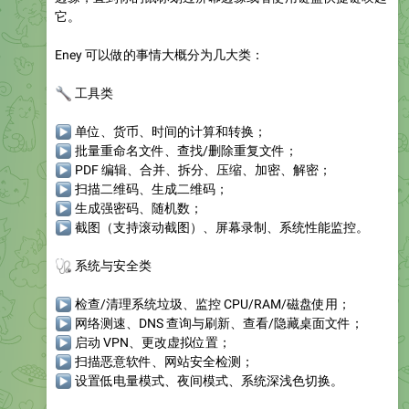
它。
Eney 可以做的事情大概分为几大类：
🔧
工具类
▶
单位、货币、时间的计算和转换；
▶
批量重命名文件、查找/删除重复文件；
▶
PDF 编辑、合并、拆分、压缩、加密、解密；
▶
扫描二维码、生成二维码；
▶
生成强密码、随机数；
▶
截图（支持滚动截图）、屏幕录制、系统性能监控。
🩺
系统与安全类
▶
检查/清理系统垃圾、监控 CPU/RAM/磁盘使用；
▶
网络测速、DNS 查询与刷新、查看/隐藏桌面文件；
▶
启动 VPN、更改虚拟位置；
▶
扫描恶意软件、网站安全检测；
▶
设置低电量模式、夜间模式、系统深浅色切换。