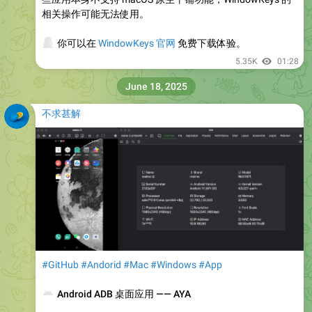
相关操作可能无法使用。
💻
你可以在
WindowKeys 官网
免费下载体验。
5.35K
01:28
June 18, 2025
不求甚解
#GitHub
#Andorid
#Mac
#Windows
#App
📱
Android ADB 桌面应用 —— AYA