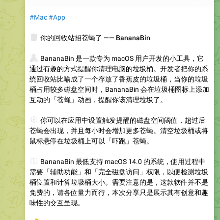
#Mac
#App
🗑
你的回收站招苍蝇了 —— BananaBin
🪰
BananaBin 是一款专为 macOS 用户开发的小工具，它
通过有趣的方式提醒你清理电脑的垃圾桶。开发者把你的系
统回收站比喻成了一个存放了香蕉皮的垃圾桶，当你的垃圾
桶占用较多磁盘空间时，BananaBin 会在垃圾桶图标上添加
互动的「苍蝇」动画，提醒你该清理垃圾了。
⚙️
你可以在应用中设置触发提醒的磁盘空间阈值，超过后
苍蝇会出现，并且每小时会增加更多苍蝇。清空垃圾桶或将
鼠标悬停在垃圾桶上可以「吓跑」苍蝇。
💻
BananaBin 最低支持 macOS 14.0 的系统，使用过程中
需要「辅助功能」和「完全磁盘访问」权限，以便检测垃圾
桶位置和计算垃圾桶大小。需要注意的是，这款软件并不是
免费的，请各位量力而行，本次分享只是展示其有创意和趣
味性的交互呈现。