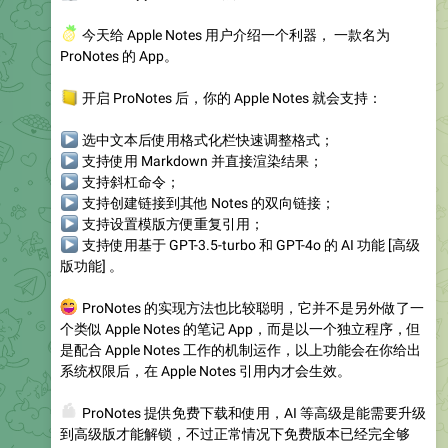
🍍
今天给 Apple Notes 用户介绍一个利器， 一款名为
ProNotes 的 App。
📒
开启 ProNotes 后，你的 Apple Notes 就会支持：
▶
选中文本后使用格式化栏快速调整格式；
▶
支持使用 Markdown 并直接渲染结果；
▶
支持斜杠命令；
▶
支持创建链接到其他 Notes 的双向链接；
▶
支持设置模版方便重复引用；
▶
支持使用基于 GPT-3.5-turbo 和 GPT-4o 的 AI 功能 [高级
版功能] 。
😄
ProNotes 的实现方法也比较聪明，它并不是另外做了一
个类似 Apple Notes 的笔记 App，而是以一个独立程序，但
是配合 Apple Notes 工作的机制运作，以上功能会在你给出
系统权限后，在 Apple Notes 引用内才会生效。
👛
ProNotes 提供免费下载和使用，AI 等高级是能需要升级
到高级版才能解锁，不过正常情况下免费版本已经完全够