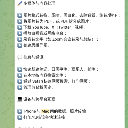
🖌
多媒体与内容处理
▶
图片格式转换、压缩、黑白化、去除背景、旋转/翻转；
▶
将图片转为 PDF，或 PDF 拆分成图片；
▶
下载 YouTube、X（Twitter）视频；
▶
播放白噪音或网络电台；
▶
录音转文字（如 Zoom 会议转录与总结）；
▶
创建思维导图。
💬
信息与通讯
▶
快速新建笔记、日历事件、联系人、邮件；
▶
在本地按内容搜索文件；
▶
通过 Safari 快速网页搜索、打印网页；
▶
管理剪贴板历史。
💻
设备与跨平台互联
▶
iPhone 与
Mac
间的数据、照片传输
▶
打印/扫描设备快速连接