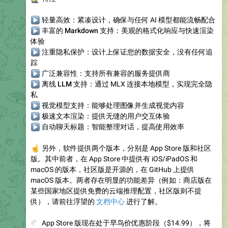
▶
轻量高效
：紧凑设计，确保与任何 AI 模型都能流畅配合
▶
丰富的 Markdown 支持
：美观的格式化响应与快速渲染
体验
▶
注重隐私保护
：设计上保证您的数据安全，没有任何追
踪
▶
广泛兼容性
：支持所有兼容的服务提供商
▶
离线 LLM 支持
：通过 MLX 连接本地模型，实现完全隐
私
▶
视觉模型支持
：能够处理图像并生成视觉内容
▶
极速文本渲染
：提供无缝的用户交互体验
▶
自动聊天标题
：智能整理对话，提高使用效率
☝️
另外，软件提供两个版本，分别是 App Store 版和社区
版。其中前者，在 App Store 中提供有 iOS/iPadOS 和
macOS 的版本，社区版是开源的，在 GitHub 上提供
macOS 版本。两者存在明显的功能差异（例如：商店版在
某些国家地区提供免费的云端推理配置，社区版则不提
供），请前往浮望的
文档中心
进行了解。
💰
App Store 版现在处于早鸟价优惠阶段（$14.99），将