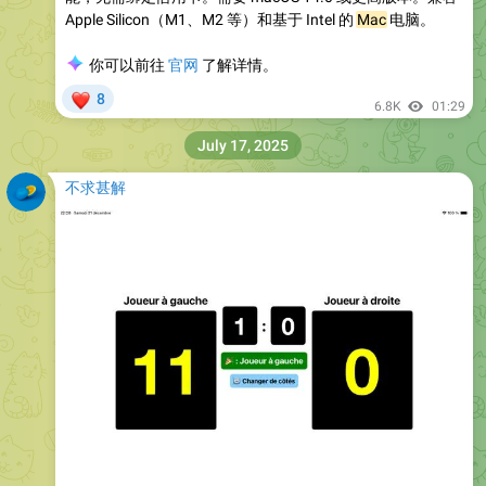
Apple Silicon（M1、M2 等）和基于 Intel 的
Mac
电脑。
🌍
你可以前往
官网
了解详情。
❤
8
6.8K
01:29
July 17, 2025
不求甚解