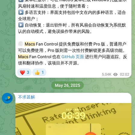
风扇转速和温度信息，便于随时查看；
▶
多语言支持
：界面支持包括中文在内的多种语言，适合
全球用户；
▶
自动恢复
：退出软件时，所有风扇会自动恢复为系统默
认的自动模式，避免误操作带来的风险。
💰
Macs
Fan Control 提供免费版和付费 Pro 版，普通用户
可以免费使用，Pro 版则需一次性付费解锁更多高级功能。
Macs
Fan Control 也在
GitHub 页面
进行用户问题追踪、反
馈和翻译协作，该项目并不开源。
❤
3
1
👍
5.04K
02:02
May 26, 2025
不求甚解