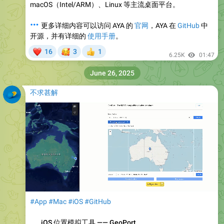
macOS（Intel/ARM）、Linux 等主流桌面平台。
💬
更多详细内容可以访问 AYA 的
官网
，AYA 在
GitHub
中
开源，并有详细的
使用手册
。
❤
🥰
16
3
1
👍
6.25K
01:47
June 26, 2025
不求甚解
#App
#Mac
#iOS
#GitHub
️
iOS 位置模拟工具 —— GeoPort