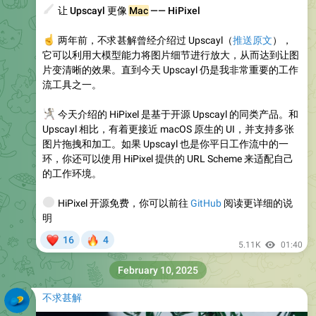
🖌
让 Upscayl 更像
Mac
—— HiPixel
☝️
两年前，不求甚解曾经介绍过 Upscayl（
推送原文
），
它可以利用大模型能力将图片细节进行放大，从而达到让图
片变清晰的效果。直到今天 Upscayl 仍是我非常重要的工作
流工具之一。
🤺
今天介绍的 HiPixel 是基于开源 Upscayl 的同类产品。和
Upscayl 相比，有着更接近 macOS 原生的 UI，并支持多张
图片拖拽和加工。如果 Upscayl 也是你平日工作流中的一
环，你还可以使用 HiPixel 提供的 URL Scheme 来适配自己
的工作环境。
🌐
HiPixel 开源免费，你可以前往
GitHub
阅读更详细的说
明
❤
🔥
16
4
5.11K
01:40
February 10, 2025
不求甚解