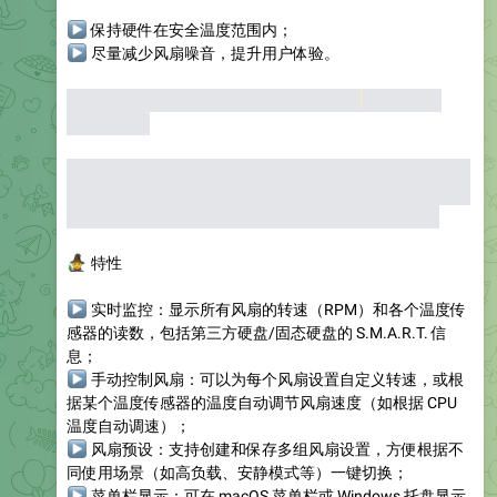
▶
保持硬件在安全温度范围内；
▶
尽量减少风扇噪音，提升用户体验。
以上内容摘自
About Power Modes on your
Mac
- Apple
↗
Support
不是严格意义上的缺陷：苹果的自动风扇策略是为了在大多
数情况下平衡性能、温度和噪音。但由于用户需求和硬件环
境的多样性，自动策略无法覆盖所有极端或特殊场景。
🧙
特性
▶
实时监控
：显示所有风扇的转速（RPM）和各个温度传
感器的读数，包括第三方硬盘/固态硬盘的 S.M.A.R.T. 信
息；
▶
手动控制风扇
：可以为每个风扇设置自定义转速，或根
据某个温度传感器的温度自动调节风扇速度（如根据 CPU
温度自动调速）；
▶
风扇预设
：支持创建和保存多组风扇设置，方便根据不
同使用场景（如高负载、安静模式等）一键切换；
▶
菜单栏显示
：可在 macOS 菜单栏或 Windows 托盘显示