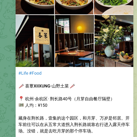
#Life
#Food
🥢
喜蕈XIIXUNG·山野土菜
🥢
📍
杭州·余杭区· 荆长路40号（月芽自由餐厅隔壁）
💴
人均：¥150
藏身在荆长路，壹集的这个园区，和月芽、万岁是邻居。开
车前往可以在从五常大道拐入荆长路就靠右行进入露天停车
场。没错，就是去吃月芽的那个停车场。