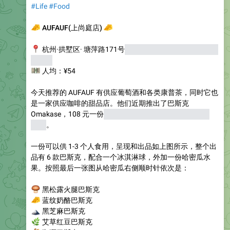
#Life
#Food
🧀
🧀
AUFAUF(上尚庭店)
📍
杭州·拱墅区· 塘萍路171号
（近期商家要搬家，但也会在
附近）
💴
人均：¥54
今天推荐的 AUFAUF 有供应葡萄酒和各类康普茶，同时它也
是一家供应咖啡的甜品店。他们近期推出了巴斯克
Omakase，108 元一份
（我是推出第一天吃的，当时是 ¥
88）
。
一份可以供 1-3 个人食用，呈现和出品如上图所示，整个出
品有 6 款巴斯克，配合一个冰淇淋球，外加一份哈密瓜水
果。按照最后一张图从哈密瓜右侧顺时针依次是：
‍🟫
黑松露火腿巴斯克
🧀
蓝纹奶酪巴斯克
🗻
黑芝麻巴斯克
🌿
艾草红豆巴斯克