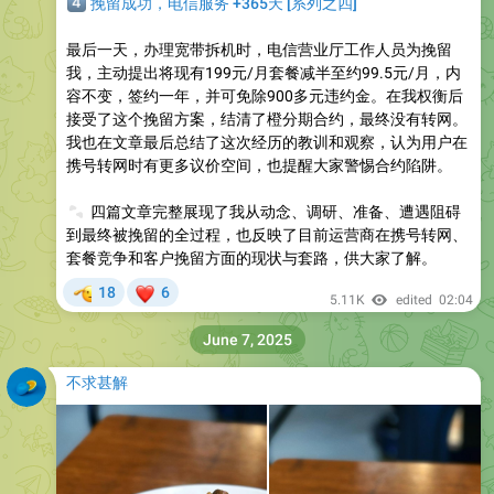
️⃣
挽留成功，电信服务 +365天 [系列之四]
最后一天，办理宽带拆机时，电信营业厅工作人员为挽留
我，主动提出将现有199元/月套餐减半至约99.5元/月，内
容不变，签约一年，并可免除900多元违约金。在我权衡后
接受了这个挽留方案，结清了橙分期合约，最终没有转网。
我也在文章最后总结了这次经历的教训和观察，认为用户在
携号转网时有更多议价空间，也提醒大家警惕合约陷阱。
🐾
四篇文章完整展现了我从动念、调研、准备、遭遇阻碍
到最终被挽留的全过程，也反映了目前运营商在携号转网、
套餐竞争和客户挽留方面的现状与套路，供大家了解。
🫡
❤
18
6
5.11K
edited
02:04
June 7, 2025
不求甚解