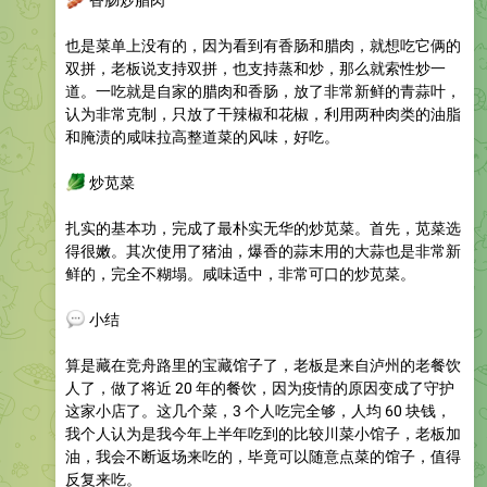
也是菜单上没有的，因为看到有香肠和腊肉，就想吃它俩的
双拼，老板说支持双拼，也支持蒸和炒，那么就索性炒一
道。一吃就是自家的腊肉和香肠，放了非常新鲜的青蒜叶，
认为非常克制，只放了干辣椒和花椒，利用两种肉类的油脂
和腌渍的咸味拉高整道菜的风味，好吃。
🥬
炒苋菜
扎实的基本功，完成了最朴实无华的炒苋菜。首先，苋菜选
得很嫩。其次使用了猪油，爆香的蒜末用的大蒜也是非常新
鲜的，完全不糊塌。咸味适中，非常可口的炒苋菜。
💬
小结
算是藏在竞舟路里的宝藏馆子了，老板是来自泸州的老餐饮
人了，做了将近 20 年的餐饮，因为疫情的原因变成了守护
这家小店了。这几个菜，3 个人吃完全够，人均 60 块钱，
我个人认为是我今年上半年吃到的比较川菜小馆子，老板加
油，我会不断返场来吃的，毕竟可以随意点菜的馆子，值得
反复来吃。