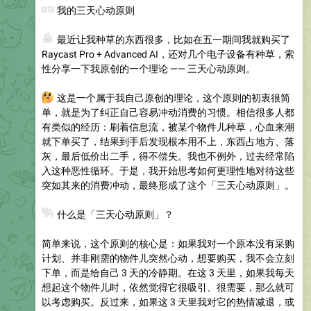
️
我的三天心动原则
👛
最近让我种草的东西很多，比如在五一期间我就购买了
Raycast Pro + Advanced AI，还对几个电子设备有种草，索
性分享一下我原创的一个理论 —— 三天心动原则。
🤔
这是一个属于我自己原创的理论，这个原则的初衷很简
单，就是为了纠正自己容易冲动消费的习惯。相信很多人都
有类似的经历：刷着信息流，被某个物件儿种草，心血来潮
就下单买了，结果到手后发现根本用不上，东西占地方、落
灰，最后低价出二手，得不偿失。我也不例外，过去经常陷
入这种恶性循环。于是，我开始思考如何更理性地对待这些
突如其来的消费冲动，最终形成了这个「三天心动原则」。
❓
什么是「三天心动原则」？
简单来说，这个原则的核心是：如果我对一个原本没有采购
计划、并非刚需的物件儿突然心动，想要购买，我不会立刻
下单，而是给自己 3 天的冷静期。在这 3 天里，如果我每天
想起这个物件儿时，依然觉得它很吸引、很需要，那么就可
以考虑购买。反过来，如果这 3 天里我对它的热情减退，或