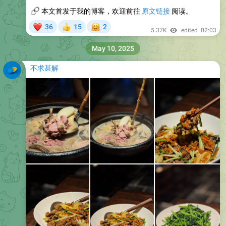
🔗
本文首发于我的博客，欢迎前往
原文链接
阅读。
❤
🤗
36
15
2
👍
5.37K
edited
02:03
May 10, 2025
不求甚解