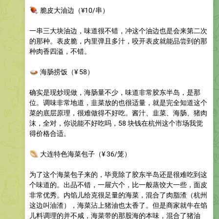
🍖
脆皮大油边
（¥10/串）
一串三大块油边，味道很不错，冲这个油边也是会来第二次
的那种。表皮脆，内里弹且多汁，咬开表皮就能品尝到的那
种肉香四溢，不错。
🍛
海肠捞饭
（¥ 58）
确实是现炒现做，海肠量不少，味道非常胶东半岛，是那
位。调味非常地道，韭菜放的也很适量，就是完全知道这个
菜的底层原理，很难做得不好吃。酱汁、韭菜、海肠、猪肉
沫，全对，你说能不好吃吗，58 块钱在杭州这个市场我觉
得价格合适。
🥟
大连特色海菜包子
（¥ 36/笼）
为了这个海菜包子来的，毕竟除了胶东半岛还是很难吃到这
个味道的。出品不错，一屉六个，比一般蒸饺大一些，面皮
非常优秀。内馅儿给克很足量的海菜，混合了肉脂渣（杭州
这边叫油渣），海菜沾上猪油也太香了。但是商家就牛在馅
儿料调理的并不咸，海菜带的那股海的本味，混合了猪油