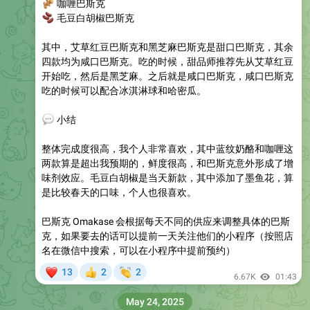
🫚
咖喱巴斯克
🫘
毛豆白胡椒巴斯克
其中，艾草红豆巴斯克和黑芝麻巴斯克是甜口巴斯克，其余
四款均为咸口巴斯克。吃的时候，甜品师推荐先从艾草红豆
开始吃，然后是黑芝麻。之后就是咸口巴斯克，咸口巴斯克
吃的时候可以配合冰淇淋球和哈密瓜。
💬
小结
整体完成度很高，我个人非常喜欢，其中蓝纹奶酪和咖喱这
两款算是超出我预期的，鲜度很高，和巴斯克意外形成了增
味剂效应。毛豆白胡椒是当天新款，其中添加了墨鱼花，算
是比较春天的口味，个人也很喜欢。
巴斯克 Omakase 会根据每天不同的供应来调整具体的巴斯
克，如果要去的话可以提前一天关注他们的小程序（按照店
名在微信中搜索，可以在小程序中提前预约）
❤
👏
13
2
2
👍
6.67K
01:43
May 24, 2025