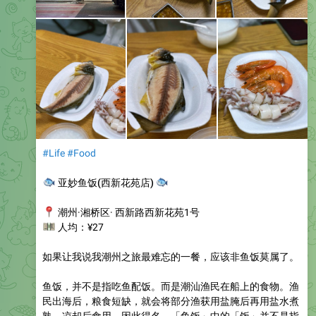
#Life
#Food
🐟
🐟
亚妙鱼饭(西新花苑店)
📍
潮州·湘桥区· 西新路西新花苑1号
💴
人均：¥27
如果让我说我潮州之旅最难忘的一餐，应该非鱼饭莫属了。
鱼饭，并不是指吃鱼配饭。而是潮汕渔民在船上的食物。渔
民出海后，粮食短缺，就会将部分渔获用盐腌后再用盐水煮
熟，凉却后食用。因此得名。「鱼饭」中的「饭」并不是指