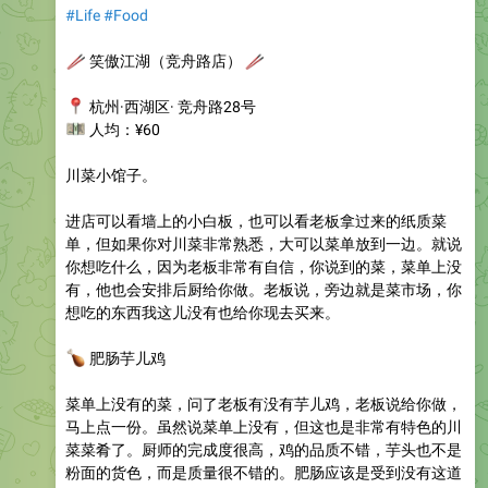
#Life
#Food
🥢
笑傲江湖（竞舟路店）
🥢
📍
杭州·西湖区· 竞舟路28号
💴
人均：¥60
川菜小馆子。
进店可以看墙上的小白板，也可以看老板拿过来的纸质菜
单，但如果你对川菜非常熟悉，大可以菜单放到一边。就说
你想吃什么，因为老板非常有自信，你说到的菜，菜单上没
有，他也会安排后厨给你做。老板说，旁边就是菜市场，你
想吃的东西我这儿没有也给你现去买来。
🍗
肥肠芋儿鸡
菜单上没有的菜，问了老板有没有芋儿鸡，老板说给你做，
马上点一份。虽然说菜单上没有，但这也是非常有特色的川
菜菜肴了。厨师的完成度很高，鸡的品质不错，芋头也不是
粉面的货色，而是质量很不错的。肥肠应该是受到没有这道