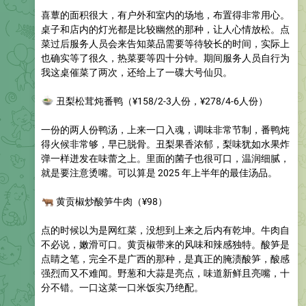
喜蕈的面积很大，有户外和室内的场地，布置得非常用心。
桌子和店内的灯光都是比较幽然的那种，让人心情放松。点
菜过后服务人员会来告知菜品需要等待较长的时间，实际上
也确实等了很久，热菜要等四十分钟。期间服务人员自行为
我这桌催菜了两次，还给上了一碟大号仙贝。
🍲
丑梨松茸炖番鸭
（¥158/2-3人份，¥278/4-6人份）
一份的两人份鸭汤，上来一口入魂，调味非常节制，番鸭炖
得火候非常够，早已脱骨。丑梨果香浓郁，梨味犹如水果炸
弹一样迸发在味蕾之上。里面的菌子也很可口，温润细腻，
就是要注意烫嘴。可以算是 2025 年上半年的最佳汤品。
🐂
黄贡椒炒酸笋牛肉
（¥98）
点的时候以为是网红菜，没想到上来之后内有乾坤。牛肉自
不必说，嫩滑可口。黄贡椒带来的风味和辣感独特。酸笋是
点睛之笔，完全不是广西的那种，是真正的腌渍酸笋，酸感
强烈而又不难闻。野葱和大蒜是亮点，味道新鲜且亮嘴，十
分不错。一口这菜一口米饭实乃绝配。