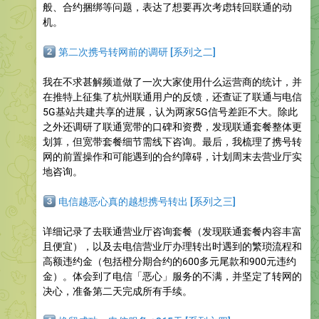
般、合约捆绑等问题，表达了想要再次考虑转回联通的动
机。
️⃣
第二次携号转网前的调研 [系列之二]
我在不求甚解频道做了一次大家使用什么运营商的统计，并
在推特上征集了杭州联通用户的反馈，还查证了联通与电信
5G基站共建共享的进展，认为两家5G信号差距不大。除此
之外还调研了联通宽带的口碑和资费，发现联通套餐整体更
划算，但宽带套餐细节需线下咨询。最后，我梳理了携号转
网的前置操作和可能遇到的合约障碍，计划周末去营业厅实
地咨询。
️⃣
电信越恶心真的越想携号转出 [系列之三]
详细记录了去联通营业厅咨询套餐（发现联通套餐内容丰富
且便宜），以及去电信营业厅办理转出时遇到的繁琐流程和
高额违约金（包括橙分期合约的600多元尾款和900元违约
金）。体会到了电信「恶心」服务的不满，并坚定了转网的
决心，准备第二天完成所有手续。