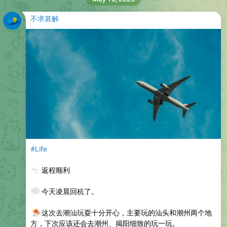
不求甚解
#Life
🛬
返程顺利
💅
今天凌晨回杭了。
⛱️
这次去潮汕玩耍十分开心，主要玩的汕头和潮州两个地
方，下次应该还会去潮州、揭阳细致的玩一玩。