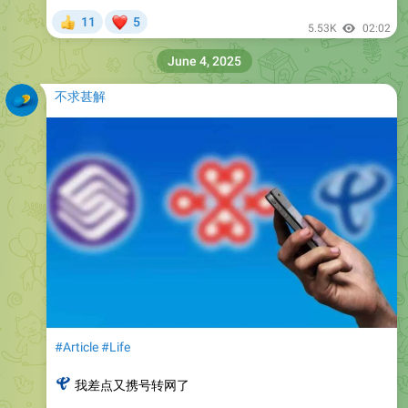
❤
11
5
👍
5.53K
02:02
June 4, 2025
不求甚解
#Article
#Life
📶
我差点又携号转网了