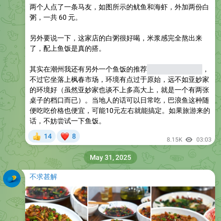
两个人点了一条马友，如图所示的鱿鱼和海虾，外加两份白
粥，一共 60 元。
另外要说一下，这家店的白粥很好喝，米浆感完全熬出来
了，配上鱼饭是真的搭。
其实在潮州我还有另外一个鱼饭的推荐
（枫春三友水产）
，
不过它坐落上枫春市场，环境有点过于原始，远不如亚妙家
的环境好（虽然亚妙家也谈不上多高大上，就是一个有两张
桌子的档口而已）。当地人的话可以日常吃，巴浪鱼这种随
便吃吃价格也便宜，可能10元左右就能搞定。如果旅游来的
话，不妨尝试一下鱼饭。
❤
14
8
👍
8.15K
03:03
May 31, 2025
不求甚解