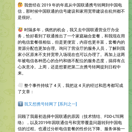
🤔
我曾经在 2019 年的年底从中国联通携号转网到中国电
信，那时候中国联通的信号建设和家用宽带建设在杭州都不
是很好。
💡
时隔多年，偶然的机会，我又去中国联通营业厅办业
务，恰好看到了联通推出了一个家庭融合套餐，和我现在用
的电信套餐很相似，但是更便宜，内容也更丰富，套餐内的
资源分配也更加合理。询问了营业厅的服务人员，了解到我
家小区原来不支持宽带入场现在也可以办理了。再加上这两
年被电信各种恶心的合约和德不配位的服务态度，搞得有点
心灰意冷。上周，还是想要把第二次携号转网提到日程中
来。
🗓
整个事件持续了 4 天，我把这 4 天的经过和思考都写成
了文章：
️⃣
我又想携号转网了 [系列之一]
回顾了我最初选择中国联通的原因（技术情结、FDD-LTE网
络），以及2019年因联通信号和宽带覆盖问题转到中国电
信的过程。也通过分析电信套餐的性价比下降、服务体验一