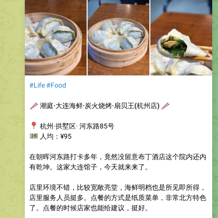
#Life
#Food
🥢
潮庭·大连海鲜·炭火烧烤·扇贝王(杭州店)
🥢
📍
杭州·拱墅区· 河东路85号
💴
人均：¥95
在朝晖河东路打卡多年，竟然没留意布丁酒店这个院内还内
有乾坤。这家大连馆子，今天就来来了。
店里环境不错，比较宽敞亮堂，海鲜明档也是所见即所得，
店里服务人员挺多。点餐的方式是纸质菜单，非常北方特色
了。点餐的时候店家也能给建议，挺好。