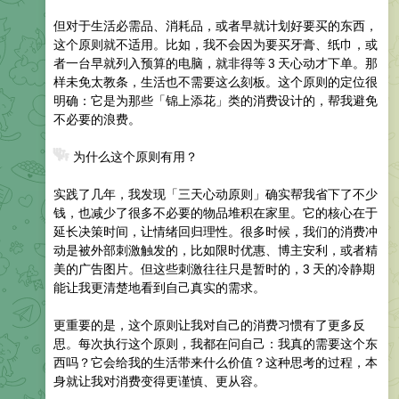
但对于生活必需品、消耗品，或者早就计划好要买的东西，
这个原则就不适用。比如，我不会因为要买牙膏、纸巾，或
者一台早就列入预算的电脑，就非得等 3 天心动才下单。那
样未免太教条，生活也不需要这么刻板。这个原则的定位很
明确：它是为那些「锦上添花」类的消费设计的，帮我避免
不必要的浪费。
❓
为什么这个原则有用？
实践了几年，我发现「三天心动原则」确实帮我省下了不少
钱，也减少了很多不必要的物品堆积在家里。它的核心在于
延长决策时间，让情绪回归理性。很多时候，我们的消费冲
动是被外部刺激触发的，比如限时优惠、博主安利，或者精
美的广告图片。但这些刺激往往只是暂时的，3 天的冷静期
能让我更清楚地看到自己真实的需求。
更重要的是，这个原则让我对自己的消费习惯有了更多反
思。每次执行这个原则，我都在问自己：我真的需要这个东
西吗？它会给我的生活带来什么价值？这种思考的过程，本
身就让我对消费变得更谨慎、更从容。