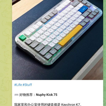
#Life
#Stuff
⌨️
好物推荐：Nuphy Kick 75
我家里和办公室使用的键盘都是 Keychron K7。