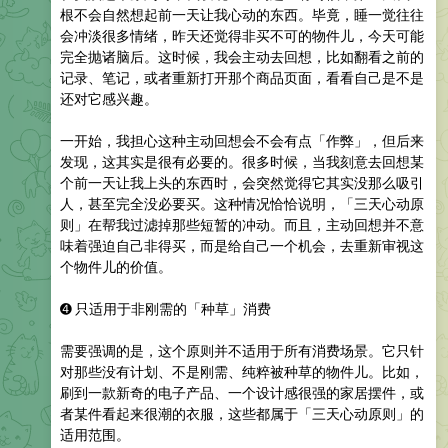
根不会自然想起前一天让我心动的东西。毕竟，睡一觉往往
会冲淡很多情绪，昨天还觉得非买不可的物件儿，今天可能
完全抛诸脑后。这时候，我会主动去回想，比如翻看之前的
记录、笔记，或者重新打开那个商品页面，看看自己是不是
还对它感兴趣。
一开始，我担心这种主动回想会不会有点「作弊」，但后来
发现，这其实是很有必要的。很多时候，当我刻意去回想某
个前一天让我上头的东西时，会突然觉得它其实没那么吸引
人，甚至完全没必要买。这种情况恰恰说明，「三天心动原
则」在帮我过滤掉那些短暂的冲动。而且，主动回想并不意
味着强迫自己非得买，而是给自己一个机会，去重新审视这
个物件儿的价值。
➍
只适用于非刚需的「种草」消费
需要强调的是，这个原则并不适用于所有消费场景。它只针
对那些没有计划、不是刚需、纯粹被种草的物件儿。比如，
刷到一款新奇的电子产品、一个设计感很强的家居摆件，或
者某件看起来很潮的衣服，这些都属于「三天心动原则」的
适用范围。