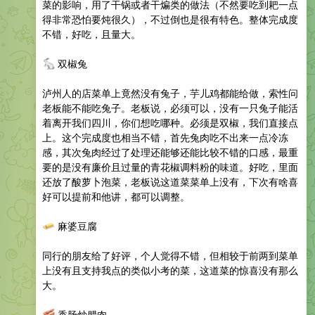
菜的影响，用了干锅或者干煸类的做法（不然要吃到耙一点
得非常恐怕要炖很久），不过倒也是很有特色。整体完成度
不错，好吃，且量大。
🐇
双椒兔
泸州人的店菜单上竟然没有兔子，芋儿鸡都能给做，索性问
老板能不能吃兔子。老板说，必须可以，没有一只兔子能活
着离开我们四川，你们想吃哪种。必须是双椒，我们直接点
上。这个完成度也相当不错，首先兔肉吃不出来一点冷冻
感，其次兔肉经过了处理还能够还能比较不错的口感，最重
要的是没有廉价且过量的青花椒调料粉的味道。好吃，里面
还放了酸萝卜泡菜，老板说这道菜菜单上没有，下次有啥喜
好可以提前和他讲，都可以调整。
🧈
麻婆豆腐
同行的朋友给了好评，个人觉得不错，但相较于前两到菜单
上没有且支持我点的类似小考的菜，这道菜的惊喜没有那么
大。
🥓
香肠炒腊肉