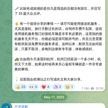
🥢
比较有成就感的是但凡是我选的店都没有踩坑，并且写
了 35 篇大众点评。
☝️
有一个值得分享的事情 —— 请尽可能使用接送机服务，
尤其是接机。旅行天数过长的话，自驾停车费不划算。提前
使用接机服务预订好接机车辆是非常有必要的，这里指的接
机服务无关平台，但都必须是填写航班号的，并且注意需要
有航班延误免费等的服务承诺。这样以来，航班无论如何延
误，只要不取消，多晚到达都有专车接，体验感很好。
🚕
比如我今天凌晨到杭州，杭州已经延误一个多小时，杭
州又下大雨，如果这时候再来关心返程车辆就是一件非常疲
惫的事情。
💡
后面我会把潮汕之行写成长文和大家分享。
👀
❤
🦄
🤔
25
6
4
2
1
👍
7.18K
02:09
May 17, 2025
不求甚解