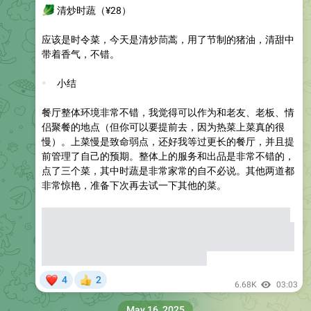
🥬
清炒时蔬
（¥28）
应该是时令菜，今天是清炒茼蒿，用了节制的猪油，清甜中
带着香气，不错。
💬
小结
餐厅整体环境非常不错，我觉得可以作为和老友、老板、情
侣聚餐的地点（但你可以要提前去，因为热菜上菜真的很
慢）。上菜慢是致命弱点，还好我等过更长的餐厅，并且提
前管理了自己的预期。整体上的服务和出品是非常不错的，
点了三个菜，其中时蔬是非常家常的自不必说。其他两道都
非常惊艳，准备下次再去试一下其他的菜。
⚠️
如果让我说一个出品方面的缺点，就是这家米饭有点过
于一般了，不知道是还没有调试好还是怎么回事儿，会出现
去隔壁月芽自由借米饭的场景（而且不止一次，朋友后面去
也有），奈何月芽自由的米饭也很烂。
❤
4
2
👍
6.68K
03:03
May 16, 2025