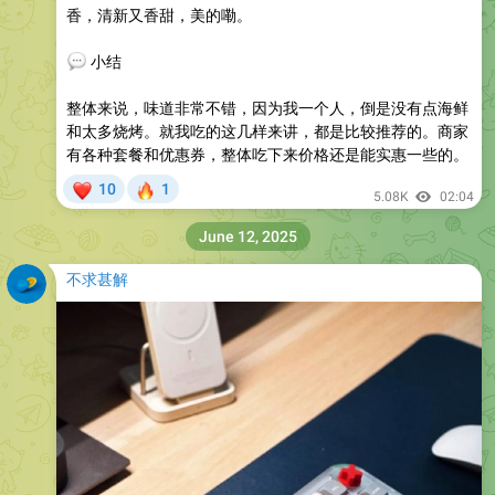
香，清新又香甜，美的嘞。
💬
小结
整体来说，味道非常不错，因为我一个人，倒是没有点海鲜
和太多烧烤。就我吃的这几样来讲，都是比较推荐的。商家
有各种套餐和优惠券，整体吃下来价格还是能实惠一些的。
❤
🔥
10
1
5.08K
02:04
June 12, 2025
不求甚解