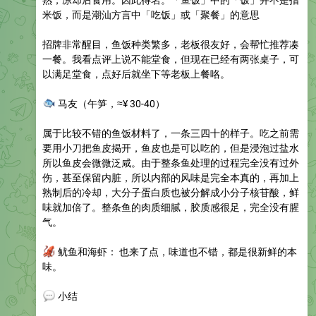
米饭，而是潮汕方言中「吃饭」或「聚餐」的意思
招牌非常醒目，鱼饭种类繁多，老板很友好，会帮忙推荐凑
一餐。我看点评上说不能堂食，但现在已经有两张桌子，可
以满足堂食，点好后就坐下等老板上餐咯。
🐟
马友
（午笋，≈¥ 30-40）
属于比较不错的鱼饭材料了，一条三四十的样子。吃之前需
要用小刀把鱼皮揭开，鱼皮也是可以吃的，但是浸泡过盐水
所以鱼皮会微微泛咸。由于整条鱼处理的过程完全没有过外
伤，甚至保留内脏，所以内部的风味是完全本真的，再加上
熟制后的冷却，大分子蛋白质也被分解成小分子核苷酸，鲜
味就加倍了。整条鱼的肉质细腻，胶质感很足，完全没有腥
气。
🦑
鱿鱼和海虾
： 也来了点，味道也不错，都是很新鲜的本
味。
💬
小结