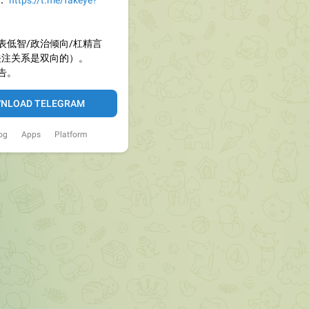
：
https://t.me/fakeye?
表低智/政治倾向/杠精言
关注关系是双向的）。
告。
NLOAD TELEGRAM
og
Apps
Platform