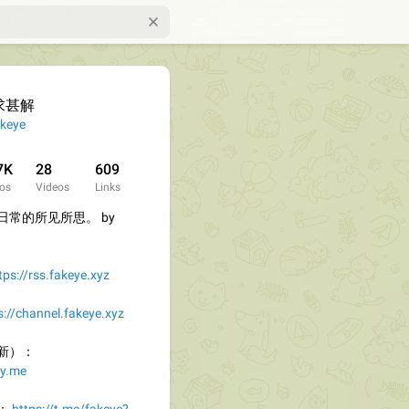
求甚解
keye
7K
28
609
os
Videos
Links
常的所见所思。 by
tps://rss.fakeye.xyz
s://channel.fakeye.xyz
新）：
zy.me