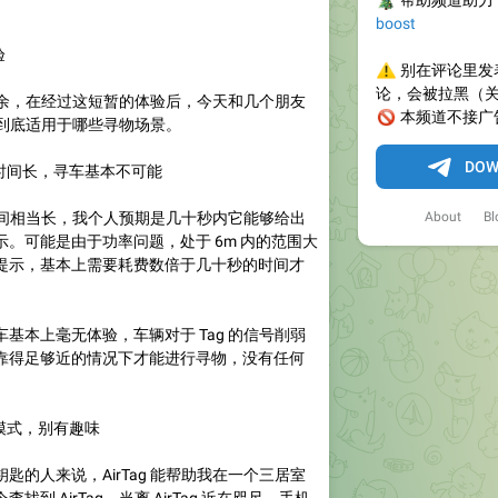
🎄
帮助频道助力
boost
验
⚠️
别在评论里发
论，会被拉黑（
十天有余，在经过这短暂的体验后，今天和几个朋友
🚫
本频道不接广
g 到底适用于哪些寻物场景。
DOW
摇时间长，寻车基本不可能
About
Bl
前摇时间相当长，我个人预期是几十秒内它能够给出
。可能是由于功率问题，处于 6m 内的范围大
提示，基本上需要耗费数倍于几十秒的时间才
基本上毫无体验，车辆对于 Tag 的信号削弱
靠得足够近的情况下才能进行寻物，没有任何
者模式，别有趣味
匙的人来说，AirTag 能帮助我在一个三居室