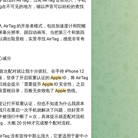
到 AirTag，当离 AirTag 近在咫尺，手机
Tag在不可见的地方，辅以声音可以轻松的查找
入 AirTag 的开发者模式，包括加速度计和陀螺
屏幕分辨率、跟踪动画等。当把第三个和第四
以调出取景框，实景寻找 AirTag，感觉非常奇
心减分
时的首次配对就让我十分抓狂。在手持 iPhone 12
.1 正式版，登录了开启双重认证的
Apple
ID，将 AirTag
后就会提示「需要提升
Apple
ID 安全性」之后
设置根目录，百般无奈致电了
Apple
热线。
是让打开双重认证，但也不知道为什么我原本
我只在重启一次手机就解决了问题，但好景不
被强行中断了 n 次，具体提示就是配对流程
Tag，大概 20 分钟才完成整个配对流程。
irTag 没有宣传中那么强大，它更适用于家中小