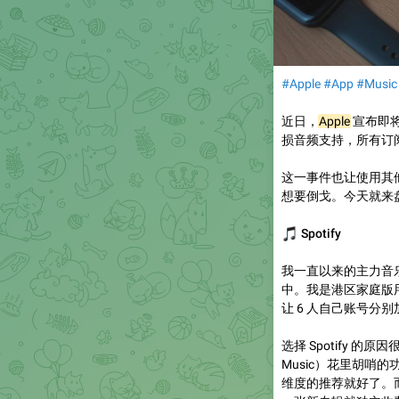
#Apple
#App
#Music
近日，
Apple
宣布即将
损音频支持，所有订
这一事件也让使用其
想要倒戈。今天就来
🎵
Spotify
我一直以来的主力音乐流
中。我是港区家庭版用户
让 6 人自己账号分别
选择 Spotify 
Music）花里胡哨
维度的推荐就好了。