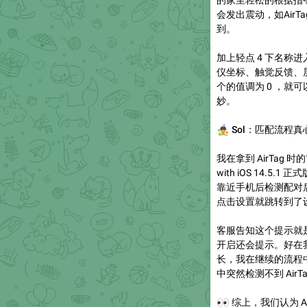
的家里轻松的根据指令查找
会发出震动，如Air
到。
加上轻点 4 下名称进
仪坐标、触觉反馈、
个的值调为 0 ，就可
妙。
🤹‍♂️
Sol：匹配流程真
我在拿到 AirTag 
with iOS 14.5
靠近手机后检测配对
点击设置就跳转到了
客服告知这个提示就
开启还会提示。好在
长，我在继续的流程中
中突然检测不到 Air
👀
综上，我们认为 A