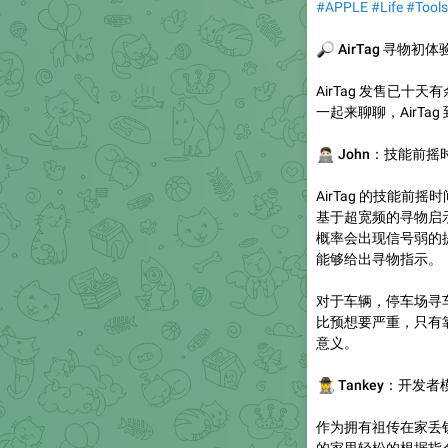
#APPLE
#Life
#Tools
🔎
AirTag 寻物初体
AirTag 发售已
一起来聊聊，AirTa
🧑🏻‍💻
John：技能前
AirTag 的技能
基于超宽频的寻物启示
概率会出现信号弱的
能够给出寻物指示。
对于车辆，停车场寻车
比预想要严重，只有
意义。
🕵
Tankey：开发
作为拥有祖传在家丢钥