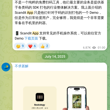
不是一个纯粹的免费扫码工具，他们最主要的业务是提供基
于各类码的 SDK 打包的行业整体解决方案。我上面介绍的
Scandit
App
只是他们针对于码的识别打包的一个 Demo，
但是作为日常轻度用户，完全够用，我觉得是一个非常需要
常备在手机里的利器。
📱
Scandit
App
支持常见的手机操作系统，可以前往官方
Demo
下载页面
下载。
🤔
❤
9
6
2
👍
6.87K
01:00
July 14, 2025
不求甚解