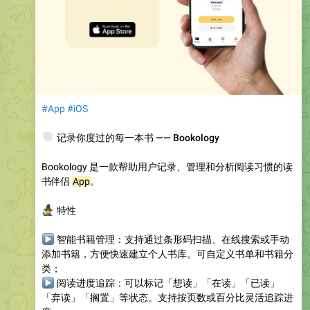
#App
#iOS
📚
记录你度过的每一本书 —— Bookology
Bookology 是一款帮助用户记录、管理和分析阅读习惯的读
书伴侣
App
。
‍♂️
特性
▶
智能书籍管理
：支持通过条形码扫描、在线搜索或手动
添加书籍，方便快速建立个人书库。可自定义书单和书籍分
类；
▶
阅读进度追踪
：可以标记「想读」「在读」「已读」
「弃读」「搁置」等状态。支持按页数或百分比灵活追踪进