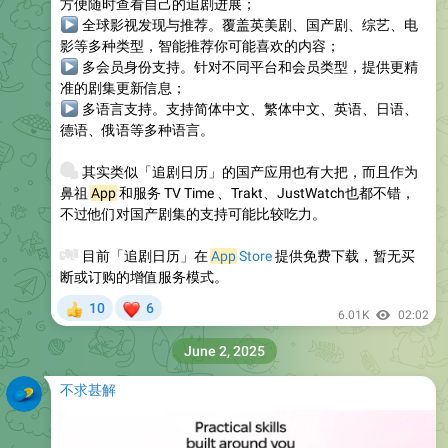
方便随时查看自己的追剧进展；
▶
全球影视发现与推荐
。覆盖英美剧、国产剧、综艺、电
影等多种类型，智能推荐你可能喜欢的内容；
▶
多会员身份支持
。针对不同平台和会员类型，提供更精
准的剧集更新信息；
▶
多语言支持
。支持简体中文、繁体中文、英语、日语、
德语、俄语等多种语言。
🍿
其实类似「追剧日历」的国产应用也有大把，而且作为
鼻祖
App
和服务 TV Time 、Trakt、JustWatch也都不错，
不过他们对国产剧集的支持可能比较吃力。
💰
目前「追剧日历」在
App
Store
提供免费下载，暂无买
断或订购的增值服务模式。
❤
10
6
👍
6.01K
02:02
June 2, 2025
不求甚解