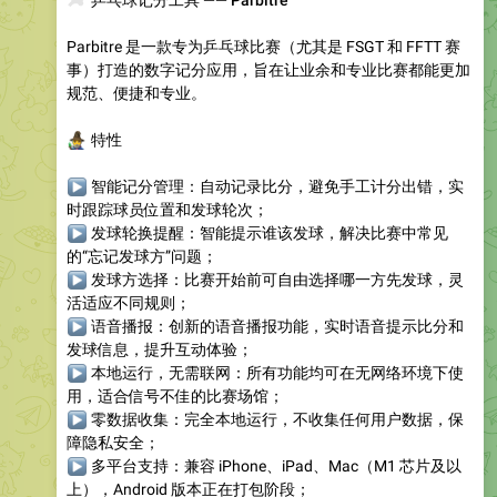
🏓
乒乓球记分工具 —— Parbitre
Parbitre 是一款专为乒乓球比赛（尤其是 FSGT 和 FFTT 赛
事）打造的数字记分应用，旨在让业余和专业比赛都能更加
规范、便捷和专业。
‍♂️
特性
▶
智能记分管理
：自动记录比分，避免手工计分出错，实
时跟踪球员位置和发球轮次；
▶
发球轮换提醒
：智能提示谁该发球，解决比赛中常见
的“忘记发球方”问题；
▶
发球方选择
：比赛开始前可自由选择哪一方先发球，灵
活适应不同规则；
▶
语音播报
：创新的语音播报功能，实时语音提示比分和
发球信息，提升互动体验；
▶
本地运行，无需联网
：所有功能均可在无网络环境下使
用，适合信号不佳的比赛场馆；
▶
零数据收集
：完全本地运行，不收集任何用户数据，保
障隐私安全；
▶
多平台支持
：兼容 iPhone、iPad、Mac（M1 芯片及以
上），Android 版本正在打包阶段；