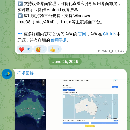
▶
支持设备界面管理
：可视化查看和分析应用界面布局，
实时显示和操作 Android 设备屏幕
▶
应用支持跨平台安装
：支持 Windows、
macOS（Intel/ARM）、Linux 等主流桌面平台。
💬
更多详细内容可以访问 AYA 的
官网
，AYA 在
GitHub
中
开源，并有详细的
使用手册
。
❤
🥰
16
3
1
👍
6.25K
01:47
June 26, 2025
不求甚解