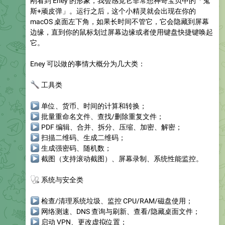
刚看到 Eney 的形象，我会感觉它非常想神奇宝贝中的「鬼
斯+顽皮弹」。运行之后，这个小精灵就会出现在你的
macOS 桌面左下角，如果长时间不管它，它会隐藏到屏幕
边缘，直到你的鼠标划过屏幕边缘或者使用键盘快捷键唤起
它。
Eney 可以做的事情大概分为几大类：
🔧
工具类
▶
单位、货币、时间的计算和转换；
▶
批量重命名文件、查找/删除重复文件；
▶
PDF 编辑、合并、拆分、压缩、加密、解密；
▶
扫描二维码、生成二维码；
▶
生成强密码、随机数；
▶
截图（支持滚动截图）、屏幕录制、系统性能监控。
🩺
系统与安全类
▶
检查/清理系统垃圾、监控 CPU/RAM/磁盘使用；
▶
网络测速、DNS 查询与刷新、查看/隐藏桌面文件；
▶
启动 VPN、更改虚拟位置；