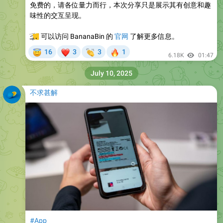
免费的，请各位量力而行，本次分享只是展示其有创意和趣
味性的交互呈现。
💻
可以访问 BananaBin 的
官网
了解更多信息。
😇
❤
👏
🔥
16
3
3
1
6.18K
01:47
July 10, 2025
不求甚解
#App