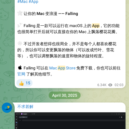
#Mac
#App
🌸
让你的 Mac 变浪漫 —— Falling
🍃
Falling 是一款可以运行在 macOS 上的
App
，它的功能
也很简单打开后就可以直接在你的 Mac 上飘落樱花花瓣。
❄️
不过开发者想得也很周全，并不是每个人都喜欢樱花
的，所以你可以变更飘落的物体（可以改成竹叶、雪花
等），也可以调整飘落的速度和物体的旋转程度。
🍎
Falling 可以在
Mac
App
Store
免费下载，你也可以前往
官网
了解其他细节。
15
👍
6.34K
02:03
April 30, 2025
不求甚解