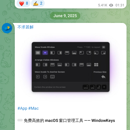
❤
8
2
✍
5.41K
01:31
June 9, 2025
不求甚解
#App
#Mac
🌞
免费高效的 macOS 窗口管理工具 —— WindowKeys