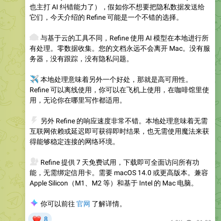
也主打 AI 纠错能力了），假如你不想要把隐私数据发送给
它们，今天介绍的 Refine 可能是一个不错的选择。
🙈
与基于云的工具不同，Refine 使用 AI 模型在本地进行所
有处理。零数据收集。您的文档永远不会离开 Mac。没有服
务器，没有跟踪，没有隐私问题。
✈️
本地处理意味着另外一个好处，那就是高可用性。
Refine 可以离线使用，你可以在飞机上使用，在咖啡馆里使
用，无论你在哪里写作都适用。
⚡️
另外 Refine 的响应速度非常不错。本地处理意味着无需
互联网依赖或延迟即可获得即时结果，也无需使用魔法来获
得能够稳定连接的网络环境。
💰
Refine 提供 7 天免费试用，下载即可全面访问所有功
能，无需绑定信用卡。需要 macOS 14.0 或更高版本。兼容
Apple Silicon（M1、M2 等）和基于 Intel 的 Mac 电脑。
🌍
你可以前往
官网
了解详情。
❤
8