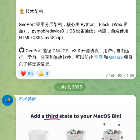
👷
技术架构
GeoPort 采用分层架构，核心由 Python、Flask（Web 界
面）、pymobiledevice3（iOS 设备通信）构建，前端使用
HTML/CSS/JavaScript。
‍💻
GeoPort 遵循 GNU GPL v3.0 开源协议，用户可自由运
行、学习、分享和修改软件。可以前往
官网
和
GitHub
项目
页了解更多信息。
❤
25
3
👍
7.16K
01:55
July 2, 2025
不求甚解