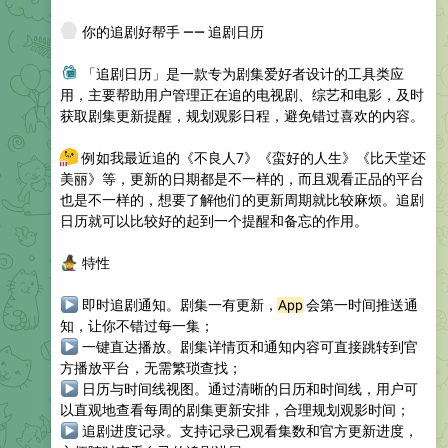
🍿
你的追剧好帮手 —— 追剧日历
📺
「追剧日历」是一款专为剧集爱好者设计的工具类应
用，主要帮助用户管理正在追的电视剧、综艺和电影，及时
获取剧集更新提醒，规划观影日程，避免错过喜欢的内容。
📺
例如我最近追的《不良人7》《蛮好的人生》《比天堂还
美丽》等，更新的日期都是不一样的，而且观看正品的平台
也是不一样的，想要了解他们的更新周期就比较麻烦。追剧
日历就可以比较好的起到一个提醒和备忘的作用。
🧙
特性
▶
即时追剧通知
。剧集一有更新，
App
会第一时间推送通
知，让你不错过每一集；
▶
一键直达播放
。剧集详情页和通知内容可直接跳转到官
方播放平台，无需繁琐查找；
▶
日历与时间线视图
。通过清晰的日历和时间线，用户可
以直观地查看每周的剧集更新安排，合理规划观影时间；
▶
追剧进度记录
。支持记录已观看集数和官方更新进度，