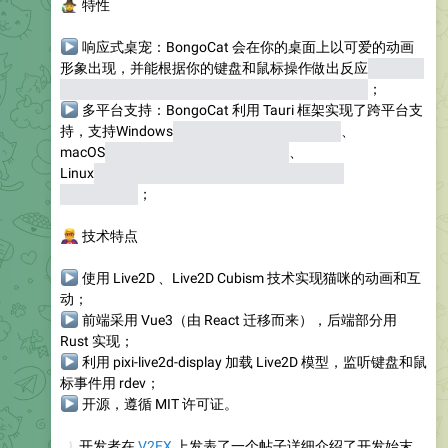
🧙
特性
▶
响应式桌宠：
BongoCat 会在你的桌面上以可爱的动画
形象出现，并能根据你的键盘和鼠标操作做出反应
（这与其
说是养猫，倒不如说是搞一个自己的猫身镜像了）
；
▶
多平台支持：
BongoCat 利用 Tauri 框架实现了跨平台支
持，支持Windows
（32 位、64 位、ARM64）
、
macOS
（Apple Silicon 和 Intel 芯片）
、
Linux
（Debian/Ubuntu、Fedora/RHEL、通用
AppImage）
；
🦸
技术特点
▶
使用 Live2D 、Live2D Cubism 技术实现猫咪的动画和互
动；
▶
前端采用 Vue3（由 React 迁移而来），后端部分用
Rust 实现；
▶
利用 pixi-live2d-display 加载 Live2D 模型，监听键盘和鼠
标事件用 rdev；
▶
开源，遵循 MIT 许可证。
🗣
开发者在
V2EX
上发表了一个帖子详细介绍了开发始末、