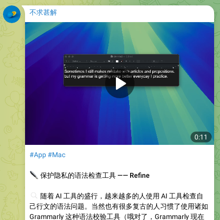
不求甚解
0:11
#App
#Mac
✒️
保护隐私的语法检查工具 —— Refine
🔍
随着 AI 工具的盛行，越来越多的人使用 AI 工具检查自
己行文的语法问题。当然也有很多复古的人习惯了使用诸如
Grammarly 这种语法校验工具（哦对了，Grammarly 现在