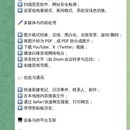
▶
扫描恶意软件、网站安全检测；
▶
设置低电量模式、夜间模式、系统深浅色切换。
🖌
多媒体与内容处理
▶
图片格式转换、压缩、黑白化、去除背景、旋转/翻转；
▶
将图片转为 PDF，或 PDF 拆分成图片；
▶
下载 YouTube、X（Twitter）视频；
▶
播放白噪音或网络电台；
▶
录音转文字（如 Zoom 会议转录与总结）；
▶
创建思维导图。
💬
信息与通讯
▶
快速新建笔记、日历事件、联系人、邮件；
▶
在本地按内容搜索文件；
▶
通过 Safari 快速网页搜索、打印网页；
▶
管理剪贴板历史。
💻
设备与跨平台互联