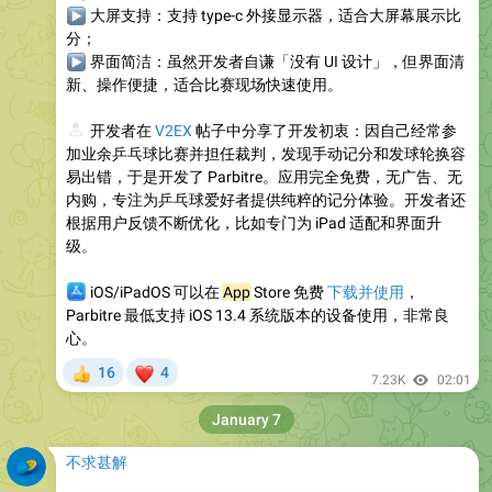
▶
大屏支持
：支持 type-c 外接显示器，适合大屏幕展示比
分；
▶
界面简洁
：虽然开发者自谦「没有 UI 设计」，但界面清
新、操作便捷，适合比赛现场快速使用。
👤
开发者在
V2EX
帖子中分享了开发初衷：因自己经常参
加业余乒乓球比赛并担任裁判，发现手动记分和发球轮换容
易出错，于是开发了 Parbitre。应用完全免费，无广告、无
内购，专注为乒乓球爱好者提供纯粹的记分体验。开发者还
根据用户反馈不断优化，比如专门为 iPad 适配和界面升
级。
‍💻
iOS/iPadOS 可以在
App
Store 免费
下载并使用
，
Parbitre 最低支持 iOS 13.4 系统版本的设备使用，非常良
心。
❤
16
4
👍
7.23K
02:01
January 7
不求甚解