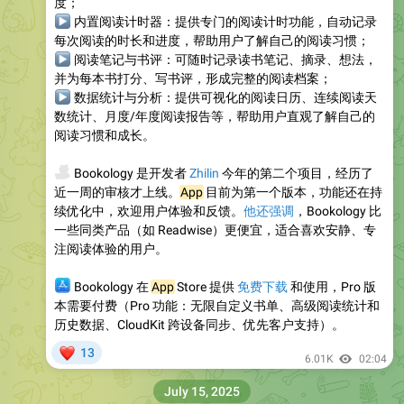
度；
▶
内置阅读计时器
：提供专门的阅读计时功能，自动记录
每次阅读的时长和进度，帮助用户了解自己的阅读习惯；
▶
阅读笔记与书评
：可随时记录读书笔记、摘录、想法，
并为每本书打分、写书评，形成完整的阅读档案；
▶
数据统计与分析
：提供可视化的阅读日历、连续阅读天
数统计、月度/年度阅读报告等，帮助用户直观了解自己的
阅读习惯和成长。
💻
Bookology 是开发者
Zhilin
今年的第二个项目，经历了
近一周的审核才上线。
App
目前为第一个版本，功能还在持
续优化中，欢迎用户体验和反馈。
他还强调
，Bookology 比
一些同类产品（如 Readwise）更便宜，适合喜欢安静、专
注阅读体验的用户。
‍💻
Bookology 在
App
Store 提供
免费下载
和使用，Pro 版
本需要付费（Pro 功能：无限自定义书单、高级阅读统计和
历史数据、CloudKit 跨设备同步、优先客户支持）。
❤
13
6.01K
02:04
July 15, 2025