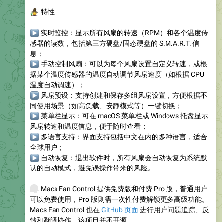
🧙
特性
▶
实时监控
：显示所有风扇的转速（RPM）和各个温度传
感器的读数，包括第三方硬盘/固态硬盘的 S.M.A.R.T. 信
息；
▶
手动控制风扇
：可以为每个风扇设置自定义转速，或根
据某个温度传感器的温度自动调节风扇速度（如根据 CPU
温度自动调速）；
▶
风扇预设
：支持创建和保存多组风扇设置，方便根据不
同使用场景（如高负载、安静模式等）一键切换；
▶
菜单栏显示
：可在 macOS 菜单栏或 Windows 托盘显示
风扇转速和温度信息，便于随时查看；
▶
多语言支持
：界面支持包括中文在内的多种语言，适合
全球用户；
▶
自动恢复
：退出软件时，所有风扇会自动恢复为系统默
认的自动模式，避免误操作带来的风险。
💰
Macs Fan Control 提供免费版和付费 Pro 版，普通用户
可以免费使用，Pro 版则需一次性付费解锁更多高级功能。
Macs Fan Control 也在
GitHub 页面
进行用户问题追踪、反
馈和翻译协作，该项目并不开源。