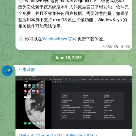
💻
WindowKeys 需要 macOS Sequoia (15.1 或更高版本)，
因为它依赖于该系统版本引入的原生窗口平铺功能。软件完
全免费，并且不收集任何用户数据。需要注意的是，如果某
些应用本身不支持 macOS 原生平铺功能，WindowKeys 的
相关操作可能无法使用。
💻
你可以在
WindowKeys 官网
免费下载体验。
5.35K
01:28
June 18, 2025
不求甚解
#GitHub
#Andorid
#Mac
#Windows
#App