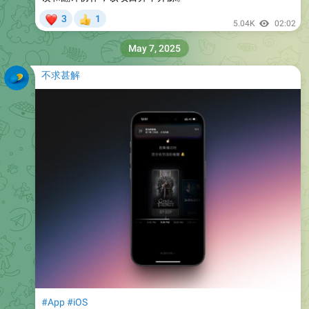
❤
3
1
👍
5.04K
02:02
May 7, 2025
不求甚解
#App
#iOS