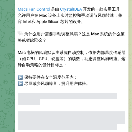
Macs Fan Control
是由
CrystalIDEA
开发的一款实用工具，
允许用户在 Mac 设备上实时监控和手动调节风扇转速，兼
容 Intel 和 Apple Silicon 芯片的设备。
❓
为什么用户需要手动调整风扇？这是 Mac 系统的什么策
略或者缺陷么？
Mac 电脑的风扇默认由系统自动控制，依据内部温度传感器
（如 CPU、GPU、硬盘等）的读数，动态调整风扇转速。这
种自动策略的设计目标是：
▶
保持硬件在安全温度范围内；
▶
尽量减少风扇噪音，提升用户体验。
以上内容摘自
About Power Modes on your Mac - Apple
↗
Support
不是严格意义上的缺陷：苹果的自动风扇策略是为了在大多
数情况下平衡性能、温度和噪音。但由于用户需求和硬件环
境的多样性，自动策略无法覆盖所有极端或特殊场景。