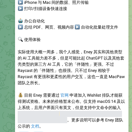
▶
iPhone 与 Mac 间的数据、照片传输
▶
打印/扫描设备快速连接
🤖
办公自动化
▶
总结 PDF、网页、视频内容
▶
自动化批量处理文件
🔍
使用体验
实际使用大概一周多，我个人感觉，Eney 其实和其他类型
的 AI 工具能力差不多，但是可能比起 ChatGPT 以及其他套
壳类型的第三方 AI 工具，它的「伴随性」更强。不过
Raycast 的「伴随性」也很强。只不过 Eney 相较于
Raycast 有更强和更柔性的用户交互，这也一直是 MacPaw
团队之所长。
💰
目前 Eney 需要通过
官网
申请加入 Wishlist 排队才能获
得测试资格。未来的价格暂未公布。仅支持 macOS 14 及以
上系统，且用户界面只有英文，但是支持中文命令的输入
（AI 时代的好处之一，
App
虽然没有本地化，但是借助 AI
能力可以相应本地化语言）
。更多说明可以参考 Eney 团队
公示的
文档
。