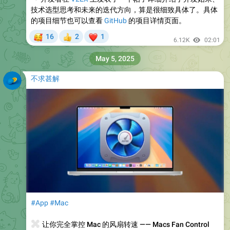
技术选型思考和未来的迭代方向，算是很细致具体了。具体
的项目细节也可以查看
GitHub
的项目详情页面。
🥰
❤
16
2
1
👍
6.12K
02:01
May 5, 2025
不求甚解
#App
#Mac
🌀
让你完全掌控 Mac 的风扇转速 —— Macs Fan Control