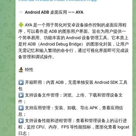
📱
Android ADB 桌面应用 —— AYA
‍💻
AYA 是一个用于简化对安卓设备操作控制的桌面应用程
序，可以看作是 ADB 的图形用户界面。旨在为用户提供一
个简单易用、功能丰富的 Android 设备管理工具。它本质上
是对 ADB（Android Debug Bridge） 的图形化封装，让用户
无需记忆和输入繁琐的命令行，通过可视化界面即可完成设
备管理和调试操作。
‍♂️
特性
▶
开箱即用
：内置 ADB，无需单独安装 Android SDK 工具
包
▶
支持
设备
文件管理
：浏览、上传、下载和管理设备文
件；
▶
支持应用管理
：安装、卸载、导出 APK，查看应用信
息；
▶
支持设备性能和进程管理
：查看和管理设备上的运行进
程，监控 CPU、内存、FPS 等性能指标，图形化查看 logcat
日志；