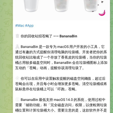
#Mac
#App
🗑
你的回收站招苍蝇了 —— BananaBin
🪰
BananaBin 是一款专为 macOS 用户开发的小工具，它
通过有趣的方式提醒你清理电脑的垃圾桶。开发者把你的系
统回收站比喻成了一个存放了香蕉皮的垃圾桶，当你的垃圾
桶占用较多磁盘空间时，BananaBin 会在垃圾桶图标上添加
互动的「苍蝇」动画，提醒你该清理垃圾了。
⚙️
你可以在应用中设置触发提醒的磁盘空间阈值，超过后
苍蝇会出现，并且每小时会增加更多苍蝇。清空垃圾桶或将
鼠标悬停在垃圾桶上可以「吓跑」苍蝇。
💻
BananaBin 最低支持 macOS 14.0 的系统，使用过程中
需要「辅助功能」和「完全磁盘访问」权限，以便检测垃圾
桶位置和计算垃圾桶大小。需要注意的是，这款软件并不是