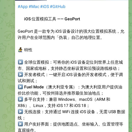
#App
#Mac
#iOS
#GitHub
️
iOS 位置模拟工具 —— GeoPort
GeoPort 是一款专为 iOS 设备设计的强大位置模拟系统，允
许用户在全球范围内「伪装」自己的地理位置。
‍♂️
特性
▶
全球位置模拟
：可将你的 iOS 设备定位到世界上任意城
市、国家或地标，支持静态坐标设置和沿预设路线移动；
▶
开发者模式
：一键开启 iOS 设备的开发者模式，便于调
试和测试；
▶
Fuel Mode
（澳大利亚专属）：为澳大利亚用户提供油
价比价功能，可按州筛选并推荐最佳加油地点；
▶
多平台支持
：兼容 Windows、macOS（ARM 和
X86）、Linux，支持 iOS 17 和 iOS 18；
▶
无线连接
：支持通过 WiFi 连接 iOS 设备，无需 USB 数据
线；
▶
用户友好界面
：提供地图选点、坐标输入、位置管理等
直观操作。