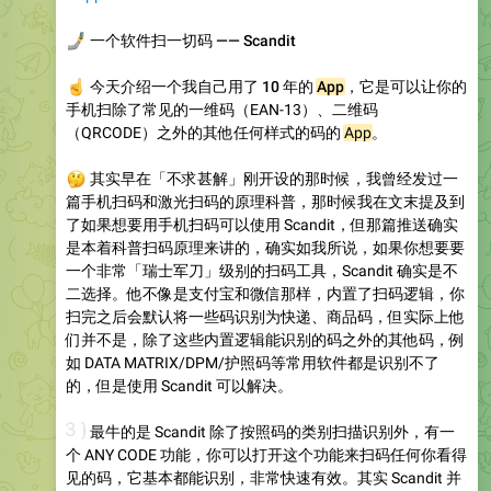
🤳
一个软件扫一切码 —— Scandit
☝️
今天介绍一个
我自己用了 10 年的
App
，它是可以让你的
手机扫除了常见的一维码（EAN-13）、二维码
（QRCODE）之外的其他任何样式的码的
App
。
🤔
其实早在「不求甚解」刚开设的那时候，我曾经发过一
篇手机扫码和激光扫码的原理科普，那时候我在文末提及到
了如果想要用手机扫码可以使用 Scandit，但那篇推送确实
是本着科普扫码原理来讲的，确实如我所说，如果你想要要
一个非常「瑞士军刀」级别的扫码工具，Scandit 确实是不
二选择。他不像是支付宝和微信那样，内置了扫码逻辑，你
扫完之后会默认将一些码识别为快递、商品码，但实际上他
们并不是，除了这些内置逻辑能识别的码之外的其他码，例
如 DATA MATRIX/DPM/护照码等常用软件都是识别不了
的，但是使用 Scandit 可以解决。
🐂
最牛的是 Scandit 除了按照码的类别扫描识别外，有一
个 ANY CODE 功能，你可以打开这个功能来扫码任何你看得
见的码，它基本都能识别，非常快速有效。其实 Scandit 并