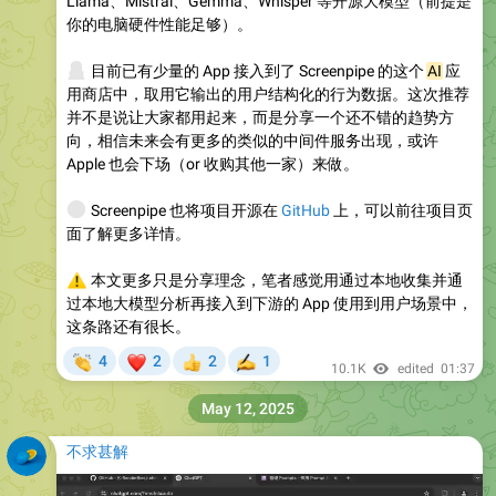
Llama、Mistral、Gemma、Whisper 等开源大模型（前提是
你的电脑硬件性能足够）。
💻
目前已有少量的 App 接入到了 Screenpipe 的这个
AI
应
用商店中，取用它输出的用户结构化的行为数据。这次推荐
并不是说让大家都用起来，而是分享一个还不错的趋势方
向，相信未来会有更多的类似的中间件服务出现，或许
Apple 也会下场（or 收购其他一家）来做。
🌐
Screenpipe 也将项目开源在
GitHub
上，可以前往项目页
面了解更多详情。
⚠️
本文更多只是分享理念，笔者感觉用通过本地收集并通
过本地大模型分析再接入到下游的 App 使用到用户场景中，
这条路还有很长。
👏
❤
4
2
2
1
👍
✍
10.1K
edited
01:37
May 12, 2025
不求甚解