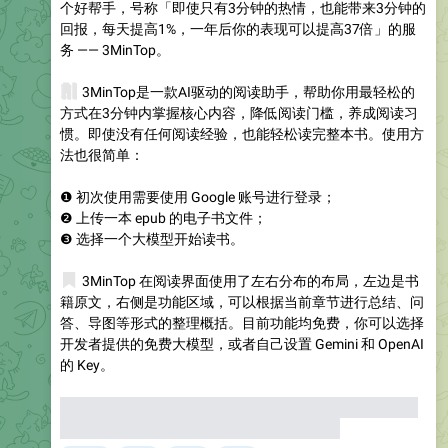
个好帮手，号称「即使只有3分钟的热情，也能带来3分钟的
回报，每天提高1%，一年后你的表现可以提高37倍」的服
务 —— 3MinTop。
🧠
3MinTop是一款AI驱动的阅读助手，帮助你用最轻松的
方式在3分钟内掌握核心内容，降低阅读门槛，养成阅读习
惯。即使没有任何阅读经验，也能轻松读完整本书。使用方
法也很简单：
❶ 初次使用需要使用 Google 账号进行登录；
❷ 上传一本 epub 的电子书文件；
❸ 选择一个大模型开始读书。
📖
3MinTop 在阅读界面使用了左右分布的布局，左边是书
籍原文，右侧是功能区域，可以根据当前章节进行总结、问
答、导图等形式的整理概括。目前功能均免费，你可以选择
开发者提供的免费大模型，或者自己设置 Gemini 和 OpenAI
的 Key。
⚠️
这条推送别再有傻逼来回复了，自己真正用一下再来说
人话吧（傻逼留言会被删除，想要取关随便）