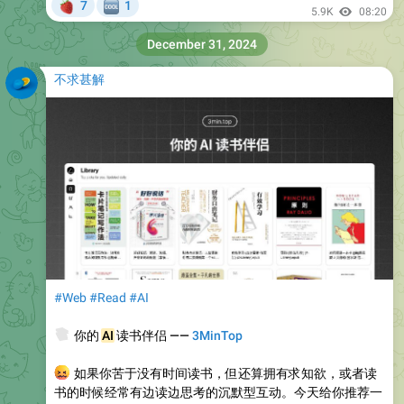
🍓
7
1
🆒
5.9K
08:20
December 31, 2024
不求甚解
#Web
#Read
#AI
📚
你的
AI
读书伴侣 ——
3MinTop
😖
如果你苦于没有时间读书，但还算拥有求知欲，或者读
书的时候经常有边读边思考的沉默型互动。今天给你推荐一