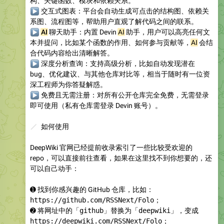
构、关键函数、模块和依赖关系。
▶
交互式图表
：平台会自动生成可点击的结构图、依赖关
系图、流程图等，帮助用户直观了解代码之间的联系。
▶
AI
聊天助手
：内置 Devin
AI
助手，用户可以高亮任何文
本并提问，比如某个函数的作用、如何参与贡献等，
AI
会结
合代码内容给出清晰解答。
▶
深度分析查询
：支持高级分析，比如自动发现潜在
bug、优化建议、与其他仓库对比等，相当于随时有一位资
深工程师为你答疑解惑。
▶
免费且无需注册
：对所有公开仓库完全免费，无需登录
即可使用（私有仓库需登录 Devin 账号）。
🪄
如何使用
DeepWiki 官网已经提前收录索引了一些比较受欢迎的
repo，可以直接前往查看，如果在这里找不到你想要的，还
可以自己动手：
➊ 找到你感兴趣的 GitHub 仓库，比如：
https://github.com/RSSNext/Folo
；
➋ 将网址中的「
github
」替换为「
deepwiki
」，变成
https://deepwiki.com/RSSNext/Folo
；