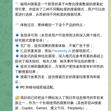
🔍
秘塔AI搜索是一个新晋的基于AI整合搜索数据的搜索处
理引擎。并提供了三种不同颗粒度的搜索模式，用户可以按
需进行选择，从而获得不同程度的搜索结果。
💎
体验过后，整体概括一下这个产品的特点：
🔹
免登录可用
（未登录用户可使用简洁和深入两个模式，
研究模式需要登录）；
🔹
无广告
，提供清爽的搜索体验，不被广告干扰；
🔹
汇总答案来源
，类似
Perplexity.AI
的展现形式；
🔹
框架式的延伸信息展现
，深入模式在参考答案的基础上
提供了相关组织、相关人物、相关事件等信息的整理；
🔹
提供大纲和脑图展示
，方便用户更快速和更有针对性的
了解搜索结果；
🔹
搜索汗效果历史
，提供搜索历史的搜索结果查询和展
示；
🔹
PC 和移动端双端适配
。
💻
我目前已经把这个网站加入了我日常信息搜寻的常驻来
源之一，作为一个长期使用的观察对象（其他常驻AI搜索
源：Copilot、Gemini、通义千问、Perplexity）。