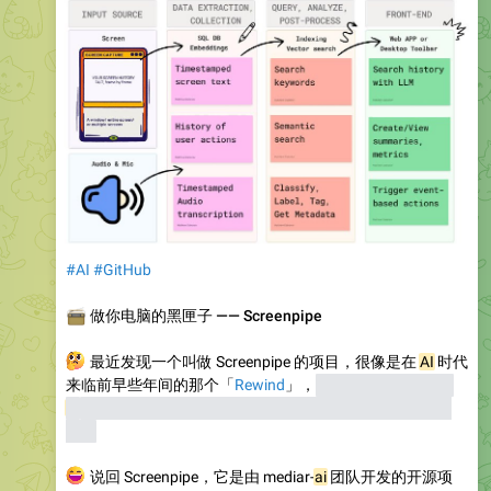
#AI
#GitHub
📻
做你电脑的黑匣子 —— Screenpipe
🤔
最近发现一个叫做 Screenpipe 的项目，很像是在
AI
时代
来临前早些年间的那个「
Rewind
」，
不过当年它还没用上
AI
能力，现在想想此时此刻应该也是它发力的最好时机了
吧。
😂
说回 Screenpipe，它是由 mediar-
ai
团队开发的开源项