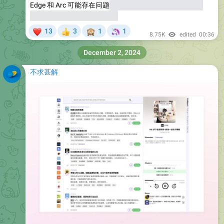
Edge 和 Arc 可能存在问题
（原因：Arc 不支持 side panel
API，太多功能没法迁移了）
❤
🙈
🦄
13
3
1
1
👍
8.75K
edited
00:36
December 2, 2024
不求甚解