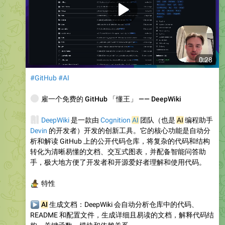
0:28
#GitHub
#AI
🌐
雇一个免费的 GitHub 「懂王」 —— DeepWiki
🧠
DeepWiki
是一款由
Cognition
AI
团队（也是
AI
编程助手
Devin
的开发者）开发的创新工具。它的核心功能是自动分
析和解读 GitHub 上的公开代码仓库，将复杂的代码和结构
转化为清晰易懂的文档、交互式图表，并配备智能问答助
手，极大地方便了开发者和开源爱好者理解和使用代码。
🧙
特性
▶
AI
生成文档
：DeepWiki 会自动分析仓库中的代码、
README 和配置文件，生成详细且易读的文档，解释代码结