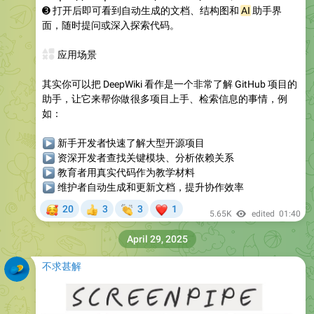
➌ 打开后即可看到自动生成的文档、结构图和
AI
助手界
面，随时提问或深入探索代码。
🎮
应用场景
其实你可以把 DeepWiki 看作是一个非常了解 GitHub 项目的
助手，让它来帮你做很多项目上手、检索信息的事情，例
如：
▶
新手开发者快速了解大型开源项目
▶
资深开发者查找关键模块、分析依赖关系
▶
教育者用真实代码作为教学材料
▶
维护者自动生成和更新文档，提升协作效率
🥰
👏
❤
20
3
3
1
👍
5.65K
edited
01:40
April 29, 2025
不求甚解