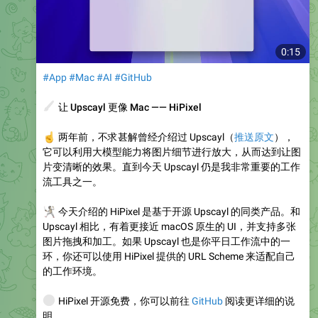
0:15
#App
#Mac
#AI
#GitHub
🖌
让 Upscayl 更像 Mac —— HiPixel
☝️
两年前，不求甚解曾经介绍过 Upscayl（
推送原文
），
它可以利用大模型能力将图片细节进行放大，从而达到让图
片变清晰的效果。直到今天 Upscayl 仍是我非常重要的工作
流工具之一。
🤺
今天介绍的 HiPixel 是基于开源 Upscayl 的同类产品。和
Upscayl 相比，有着更接近 macOS 原生的 UI，并支持多张
图片拖拽和加工。如果 Upscayl 也是你平日工作流中的一
环，你还可以使用 HiPixel 提供的 URL Scheme 来适配自己
的工作环境。
🌐
HiPixel 开源免费，你可以前往
GitHub
阅读更详细的说
明