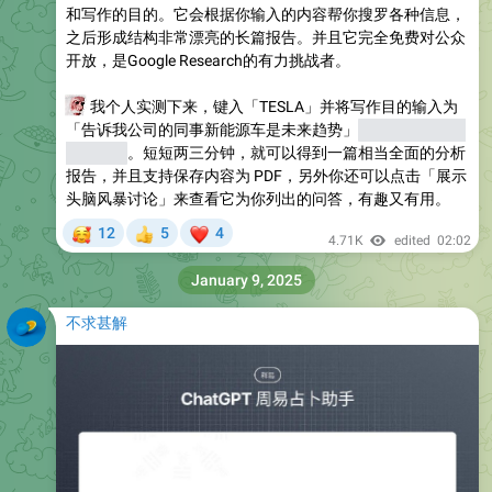
和写作的目的。它会根据你输入的内容帮你搜罗各种信息，
之后形成结构非常漂亮的长篇报告。并且它完全免费对公众
开放，是Google Research的有力挑战者。
👍
我个人实测下来，键入「TESLA」并将写作目的输入为
「告诉我公司的同事新能源车是未来趋势」
（当然需要用英
文输入）
。短短两三分钟，就可以得到一篇相当全面的分析
报告，并且支持保存内容为 PDF，另外你还可以点击「展示
头脑风暴讨论」来查看它为你列出的问答，有趣又有用。
🥰
❤
12
5
4
👍
4.71K
edited
02:02
January 9, 2025
不求甚解