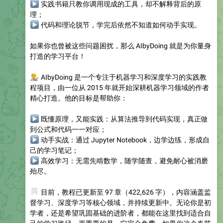
▶
实践书籍只教你调用现成的工具，却不解释背后的原
理；
▶
代码和理论脱节，学完后依然不知道如何动手实现。
如果你也曾被这些问题困扰，那么 AIbyDoing 就是为你量身
打造的学习平台！
💁
AIbyDoing 是一个专注于机器学习和深度学习的实践教
程项目，由一位从 2015 年就开始深耕机器学习领域的作者
精心打造。他的目标是帮助你：
▶
既懂原理
，又能实践：从算法推导到代码实现，真正做
到公式和代码一一对应；
▶
动手实战
：通过 Jupyter Notebook，边学边练，形成自
己的学习笔记；
▶
高效学习
：无需先啃数学，随学随查，避免耐心被消磨
殆尽。
📚
目前，教程已更新至 97 章（422,626 字），内容涵盖监
督学习、深度学习等核心领域，并持续更新中。无论你是初
学者，还是希望巩固基础的进阶者，都能在这里找到适合自