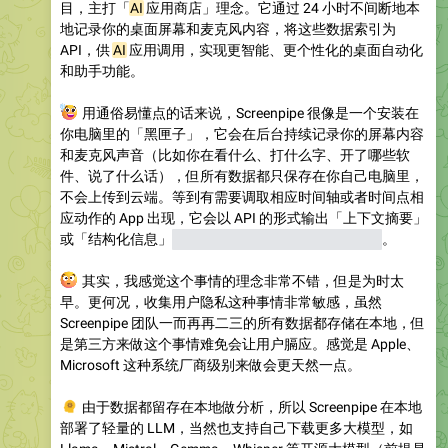
目，主打「
AI
应用商店」理念。它通过 24 小时不间断地本
地记录你的桌面屏幕和麦克风内容，将这些数据索引为
API，供
AI
应用调用，实现更智能、更个性化的桌面自动化
和助手功能。
💡
用通俗易懂点的话来说，Screenpipe 很像是一个安装在
你电脑里的「黑匣子」，它会在后台持续记录你的屏幕内容
和麦克风声音（比如你在看什么、打什么字、开了哪些软
件、说了什么话），但所有数据都只保存在你自己电脑里，
不会上传到云端。等到有需要调取相应时间轴或者时间点相
应动作的 App 出现，它会以 API 的形式输出「上下文摘要」
或「结构化信息」
（并不是记录的原始的隐私信息）
。
😊
其实，我感觉这个事情的理念非常不错，但是为时太
早。更何况，收集用户隐私这种事情非常敏感，虽然
Screenpipe 团队一而再再二三的所有数据都存储在本地，但
是第三方来做这个事情难免会让用户膈应。感觉是 Apple、
Microsoft 这种系统厂商级别来做会更天然一点。
🧠
由于数据都留存在本地做分析，所以 Screenpipe 在本地
部署了轻量的 LLM，当然也支持自己下载更多大模型，如