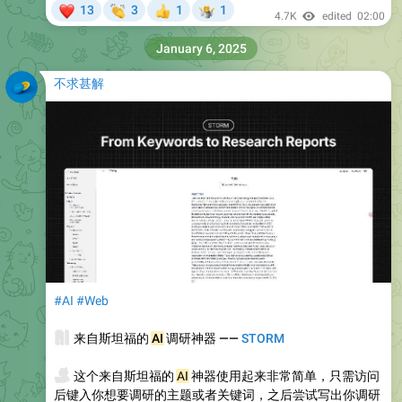
❤
👏
🤷
13
3
1
1
👍
4.7K
edited
02:00
January 6, 2025
不求甚解
#AI
#Web
🧠
来自斯坦福的
AI
调研神器 ——
STORM
💻
这个来自斯坦福的
AI
神器使用起来非常简单，只需访问
后键入你想要调研的主题或者关键词，之后尝试写出你调研