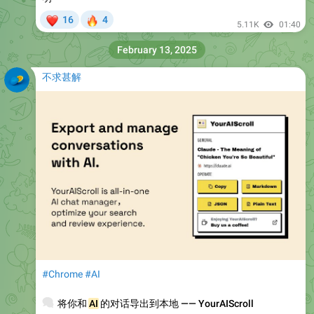
❤
🔥
16
4
5.11K
01:40
February 13, 2025
不求甚解
#Chrome
#AI
💬
将你和
AI
的对话导出到本地 —— YourAIScroll