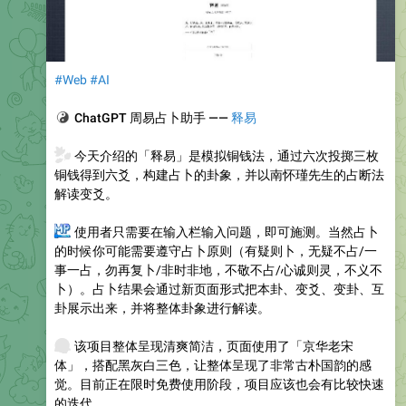
#Web
#AI
🔮
ChatGPT 周易占卜助手 ——
释易
🍃
今天介绍的「释易」是模拟铜钱法，通过六次投掷三枚
铜钱得到六爻，构建占卜的卦象，并以南怀瑾先生的占断法
解读变爻。
🔮
使用者只需要在输入栏输入问题，即可施测。当然占卜
的时候你可能需要遵守占卜原则（有疑则卜，无疑不占/一
事一占，勿再复卜/非时非地，不敬不占/心诚则灵，不义不
卜）。占卜结果会通过新页面形式把本卦、变爻、变卦、互
卦展示出来，并将整体卦象进行解读。
💰
该项目整体呈现清爽简洁，页面使用了「京华老宋
体」，搭配黑灰白三色，让整体呈现了非常古朴国韵的感
觉。目前正在限时免费使用阶段，项目应该也会有比较快速
的迭代。