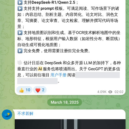
▶
支持DeepSeek-R1/Qwen 2.5
；
▶
支持支持 prompt 模板
。可满足阅读、写作场景下的诸
如：内容总结、剖析主题、内容简化、论文对比、润色文
章、写摘要、论文审查、论文检索、理解并撰写代码等场
景；
▶
支持地质图识别和生成
。基于OCR技术解析地图中的坐
标、地形特征，根据用户输入数据（如岩性分布、断层线）
自动生成可视化地质图；
▶
完全免费
，使用需要注册但完全免费。
🤔
估计日后在 DeepSeek 和众多开源 LLM 的加持下，各种
垂直行业的
AI
服务也将喷涌而出。关于 GeoGPT 的更多信
息，可以前往项目
用户手册
阅读
，另：官方声称是开源，
但并未公布其开源仓库
。
❤
10
2
👍
4.09K
02:02
March 18, 2025
不求甚解