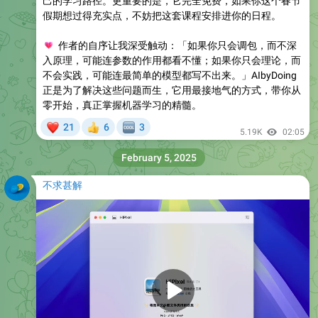
己的学习路径。更重要的是，它完全免费，如果你这个春节
假期想过得充实点，不妨把这套课程安排进你的日程。
💗
作者的自序让我深受触动：「如果你只会调包，而不深
入原理，可能连参数的作用都看不懂；如果你只会理论，而
不会实践，可能连最简单的模型都写不出来。」AIbyDoing
正是为了解决这些问题而生，它用最接地气的方式，带你从
零开始，真正掌握机器学习的精髓。
❤
21
6
3
👍
🆒
5.19K
02:05
February 5, 2025
不求甚解