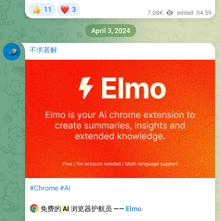
❤
11
3
👍
7.08K
edited
04:39
April 3, 2024
不求甚解
#Chrome
#AI
‍💻
免费的
AI
浏览器护航员 ——
Elmo