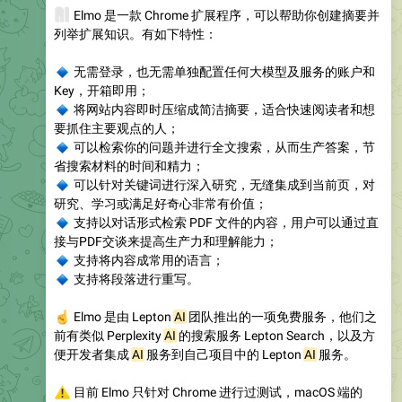
🧠
Elmo 是一款 Chrome 扩展程序，可以帮助你创建摘要并
列举扩展知识。有如下特性：
🔹
无需登录，也无需单独配置任何大模型及服务的账户和
Key，开箱即用；
🔹
将网站内容即时压缩成简洁摘要，适合快速阅读者和想
要抓住主要观点的人；
🔹
可以检索你的问题并进行全文搜索，从而生产答案，节
省搜索材料的时间和精力；
🔹
可以针对关键词进行深入研究，无缝集成到当前页，对
研究、学习或满足好奇心非常有价值；
🔹
支持以对话形式检索 PDF 文件的内容，用户可以通过直
接与PDF交谈来提高生产力和理解能力；
🔹
支持将内容成常用的语言；
🔹
支持将段落进行重写。
☝️
Elmo 是由 Lepton
AI
团队推出的一项免费服务，他们之
前有类似 Perplexity
AI
的搜索服务 Lepton Search，以及方
便开发者集成
AI
服务到自己项目中的 Lepton
AI
服务。
⚠️
目前 Elmo 只针对 Chrome 进行过测试，macOS 端的