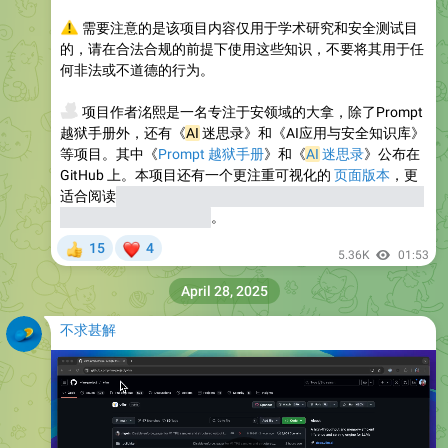
⚠️
需要注意的是该项目内容仅用于学术研究和安全测试目
的，请在合法合规的前提下使用这些知识，不要将其用于任
何非法或不道德的行为。
💻
项目作者洺熙是一名专注于安领域的大拿，除了Prompt
越狱手册外，还有《
AI
迷思录》和《AI应用与安全知识库》
等项目。其中《
Prompt 越狱手册
》和《
AI
迷思录
》公布在
GitHub 上。本项目还有一个更注重可视化的
页面版本
，更
适合阅读
（该可视化是乔木根据歸藏给出的通用化文本转可
视化网页 Prompt 生成）
。
❤
15
4
👍
5.36K
01:53
April 28, 2025
不求甚解