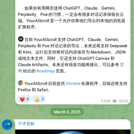
🤖
如果你有用网页使用 ChatGPT、Claude、Gemini、
Perplexity、Poe 的习惯，一定会有很多对话记录保留在云
端。YourAIScroll 是一个允许你将他们导出到本地的浏览器
扩展程序。
🌍
目前 YourAIScroll 支持 ChatGPT、Claude、Gemini、
Perplexity 和 Poe 对话记录的导出，未来还将支持 Deepseek
和 Kimi。运行后支持将对话内容保存为 Markdown、JSON
或纯文本文件。同时，它还支持 ChatGPT Canvas 和
Claude Artifacts。未来还有很多功能将推出，可以参考
官
网
给出的
Roadmap
页面。
‍💻
YourAIScroll 目前提供
Chrome
拓展程序，后续还将支持
Firefox 和 Safari。
❤
8
3
👍
5.02K
02:02
March 6, 2025
不求甚解