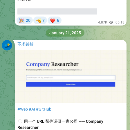
⚠️
请相信科学，及，机算或误，慎思笃行。
🎉
🫡
❤
20
7
6
4.87K
05:18
January 21, 2025
不求甚解
#Web
#AI
#GitHub
🔎
用一个 URL 帮你调研一家公司 —— Company
Researcher