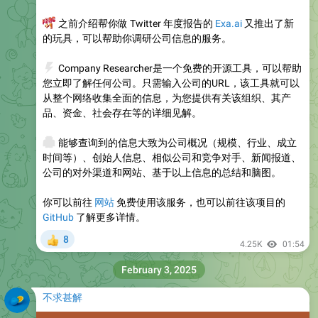
🎯
之前介绍帮你做 Twitter 年度报告的
Exa.ai
又推出了新
的玩具，可以帮助你调研公司信息的服务。
⚡️
Company Researcher是一个免费的开源工具，可以帮助
您立即了解任何公司。只需输入公司的URL，该工具就可以
从整个网络收集全面的信息，为您提供有关该组织、其产
品、资金、社会存在等的详细见解。
🖨
能够查询到的信息大致为公司概况（规模、行业、成立
时间等）、创始人信息、相似公司和竞争对手、新闻报道、
公司的对外渠道和网站、基于以上信息的总结和脑图。
你可以前往
网站
免费使用该服务，也可以前往该项目的
GitHub
了解更多详情。
8
👍
4.25K
01:54
February 3, 2025
不求甚解